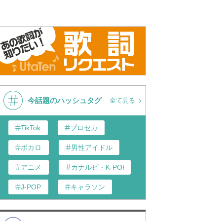
今話題のハッシュタグ
全て見る
TikTok
プロセカ
ボカロ
男性アイドル
アニメ
カナルビ・K-POP和訳
J-POP
キャラソン
歌い手
あんスタ