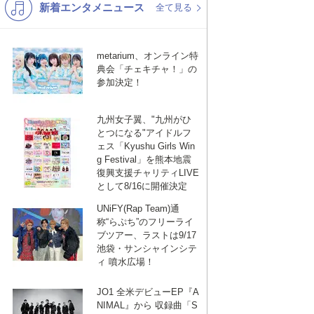
新着エンタメニュース
K-POP
洋楽
全て見る
バンド
演歌・歌謡
metarium、オンライン特
VTuber
ジャニーズ
典会「チェキチャ！」の
参加決定！
九州女子翼、"九州がひ
とつになる"アイドルフ
ェス「Kyushu Girls Win
g Festival」を熊本地震
復興支援チャリティLIVE
として8/16に開催決定
UNiFY(Rap Team)通
称“らぷち”のフリーライ
ブツアー、ラストは9/17
池袋・サンシャインシテ
ィ 噴水広場！
JO1 全米デビューEP『A
NIMAL』から 収録曲「S