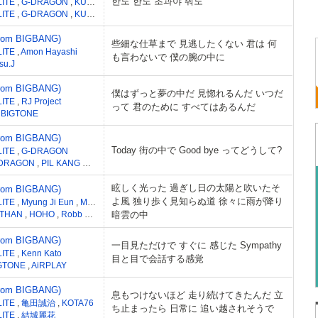
한도 한도 초과야 줘도
LITE
,
G-DRAGON
,
KUSH
LITE
,
G-DRAGON
,
KUSH
,
24
,
Nohc
from BIGBANG)
些細な仕草まで 見逃したくない 君は 何
LITE
,
Amon Hayashi
も言わないで 僕の腕の中に
su.J
from BIGBANG)
僕はずっと夢の中だ 見惚れるんだ いつだ
LITE
,
RJ Project
って 君のために すべてはあるんだ
,
BIGTONE
from BIGBANG)
Today 街の中で Good bye ってどうして?
LITE
,
G-DRAGON
-DRAGON
,
PIL KANG CHOI
眩しく光った 過ぎし日の太陽と吹いたそ
from BIGBANG)
よ風 独り歩く見知らぬ道 徐々に雨が降り
LITE
,
Myung Ji Eun
,
Moon Su Jin
,
A13R
ATHAN
,
HOHO
,
Robb Roy
,
LUKE(MonoTree)
暗雲の中
from BIGBANG)
一目見ただけで すぐに 感じた Sympathy
LITE
,
Kenn Kato
目と目で会話する感覚
GTONE
,
AiRPLAY
from BIGBANG)
息もつけないほど 走り続けてきたんだ 立
LITE
,
亀田誠治
,
KOTA76
ち止まったら 日常に 追い越されそうで
LITE
,
結城麗花