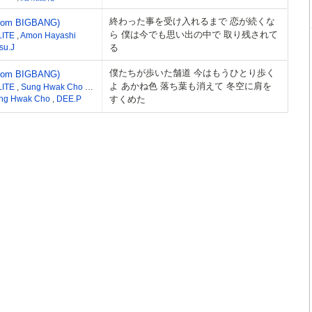
終わった事を受け入れるまで 恋が続くな
from BIGBANG)
ら 僕は今でも思い出の中で 取り残されて
LITE
,
Amon Hayashi
su.J
る
僕たちが歩いた舗道 今はもうひとり歩く
from BIGBANG)
よ あかね色 落ち葉も消えて 冬空に肩を
LITE
,
Sung Hwak Cho
,
Shoko Fujibayashi
ng Hwak Cho
,
DEE.P
すくめた