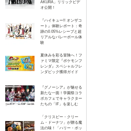
AKURA」リリックビデ
オ公開！
『ハイキュー!! オンザコ
ート』体験レポート：奇
跡の0.05%レシーブと超
リアルなバレーボール体
験
夏休みを彩る冒険へ！フ
ァミマ限定『ポケモンフ
レンダ』スペシャルフレ
ンダピック獲得ガイド
『グノーシア』が魅せる
新たな一面！学園祭コラ
ボカフェでキャラクター
たちの「IF」を楽しむ
「クリスピー・クリー
ム・ドーナツ」が贈る魔
法の味！「ハリー・ポッ