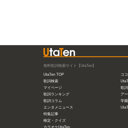
無料歌詞検索サイト【UtaTen】
UtaTen TOP
ココ
歌詞検索
Uta
マイページ
歌詞
歌詞ランキング
アー
歌詞コラム
学園
エンタメニュース
Ut
特集記事
検定・クイズ
カラオケUtaTen