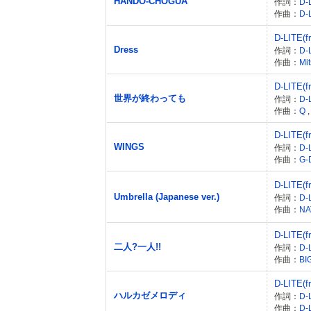
HANDO-CHOGUA
作詞：
D-
作曲：
D-
D-LITE(
Dress
作詞：
D-
作曲：
Mit
D-LITE(
世界が終わっても
作詞：
D-
作曲：
Q
D-LITE(
WINGS
作詞：
D-
作曲：
G
D-LITE(
Umbrella (Japanese ver.)
作詞：
D-
作曲：
N
D-LITE(
二人?一人!!
作詞：
D-
作曲：
BI
D-LITE(
ハルカゼメロディ
作詞：
D-
作曲：
D-