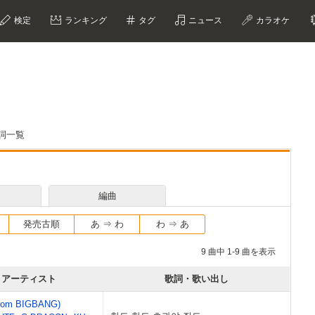
検定
ランキング
タグ
ニュース
カラオケ
歌詞一覧
編曲
発売古順
あ ⇒ わ
わ ⇒ あ
9 曲中 1-9 曲を表示
アーティスト
歌詞・歌い出し
from BIGBANG)