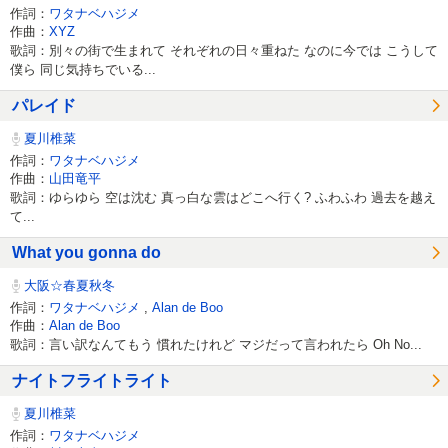
作詞：
ワタナベハジメ
作曲：
XYZ
歌詞：別々の街で生まれて それぞれの日々重ねた なのに今では こうして
僕ら 同じ気持ちでいる...
パレイド
夏川椎菜
作詞：
ワタナベハジメ
作曲：
山田竜平
歌詞：ゆらゆら 空は沈む 真っ白な雲はどこへ行く? ふわふわ 過去を越え
て...
What you gonna do
大阪☆春夏秋冬
作詞：
ワタナベハジメ
,
Alan de Boo
作曲：
Alan de Boo
歌詞：言い訳なんてもう 慣れたけれど マジだって言われたら Oh No...
ナイトフライトライト
夏川椎菜
作詞：
ワタナベハジメ