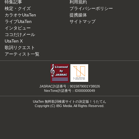
特集記事
利用規約
検定・クイズ
プライバシーポリシー
カラオケUtaTen
提携媒体
ライブUtaTen
サイトマップ
インタビュー
ココだけメール
UtaTen X
歌詞リクエスト
アーティスト一覧
JASRAC許諾番号：9015879001Y38026
NexTone許諾番号：ID000000049
UtaTen 無料歌詞検索サイトの決定版！うたてん
Copyright (C) IBG Media. All Rights Reserved.