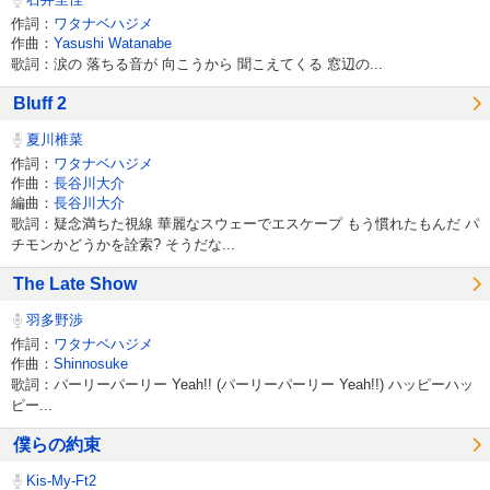
作詞：
ワタナベハジメ
作曲：
Yasushi Watanabe
歌詞：涙の 落ちる音が 向こうから 聞こえてくる 窓辺の...
Bluff 2
夏川椎菜
作詞：
ワタナベハジメ
作曲：
長谷川大介
編曲：
長谷川大介
歌詞：疑念満ちた視線 華麗なスウェーでエスケープ もう慣れたもんだ パ
チモンかどうかを詮索? そうだな...
The Late Show
羽多野渉
作詞：
ワタナベハジメ
作曲：
Shinnosuke
歌詞：パーリーパーリー Yeah!! (パーリーパーリー Yeah!!) ハッピーハッ
ピー...
僕らの約束
Kis-My-Ft2