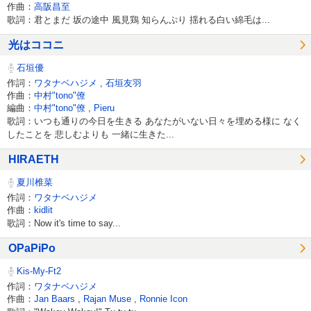
作曲：
高阪昌至
歌詞：君とまだ 坂の途中 風見鶏 知らんぷり 揺れる白い綿毛は...
光はココニ
石垣優
作詞：
ワタナベハジメ
,
石垣友羽
作曲：
中村"tono"僚
編曲：
中村"tono"僚
,
Pieru
歌詞：いつも通りの今日を生きる あなたがいない日々を埋める様に なく
したことを 悲しむよりも 一緒に生きた...
HIRAETH
夏川椎菜
作詞：
ワタナベハジメ
作曲：
kidlit
歌詞：Now it's time to say...
OPaPiPo
Kis-My-Ft2
作詞：
ワタナベハジメ
作曲：
Jan Baars
,
Rajan Muse
,
Ronnie Icon