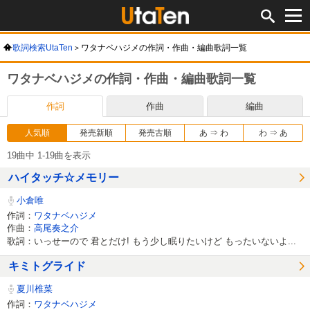
歌詞検索UtaTen
ワタナベハジメの作詞・作曲・編曲歌詞一覧
ワタナベハジメの作詞・作曲・編曲歌詞一覧
作詞
作曲
編曲
人気順
発売新順
発売古順
あ ⇒ わ
わ ⇒ あ
19曲中 1-19曲を表示
ハイタッチ☆メモリー
小倉唯
作詞：
ワタナベハジメ
作曲：
高尾奏之介
歌詞：いっせーので 君とだけ! もう少し眠りたいけど もったいないよ...
キミトグライド
夏川椎菜
作詞：
ワタナベハジメ