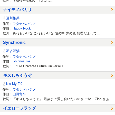
歌詞："Wakey-Wakey!" Tu tu tu...
ナイモノバカリ
夏川椎菜
作詞：
ワタナベハジメ
作曲：
Haggy Rock
歌詞：あれもいいな これもいいな 頭の中 夢の色 無理だよって...
Synchronic
羽多野渉
作詞：
ワタナベハジメ
作曲：
Shinnosuke
歌詞：Future Universe Future Universe I...
キスしちゃうぞ
Kis-My-Ft2
作詞：
ワタナベハジメ
作曲：
山田竜平
歌詞：「キスしちゃうぞ」 最後まで愛し合いたいのさ 一緒にClap さぁ...
イエローフラッグ