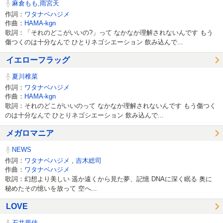
麻倉もも,雨宮天
作詞：
ワタナベハジメ
作曲：
HAMA-kgn
歌詞：「それのどこがいいの?」って なかなか理解されないんです もう
傷つくのは十分なんで ひとりネゴシエーション 飲み込んで...
イエローフラッグ
夏川椎菜
作詞：
ワタナベハジメ
作曲：
HAMA-kgn
歌詞：それのどこがいいのって なかなか理解されないんです もう傷つく
のは十分なんで ひとりネゴシエーション 飲み込んで...
メガロマニア
NEWS
作詞：
ワタナベハジメ
,
吉木総司
作曲：
ワタナベハジメ
歌詞：幻想より美しい 遥か遠くから見た夢、記憶 DNAに深く眠る 奥に
秘めたその憶いを放って 空へ...
LOVE
石井里佳