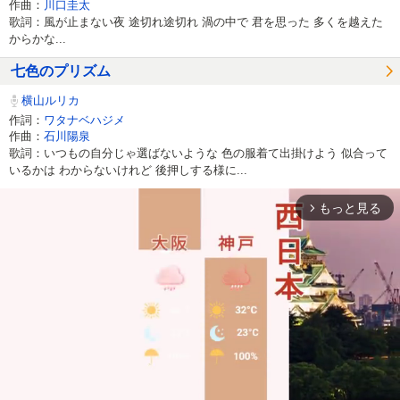
作曲：
川口圭太
歌詞：風が止まない夜 途切れ途切れ 渦の中で 君を思った 多くを越えた
からかな...
七色のプリズム
横山ルリカ
作詞：
ワタナベハジメ
作曲：
石川陽泉
歌詞：いつもの自分じゃ選ばないような 色の服着て出掛けよう 似合って
いるかは わからないけれど 後押しする様に...
もっと見る
arrow_forward_ios