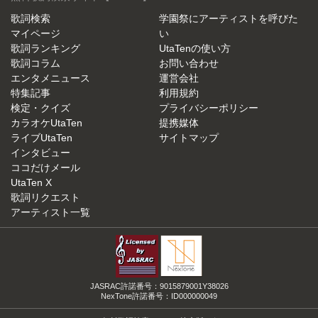
歌詞検索
学園祭にアーティストを呼びた
マイページ
い
歌詞ランキング
UtaTenの使い方
歌詞コラム
お問い合わせ
エンタメニュース
運営会社
特集記事
利用規約
検定・クイズ
プライバシーポリシー
カラオケUtaTen
提携媒体
ライブUtaTen
サイトマップ
インタビュー
ココだけメール
UtaTen X
歌詞リクエスト
アーティスト一覧
JASRAC許諾番号：9015879001Y38026
NexTone許諾番号：ID000000049