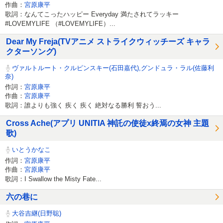
作曲：
宮原康平
歌詞：なんてこったハッピー Everyday 満たされてラッキー
#LOVEMYLIFE （#LOVEMYLIFE）...
Dear My Freja(TVアニメ ストライクウィッチーズ キャラ
クターソング)
ヴァルトルート・クルピンスキー(石田嘉代),グンドュラ・ラル(佐藤利
奈)
作詞：
宮原康平
作曲：
宮原康平
歌詞：誰よりも強く 疾く 疾く 絶対なる勝利 誓おう...
Cross Ache(アプリ UNITIA 神託の使徒x終焉の女神 主題
歌)
いとうかなこ
作詞：
宮原康平
作曲：
宮原康平
歌詞：I Swallow the Misty Fate...
六の巷に
大谷吉継(日野聡)