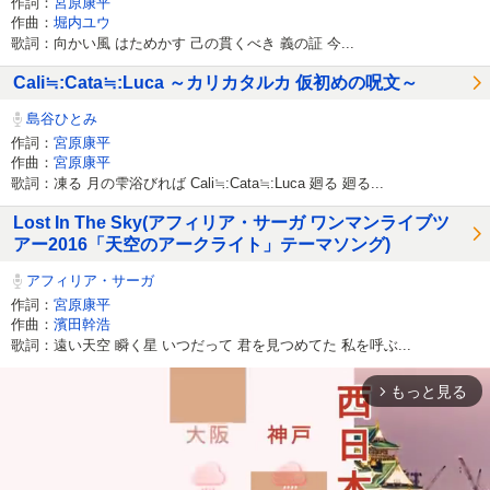
作詞：
宮原康平
作曲：
堀内ユウ
歌詞：向かい風 はためかす 己の貫くべき 義の証 今...
Cali≒:Cata≒:Luca ～カリカタルカ 仮初めの呪文～
島谷ひとみ
作詞：
宮原康平
作曲：
宮原康平
歌詞：凍る 月の雫浴びれば Cali≒:Cata≒:Luca 廻る 廻る...
Lost In The Sky(アフィリア・サーガ ワンマンライブツ
アー2016「天空のアークライト」テーマソング)
アフィリア・サーガ
作詞：
宮原康平
作曲：
濱田幹浩
歌詞：遠い天空 瞬く星 いつだって 君を見つめてた 私を呼ぶ...
もっと見る
arrow_forward_ios