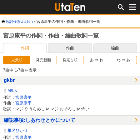
歌詞検索UtaTen
宮原康平の作詞・作曲・編曲歌詞一覧
宮原康平の作詞・作曲・編曲歌詞一覧
作詞
作曲
編曲
人気順
発売新順
発売古順
あ ⇒ わ
わ ⇒ あ
7曲中 1-7曲を表示
gkbr
M!LK
作詞：
宮原康平
作曲：
宮原康平
歌詞：マジで うらめしや マジ おそろしや 怖い...
確認事項:しあわせとかについて
椎名ひかり
作詞：
宮原康平