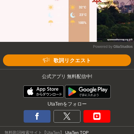
Powered by 
GliaStudios
Mute
歌詞リクエスト
公式アプリ 無料配信中!
UtaTenをフォロー
無料歌詞検索サイト【UtaTen】
UtaTen TOP