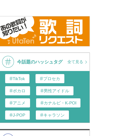
今話題のハッシュタグ
全て見る
TikTok
プロセカ
ボカロ
男性アイドル
アニメ
カナルビ・K-POP和訳
J-POP
キャラソン
あんスタ
歌い手