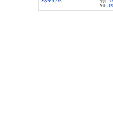
バクテリアch.
作詞：
BR
作曲：
BR