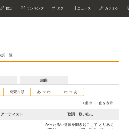
検定
ランキング
タグ
ニュース
カラオケ
歌詞一覧
編曲
発売古順
あ ⇒ わ
わ ⇒ あ
1 曲中 1-1 曲を表示
アーティスト
歌詞・歌い出し
かったるい身体を叩き起こして とりあえ