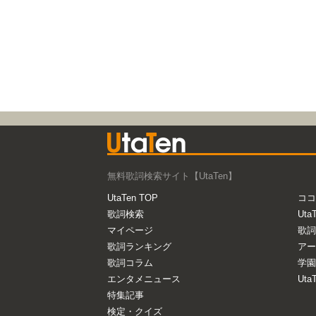
無料歌詞検索サイト【UtaTen】
UtaTen TOP
ココ
歌詞検索
Uta
マイページ
歌詞
歌詞ランキング
アー
歌詞コラム
学園
エンタメニュース
Ut
特集記事
検定・クイズ