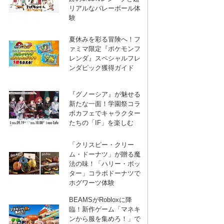
リアルなバレーボール体
験
夏休みを彩る冒険へ！フ
ァミマ限定『ポケモンフ
レンダ』スペシャルフレ
ンダピック獲得ガイド
『グノーシア』が魅せる
新たな一面！学園祭コラ
ボカフェでキャラクター
たちの「IF」を楽しむ
「クリスピー・クリー
ム・ドーナツ」が贈る魔
法の味！「ハリー・ポッ
ター」コラボドーナツで
ホグワーツ体験
BEAMSがRobloxに降
臨！新作ゲーム「マネキ
ンから服を集めろ！」で