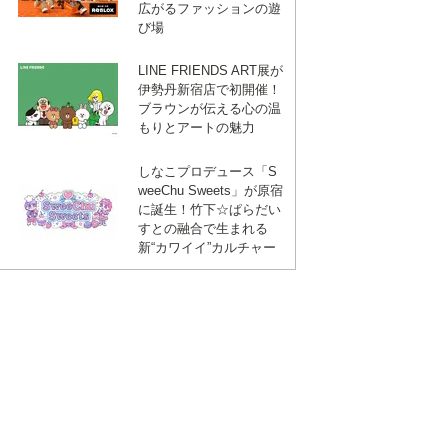
広がるファッションの遊
び場
LINE FRIENDS ART展が
伊勢丹新宿店で初開催！
ブラウンが伝える心の温
もりとアートの魅力
しなこプロデュース「S
weeChu Sweets」が原宿
に誕生！竹下☆ぱらだい
すとの融合で生まれる
新“カワイイ”カルチャー