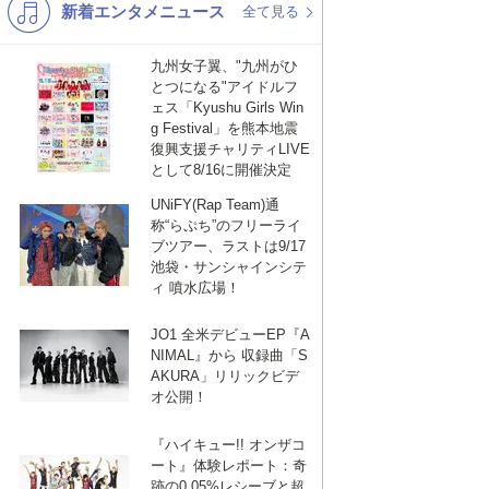
新着エンタメニュース
K-POP
演歌・歌謡
全て見る
バンド
洋楽
九州女子翼、"九州がひ
とつになる"アイドルフ
VTuber
ディズニー
ェス「Kyushu Girls Win
g Festival」を熊本地震
復興支援チャリティLIVE
として8/16に開催決定
UNiFY(Rap Team)通
称“らぷち”のフリーライ
ブツアー、ラストは9/17
池袋・サンシャインシテ
ィ 噴水広場！
JO1 全米デビューEP『A
NIMAL』から 収録曲「S
AKURA」リリックビデ
オ公開！
『ハイキュー!! オンザコ
ート』体験レポート：奇
跡の0.05%レシーブと超