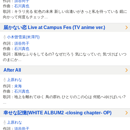
作詞：
須谷尚子
作曲：
石川真也
歌詞：キラリ光る 虹色の未来 新しい出逢いがきっと私を待っている 鏡に
向かって何度もチェック...
届かない恋 Live at Campus Fes (TV anime ver.)
小木曽雪菜(米澤円)
作詞：
須谷尚子
作曲：
石川真也
歌詞：孤独なふりをしてるの? なぜだろう 気になっていた 気づけば いつ
のまにか...
After All
上原れな
作詞：
未海
作曲：
石川真也
歌詞：地上を離れてゆく 鳥の群れ ひとりのこの心は 何処へゆけばいい?
...
幸せな記憶(WHITE ALBUM2 -closing chapter- OP)
上原れな
作詞：
須谷尚子