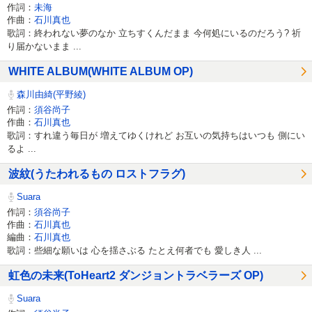
作詞：
未海
作曲：
石川真也
歌詞：終われない夢のなか 立ちすくんだまま 今何処にいるのだろう? 祈
り届かないまま ...
WHITE ALBUM(WHITE ALBUM OP)
森川由綺(平野綾)
作詞：
須谷尚子
作曲：
石川真也
歌詞：すれ違う毎日が 増えてゆくけれど お互いの気持ちはいつも 側にい
るよ ...
波紋(うたわれるもの ロストフラグ)
Suara
作詞：
須谷尚子
作曲：
石川真也
編曲：
石川真也
歌詞：些細な願いは 心を揺さぶる たとえ何者でも 愛しき人 ...
虹色の未来(ToHeart2 ダンジョントラベラーズ OP)
Suara