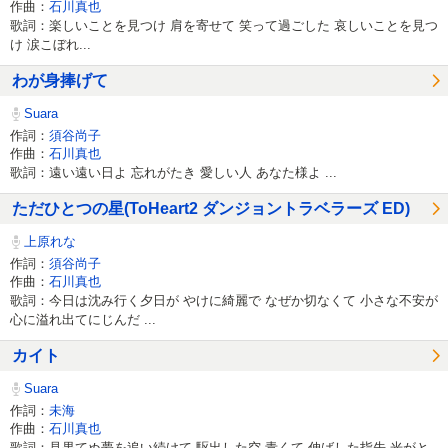
作曲：
石川真也
歌詞：楽しいことを見つけ 肩を寄せて 笑って過ごした 哀しいことを見つ
け 涙こぼれ...
わが身捧げて
Suara
作詞：
須谷尚子
作曲：
石川真也
歌詞：遠い遠い日よ 忘れがたき 愛しい人 あなた様よ ...
ただひとつの星(ToHeart2 ダンジョントラベラーズ ED)
上原れな
作詞：
須谷尚子
作曲：
石川真也
歌詞：今日は沈み行く夕日が やけに綺麗で なぜか切なくて 小さな不安が
心に溢れ出てにじんだ ...
カイト
Suara
作詞：
未海
作曲：
石川真也
歌詞：見果てぬ夢を追い続けて 駆出した空 青くて 伸ばした指先 光がと