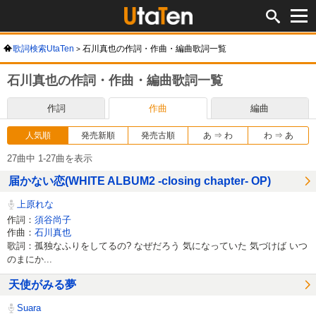
歌詞検索UtaTen
石川真也の作詞・作曲・編曲歌詞一覧
石川真也の作詞・作曲・編曲歌詞一覧
作詞
作曲
編曲
人気順
発売新順
発売古順
あ ⇒ わ
わ ⇒ あ
27曲中 1-27曲を表示
届かない恋(WHITE ALBUM2 -closing chapter- OP)
上原れな
作詞：
須谷尚子
作曲：
石川真也
歌詞：孤独なふりをしてるの? なぜだろう 気になっていた 気づけば いつ
のまにか...
天使がみる夢
Suara