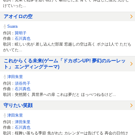
けていった...
アオイロの空
Suara
作詞：
巽明子
作曲：
石川真也
歌詞：眩しい光が 差し込んだ部屋 窓越しの空は高く ボクは1人で ただも
がいてた...
これからくる未来(ゲーム「ドカポンUP! 夢幻のルーレッ
ト」 エンディングテーマ)
津田朱里
作詞：
須谷尚子
作曲：
石川真也
歌詞：突然開く 異世界への扉 これは夢だと ほっぺつねるけど...
守りたい笑顔
津田朱里
作詞：
津田朱里
作曲：
石川真也
歌詞：桜舞い落ちる季節 焦がれた カレンダーは告げてる 再会の日付け