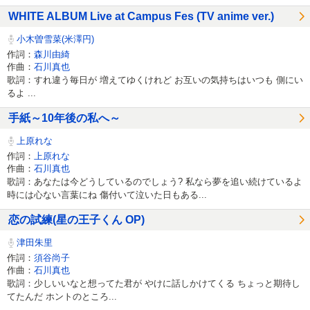
WHITE ALBUM Live at Campus Fes (TV anime ver.)
小木曽雪菜(米澤円)
作詞：
森川由綺
作曲：
石川真也
歌詞：すれ違う毎日が 増えてゆくけれど お互いの気持ちはいつも 側にい
るよ ...
手紙～10年後の私へ～
上原れな
作詞：
上原れな
作曲：
石川真也
歌詞：あなたは今どうしているのでしょう? 私なら夢を追い続けているよ
時には心ない言葉にね 傷付いて泣いた日もある...
恋の試練(星の王子くん OP)
津田朱里
作詞：
須谷尚子
作曲：
石川真也
歌詞：少しいいなと想ってた君が やけに話しかけてくる ちょっと期待し
てたんだ ホントのところ...