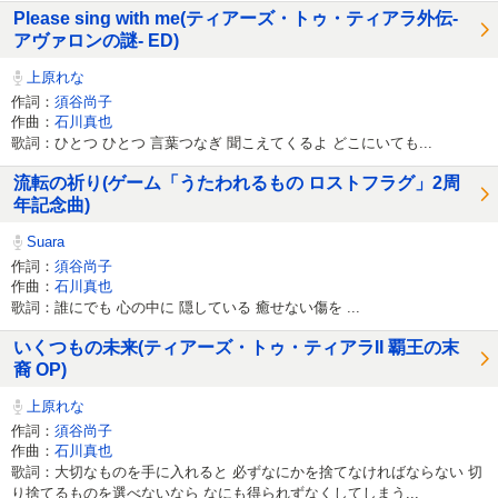
Please sing with me(ティアーズ・トゥ・ティアラ外伝-
アヴァロンの謎- ED)
上原れな
作詞：
須谷尚子
作曲：
石川真也
歌詞：ひとつ ひとつ 言葉つなぎ 聞こえてくるよ どこにいても...
流転の祈り(ゲーム「うたわれるもの ロストフラグ」2周
年記念曲)
Suara
作詞：
須谷尚子
作曲：
石川真也
歌詞：誰にでも 心の中に 隠している 癒せない傷を ...
いくつもの未来(ティアーズ・トゥ・ティアラII 覇王の末
裔 OP)
上原れな
作詞：
須谷尚子
作曲：
石川真也
歌詞：大切なものを手に入れると 必ずなにかを捨てなければならない 切
り捨てるものを選べないなら なにも得られずなくしてしまう...