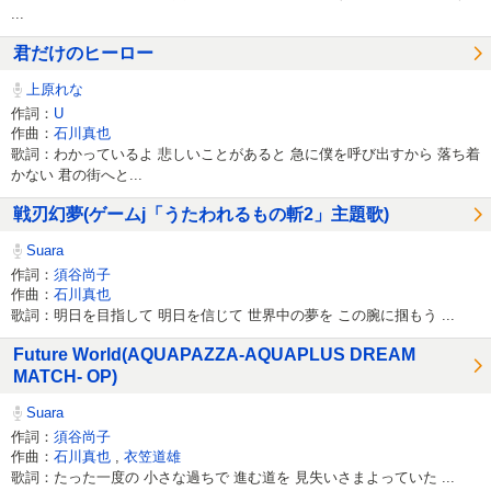
...
君だけのヒーロー
上原れな
作詞：
U
作曲：
石川真也
歌詞：わかっているよ 悲しいことがあると 急に僕を呼び出すから 落ち着
かない 君の街へと...
戦刃幻夢(ゲームj「うたわれるもの斬2」主題歌)
Suara
作詞：
須谷尚子
作曲：
石川真也
歌詞：明日を目指して 明日を信じて 世界中の夢を この腕に掴もう ...
Future World(AQUAPAZZA-AQUAPLUS DREAM
MATCH- OP)
Suara
作詞：
須谷尚子
作曲：
石川真也
,
衣笠道雄
歌詞：たった一度の 小さな過ちで 進む道を 見失いさまよっていた ...