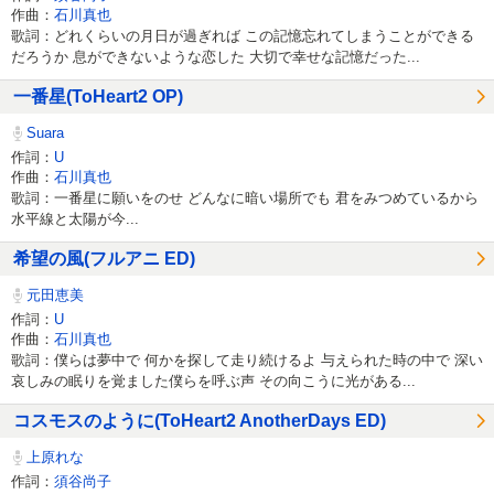
作曲：
石川真也
歌詞：どれくらいの月日が過ぎれば この記憶忘れてしまうことができる
だろうか 息ができないような恋した 大切で幸せな記憶だった...
一番星(ToHeart2 OP)
Suara
作詞：
U
作曲：
石川真也
歌詞：一番星に願いをのせ どんなに暗い場所でも 君をみつめているから
水平線と太陽が今...
希望の風(フルアニ ED)
元田恵美
作詞：
U
作曲：
石川真也
歌詞：僕らは夢中で 何かを探して走り続けるよ 与えられた時の中で 深い
哀しみの眠りを覚ました僕らを呼ぶ声 その向こうに光がある...
コスモスのように(ToHeart2 AnotherDays ED)
上原れな
作詞：
須谷尚子