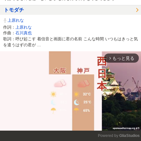
トモダチ
上原れな
作詞：
上原れな
作曲：
石川真也
歌詞：呼び起こす 着信音と画面に君の名前 こんな時間 いつもはきっと気
を遣うはずの君が ...
もっと見る
arrow_forward_ios
Powered by 
GliaStudios