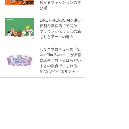
広がるファッションの遊
び場
LINE FRIENDS ART展が
伊勢丹新宿店で初開催！
ブラウンが伝える心の温
もりとアートの魅力
しなこプロデュース「S
weeChu Sweets」が原宿
に誕生！竹下☆ぱらだい
すとの融合で生まれる
新“カワイイ”カルチャー