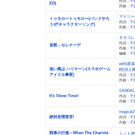
作詞：
千葉
ED)
作曲：
千葉
マイリー
トゥモロートゥモロー(バンドやろ
作詞：
千葉
うぜ!キャラクターソング)
作曲：
千葉
キタコレ
作詞：
千葉
哀愁→セレナーデ
作曲：
千葉
編曲：
千葉
with(
追い風は ハリケーン(スマホゲーム
靜(渕上舞
アイドル事変)
作詞：
千葉
作曲：
千葉
SANDAL
It's Show Time!
作詞：
千葉
作曲：
千葉
magical2
絶対友情宣言!
作詞：
千葉
作曲：
千葉
戦車の行進～When The Chariots
ミント(