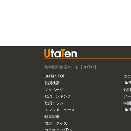
無料歌詞検索サイト【UtaTen】
UtaTen TOP
ココ
歌詞検索
Uta
マイページ
歌詞
歌詞ランキング
アー
歌詞コラム
学園
エンタメニュース
Ut
特集記事
検定・クイズ
カラオケUtaTen