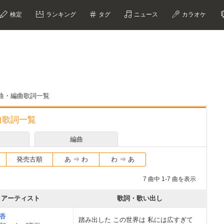
検定
ランキング
タグ
ニュース
カラオケ
・作曲・編曲歌詞一覧
編曲歌詞一覧
編曲
発売古順
あ ⇒ わ
わ ⇒ あ
7 曲中 1-7 曲を表示
アーティスト
歌詞・歌い出し
香
踏み出した この世界は 私には広すぎて