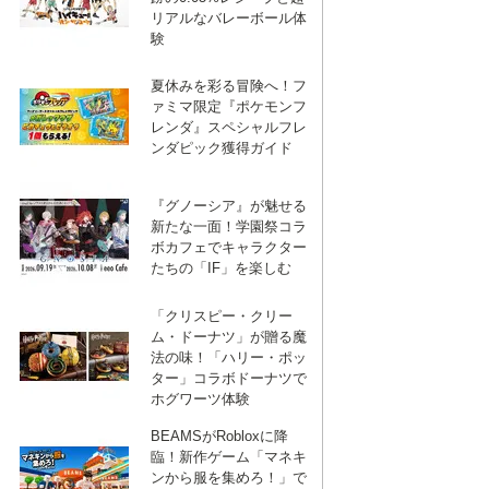
リアルなバレーボール体
験
夏休みを彩る冒険へ！フ
ァミマ限定『ポケモンフ
レンダ』スペシャルフレ
ンダピック獲得ガイド
『グノーシア』が魅せる
新たな一面！学園祭コラ
ボカフェでキャラクター
たちの「IF」を楽しむ
「クリスピー・クリー
ム・ドーナツ」が贈る魔
法の味！「ハリー・ポッ
ター」コラボドーナツで
ホグワーツ体験
BEAMSがRobloxに降
臨！新作ゲーム「マネキ
ンから服を集めろ！」で