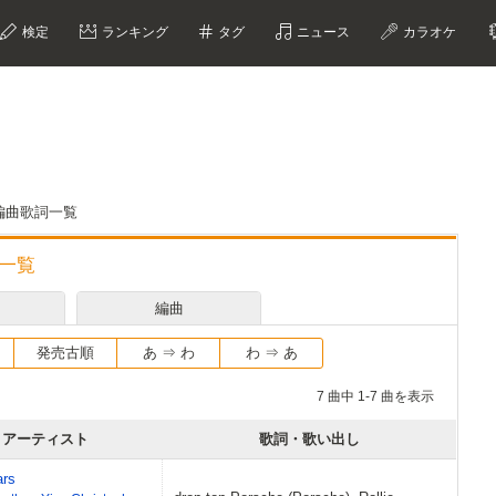
検定
ランキング
タグ
ニュース
カラオケ
曲・編曲歌詞一覧
詞一覧
編曲
発売古順
あ ⇒ わ
わ ⇒ あ
7 曲中 1-7 曲を表示
アーティスト
歌詞・歌い出し
ars