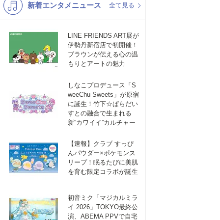
新着エンタメニュース
K-POP
バンド
全て見る
演歌・歌謡
洋楽
LINE FRIENDS ART展が
VTuber
ディズニー
伊勢丹新宿店で初開催！
ブラウンが伝える心の温
もりとアートの魅力
しなこプロデュース「S
weeChu Sweets」が原宿
に誕生！竹下☆ぱらだい
すとの融合で生まれる
新“カワイイ”カルチャー
【速報】クラブ すっぴ
んパウダー×ポケモンス
リープ！眠るたびに美肌
を育む限定コラボが誕生
初音ミク「マジカルミラ
イ 2026」TOKYO最終公
演、ABEMA PPVで自宅