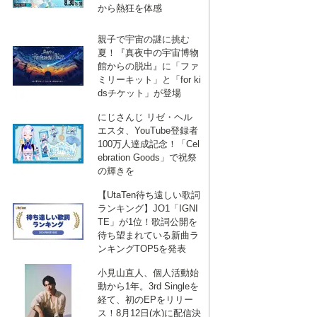
から熱狂を体感
親子で宇宙の謎に挑む
夏！『真夜中の宇宙博物
館からの脱出』に「ファ
ミリーキット」と「for ki
dsチケット」が登場
にじさんじ リゼ・ヘル
エスタ、YouTube登録者
100万人達成記念！「Cel
ebration Goods」で祝祭
の輝きを
【UtaTen待ち遠しい歌詞
ランキング】JO1「IGNI
TE」が1位！歌詞公開を
待ち望まれている新曲ラ
ンキングTOP5を発表
小見山直人、個人活動始
動から1年。3rd Singleを
経て、初のEPをリリー
ス！8月12日(水)に配信決