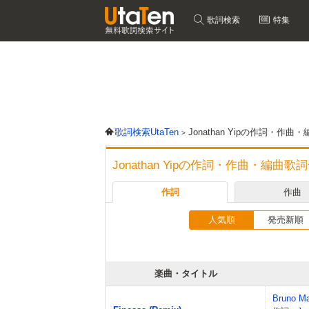
歌詞検索
特集
歌詞検索UtaTen
Jonathan Yipの作詞・作
Jonathan Yipの作詞・作曲・編曲歌
作詞
作曲
人気順
発売新順
楽曲・タイトル
Bruno M