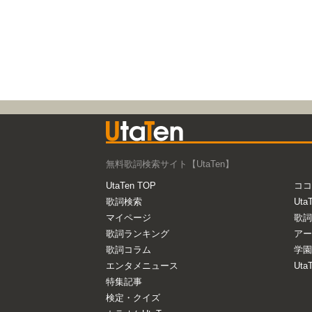
無料歌詞検索サイト【UtaTen】
UtaTen TOP
ココ
歌詞検索
Uta
マイページ
歌詞
歌詞ランキング
アー
歌詞コラム
学園
エンタメニュース
Ut
特集記事
検定・クイズ