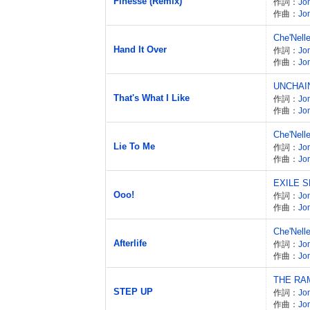
Finesse (Remix)
作詞：
Jo
作曲：
Jo
Che'Nell
Hand It Over
作詞：
Jo
作曲：
Jo
UNCHAI
That's What I Like
作詞：
Jo
作曲：
Jo
Che'Nell
Lie To Me
作詞：
Jo
作曲：
Jo
EXILE S
Ooo!
作詞：
Jo
作曲：
Jo
Che'Nell
Afterlife
作詞：
Jo
作曲：
Jo
THE RA
STEP UP
作詞：
Jo
作曲：
Jo