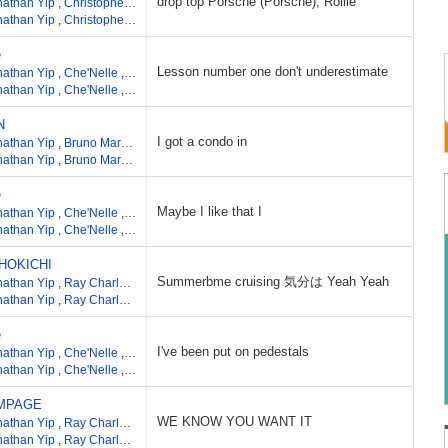
drop top Porsche (Porsche), Rollie
nathan Yip
,
Christopher Steven Brown
,
James Edward Ii Fauntleroy
,
Ray Charles 
nathan Yip
,
Christopher Steven Brown
,
James Edward Ii Fauntleroy
,
Ray Charles 
e
Lesson number one don't underestimate
nathan Yip
,
Che'Nelle
,
Chris Jackson
,
Ray McCullough
,
Ray Romulus
,
Jeremy 
nathan Yip
,
Che'Nelle
,
Chris Jackson
,
Ray McCullough
,
Ray Romulus
,
Jeremy 
N
I got a condo in
nathan Yip
,
Bruno Mars
,
Philip Lawrence
,
Jeremy Reeves
,
Ray Romulus
,
Ray Ch
nathan Yip
,
Bruno Mars
,
Philip Lawrence
,
Jeremy Reeves
,
Ray Romulus
,
Ray Ch
e
Maybe I like that I
nathan Yip
,
Che'Nelle
,
Jeremy Reeves
,
Ray Romulus
,
Ray McCullough
,
Chris J
nathan Yip
,
Che'Nelle
,
Jeremy Reeves
,
Ray Romulus
,
Ray McCullough
,
Chris J
HOKICHI
Summerbme cruising 気分は Yeah Yeah
nathan Yip
,
Ray Charles McCullough II
,
August Rigo
,
Jeremy Reeves
,
Ray Romu
nathan Yip
,
Ray Charles McCullough II
,
August Rigo
,
Jeremy Reeves
,
Ray Romu
e
I've been put on pedestals
nathan Yip
,
Che'Nelle
,
Chris Jackson
,
Ray McCullough
,
Ray Romulus
,
Jeremy 
nathan Yip
,
Che'Nelle
,
Chris Jackson
,
Ray McCullough
,
Ray Romulus
,
Jeremy 
MPAGE
WE KNOW YOU WANT IT
nathan Yip
,
Ray Charles McCullough II
,
Micah Powell
,
Ray Romulus
,
Jeremy Re
nathan Yip
,
Ray Charles McCullough II
,
Micah Powell
,
Ray Romulus
,
Jeremy Re