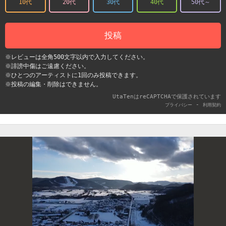
10代
20代
30代
40代
50代～
投稿
※レビューは全角500文字以内で入力してください。
※誹謗中傷はご遠慮ください。
※ひとつのアーティストに1回のみ投稿できます。
※投稿の編集・削除はできません。
UtaTenはreCAPTCHAで保護されています
-
プライバシー
利用契約