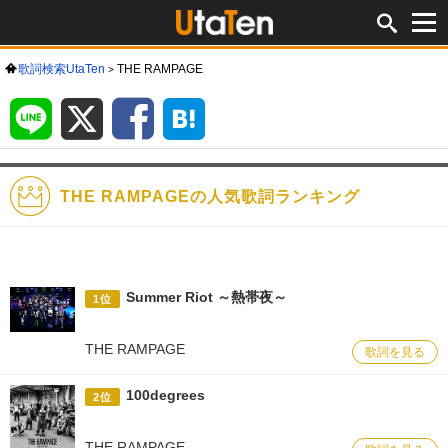
歌詞検索UtaTen
THE RAMPAGE
LINE
X
Facebook
は
て
な
ブ
ッ
ク
マ
ー
ク
THE RAMPAGEの人気歌詞ランキング
Summer Riot ～熱帯夜～
1位
THE RAMPAGE
歌詞を見る
100degrees
2位
THE RAMPAGE