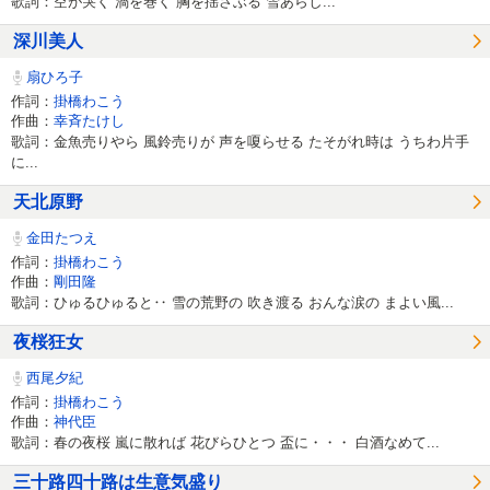
歌詞：空が哭く 渦を巻く 胸を揺さぶる 雪あらし...
深川美人
扇ひろ子
作詞：
掛橋わこう
作曲：
幸斉たけし
歌詞：金魚売りやら 風鈴売りが 声を嗄らせる たそがれ時は うちわ片手
に...
天北原野
金田たつえ
作詞：
掛橋わこう
作曲：
剛田隆
歌詞：ひゅるひゅると‥ 雪の荒野の 吹き渡る おんな涙の まよい風...
夜桜狂女
西尾夕紀
作詞：
掛橋わこう
作曲：
神代臣
歌詞：春の夜桜 嵐に散れば 花びらひとつ 盃に・・・ 白酒なめて...
三十路四十路は生意気盛り