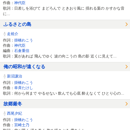
作曲：
神代臣
歌詞：日差しを浴びて まどろんで ときおり風に 揺れる葉の かすかな音
に...
ふるさとの島
走裕介
作詞：
掛橋わこう
作曲：
神代臣
編曲：
石倉重信
歌詞：翼があれば 飛んでゆく 波の向こうの 島の影 近くに見えて...
俺の昭和が遠くなる
新沼謙治
作詞：
掛橋わこう
作曲：
幸斉たけし
歌詞：何から何まで やるせない 飲んでも心底 酔えなくて ひとり心の...
故郷厳冬
西尾夕紀
作詞：
掛橋わこう
作曲：
宮崎士乃