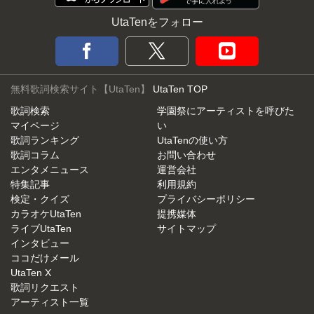
UtaTenをフォロー
無料歌詞検索サイト【UtaTen】
UtaTen TOP
歌詞検索
学園祭にアーティストを呼びた
マイページ
い
歌詞ランキング
UtaTenの使い方
歌詞コラム
お問い合わせ
エンタメニュース
運営会社
特集記事
利用規約
検定・クイズ
プライバシーポリシー
カラオケUtaTen
提携媒体
ライブUtaTen
サイトマップ
インタビュー
ココだけメール
UtaTen X
歌詞リクエスト
アーティスト一覧