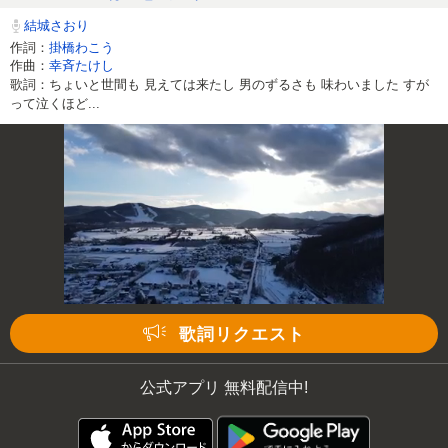
結城さおり
作詞：
掛橋わこう
作曲：
幸斉たけし
歌詞：ちょいと世間も 見えては来たし 男のずるさも 味わいました すが
って泣くほど...
歌詞リクエスト
公式アプリ 無料配信中!