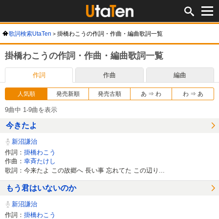
歌詞検索UtaTen
掛橋わこうの作詞・作曲・編曲歌詞一覧
掛橋わこうの作詞・作曲・編曲歌詞一覧
作詞
作曲
編曲
人気順
発売新順
発売古順
あ ⇒ わ
わ ⇒ あ
9曲中 1-9曲を表示
今きたよ
新沼謙治
作詞：
掛橋わこう
作曲：
幸斉たけし
歌詞：今来たよ この故郷へ 長い事 忘れてた この辺り...
もう君はいないのか
新沼謙治
作詞：
掛橋わこう