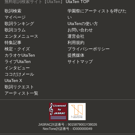
無料歌詞検索サイト【UtaTen】
UtaTen TOP
歌詞検索
学園祭にアーティストを呼びた
マイページ
い
歌詞ランキング
UtaTenの使い方
歌詞コラム
お問い合わせ
エンタメニュース
運営会社
特集記事
利用規約
検定・クイズ
プライバシーポリシー
カラオケUtaTen
提携媒体
ライブUtaTen
サイトマップ
インタビュー
ココだけメール
UtaTen X
歌詞リクエスト
アーティスト一覧
JASRAC許諾番号：9015879001Y38026
NexTone許諾番号：ID000000049