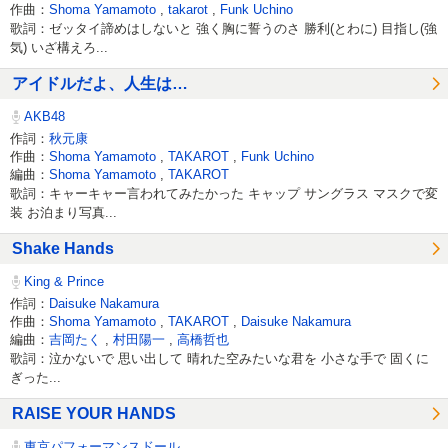
作曲：
Shoma Yamamoto
,
takarot
,
Funk Uchino
歌詞：ゼッタイ諦めはしないと 強く胸に誓うのさ 勝利(とわに) 目指し(強
気) いざ構えろ...
アイドルだよ、人生は…
AKB48
作詞：
秋元康
作曲：
Shoma Yamamoto
,
TAKAROT
,
Funk Uchino
編曲：
Shoma Yamamoto
,
TAKAROT
歌詞：キャーキャー言われてみたかった キャップ サングラス マスクで変
装 お泊まり写真...
Shake Hands
King & Prince
作詞：
Daisuke Nakamura
作曲：
Shoma Yamamoto
,
TAKAROT
,
Daisuke Nakamura
編曲：
吉岡たく
,
村田陽一
,
高橋哲也
歌詞：泣かないで 思い出して 晴れた空みたいな君を 小さな手で 固くに
ぎった...
RAISE YOUR HANDS
東京パフォーマンスドール