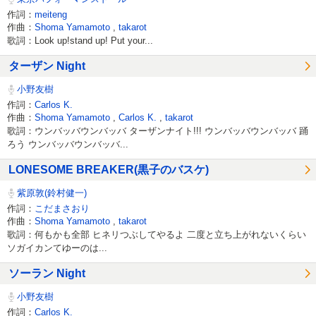
作詞：
meiteng
作曲：
Shoma Yamamoto
,
takarot
歌詞：Look up!stand up! Put your...
ターザン Night
小野友樹
作詞：
Carlos K.
作曲：
Shoma Yamamoto
,
Carlos K.
,
takarot
歌詞：ウンバッバウンバッバ ターザンナイト!!! ウンバッバウンバッバ 踊
ろう ウンバッバウンバッバ...
LONESOME BREAKER(黒子のバスケ)
紫原敦(鈴村健一)
作詞：
こだまさおり
作曲：
Shoma Yamamoto
,
takarot
歌詞：何もかも全部 ヒネリつぶしてやるよ 二度と立ち上がれないくらい
ソガイカンてゆーのは...
ソーラン Night
小野友樹
作詞：
Carlos K.