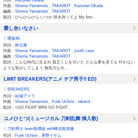
作詞：
Kazunari Okada
作曲：
Shoma Yamamoto
,
TAKAROT
,
Kazunari Okada
編曲：
Shoma Yamamoto
,
TAKAROT
歌詞：ひらひらひら いつか 咲き誇ってよ My first...
愛し合いなさい
櫻坂46
作詞：
秋元康
作曲：
Shoma Yamamoto
,
TAKAROT
,
youth case
編曲：
Shoma Yamamoto
,
TAKAROT
歌詞：こんな時代に生まれ 貧乏くじを引いた どんな夢を見ても 叶わない
ような気がしてしまう 無気力な今...
LIMIT BREAKERS(アニメ チア男子!! ED)
BREAKERS
作詞：
結城アイラ
作曲：
Shoma Yamamoto
,
Funk Uchino
,
takarot
歌詞：<GO FIGHT WIN! GO FIGHT...
ユメひとつ(ミュージカル 刀剣乱舞 挿入歌)
刀剣男士 team新撰組 with蜂須賀虎徹
作詞：
Funk Uchino
,
茅野イサム