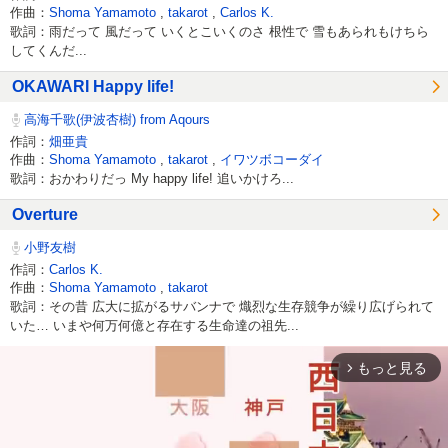
作曲：
Shoma Yamamoto
,
takarot
,
Carlos K.
歌詞：雨だって 風だって いくとこいくのさ 根性で 雪もあられもけちら
してくんだ...
OKAWARI Happy life!
高海千歌(伊波杏樹) from Aqours
作詞：
畑亜貴
作曲：
Shoma Yamamoto
,
takarot
,
イワツボコーダイ
歌詞：おかわりだっ My happy life! 追いかけろ...
Overture
小野友樹
作詞：
Carlos K.
作曲：
Shoma Yamamoto
,
takarot
歌詞：その昔 広大に拡がるサバンナで 熾烈な生存競争が繰り広げられて
いた… いまや何万何億と存在する生命達の祖先...
もっと見る
arrow_forward_ios