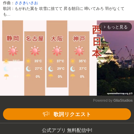
作曲：
ささきいさお
歌詞：もがれた翼を 吹雪に捨てて 昇る朝日に 啼いてみろ 羽がなくて
も...
もっと見る
arrow_forward_ios
Powered by 
GliaStudios
Mute
歌詞リクエスト
公式アプリ 無料配信中!