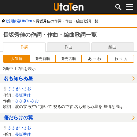
歌詞検索UtaTen
長坂秀佳の作詞・作曲・編曲歌詞一覧
長坂秀佳の作詞・作曲・編曲歌詞一覧
作詞
作曲
編曲
人気順
発売新順
発売古順
あ ⇒ わ
わ ⇒ あ
2曲中 1-2曲を表示
名も知らぬ星
ささきいさお
作詞：
長坂秀佳
作曲：
ささきいさお
歌詞：涙の雫 夜空に撒いて 視るのです 名も知らぬ星を 無情な風は...
傷だらけの翼
ささきいさお
作詞：
長坂秀佳