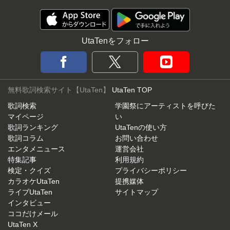
UtaTenをフォロー
無料歌詞検索サイト【UtaTen】
UtaTen TOP
歌詞検索
学園祭にアーティストを呼びた
マイページ
い
歌詞ランキング
UtaTenの使い方
歌詞コラム
お問い合わせ
エンタメニュース
運営会社
特集記事
利用規約
検定・クイズ
プライバシーポリシー
カラオケUtaTen
提携媒体
ライブUtaTen
サイトマップ
インタビュー
ココだけメール
UtaTen X