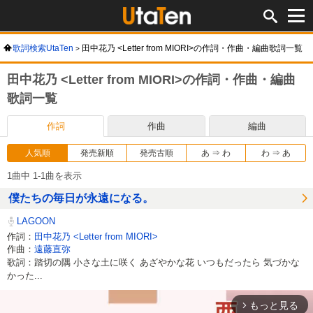
歌詞検索UtaTen
田中花乃 <Letter from MIORI>の作詞・作曲・編曲歌詞一覧
田中花乃 <Letter from MIORI>の作詞・作曲・編曲
歌詞一覧
作詞
作曲
編曲
人気順
発売新順
発売古順
あ ⇒ わ
わ ⇒ あ
1曲中 1-1曲を表示
僕たちの毎日が永遠になる。
LAGOON
作詞：
田中花乃 <Letter from MIORI>
作曲：
遠藤直弥
歌詞：踏切の隅 小さな土に咲く あざやかな花 いつもだったら 気づかな
かった...
もっと見る
arrow_forward_ios