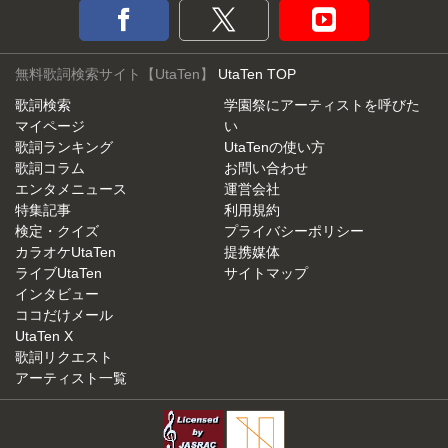
無料歌詞検索サイト【UtaTen】
UtaTen TOP
歌詞検索
学園祭にアーティストを呼びた
マイページ
い
歌詞ランキング
UtaTenの使い方
歌詞コラム
お問い合わせ
エンタメニュース
運営会社
特集記事
利用規約
検定・クイズ
プライバシーポリシー
カラオケUtaTen
提携媒体
ライブUtaTen
サイトマップ
インタビュー
ココだけメール
UtaTen X
歌詞リクエスト
アーティスト一覧