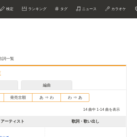
検定
ランキング
タグ
ニュース
カラオケ
歌詞一覧
覧
編曲
発売古順
あ ⇒ わ
わ ⇒ あ
14 曲中 1-14 曲を表示
アーティスト
歌詞・歌い出し