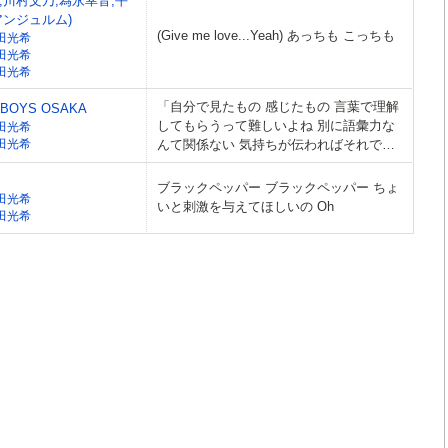
,川村文乃,為永幸音,平
アンジュルム)
(Give me love...Yeah) あっちも こっちも
田光希
田光希
田光希
「自分で見たもの 感じたもの 言葉で理解
 BOYS OSAKA
してもらうって難しいよね 別に語彙力な
田光希
田光希
んて関係ない 気持ちが伝わればそれでい
いんだよ
ブラックペッパー ブラックペッパー ちょ
田光希
いと刺激を与えてほしいの Oh
田光希