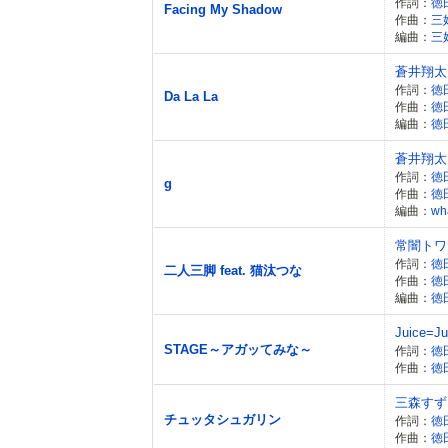
作詞：
徳
Facing My Shadow
作曲：
三
編曲：
三
蒼井翔太
作詞：
徳
Da La La
作曲：
徳
編曲：
徳
蒼井翔太
作詞：
徳
g
作曲：
徳
編曲：
wh
常闇トワ
作詞：
徳
二人三脚 feat. 猫汰つな
作曲：
徳
編曲：
徳
Juice=Ju
STAGE～アガッてみな～
作詞：
徳
作曲：
徳
三森すず
チュッタシュガリン
作詞：
徳
作曲：
徳