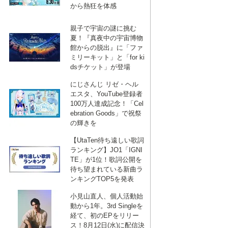
から熱狂を体感
親子で宇宙の謎に挑む
夏！『真夜中の宇宙博物
館からの脱出』に「ファ
ミリーキット」と「for ki
dsチケット」が登場
にじさんじ リゼ・ヘル
エスタ、YouTube登録者
100万人達成記念！「Cel
ebration Goods」で祝祭
の輝きを
【UtaTen待ち遠しい歌詞
ランキング】JO1「IGNI
TE」が1位！歌詞公開を
待ち望まれている新曲ラ
ンキングTOP5を発表
小見山直人、個人活動始
動から1年。3rd Singleを
経て、初のEPをリリー
ス！8月12日(水)に配信決