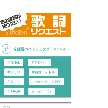
今話題のハッシュタグ
全て見る
TikTok
プロセカ
ボカロ
男性アイドル
アニメ
カナルビ・K-POP和訳
J-POP
キャラソン
あんスタ
歌い手