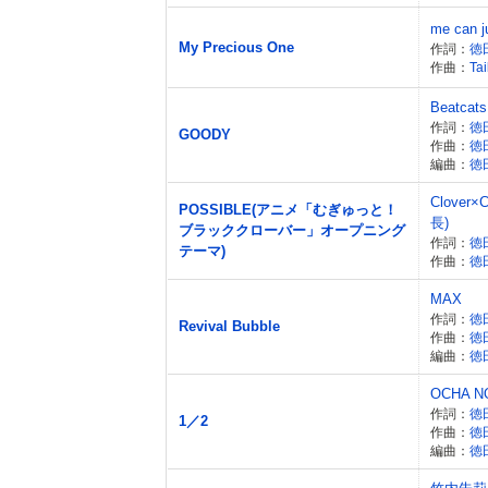
me can
My Precious One
作詞：
徳
作曲：
Ta
Beatcats
作詞：
徳
GOODY
作曲：
徳
編曲：
徳
Clover
POSSIBLE(アニメ「むぎゅっと！
長)
ブラッククローバー」オープニング
作詞：
徳
テーマ)
作曲：
徳
MAX
作詞：
徳
Revival Bubble
作曲：
徳
編曲：
徳
OCHA N
作詞：
徳
1／2
作曲：
徳
編曲：
徳