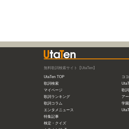
無料歌詞検索サイト【UtaTen】
UtaTen TOP
ココ
歌詞検索
Uta
マイページ
歌詞
歌詞ランキング
アー
歌詞コラム
学園
エンタメニュース
Ut
特集記事
検定・クイズ