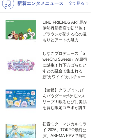
新着エンタメニュース
K-POP
バンド
全て見る
演歌・歌謡
洋楽
LINE FRIENDS ART展が
VTuber
ディズニー
伊勢丹新宿店で初開催！
ブラウンが伝える心の温
もりとアートの魅力
しなこプロデュース「S
weeChu Sweets」が原宿
に誕生！竹下☆ぱらだい
すとの融合で生まれる
新“カワイイ”カルチャー
【速報】クラブ すっぴ
んパウダー×ポケモンス
リープ！眠るたびに美肌
を育む限定コラボが誕生
初音ミク「マジカルミラ
イ 2026」TOKYO最終公
演、ABEMA PPVで自宅