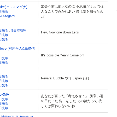
出会う前は他人なのに 不思議だよね ひょ
 juke(アルスマグナ)
んなことで惹かれあい 僕は愛を知ったん
田光希
iki Azegami
だ
田光希
,
澤田空海理
Hey, Now one down Let's
田光希
田光希
×Clover(梶原岳人&島﨑信
It's possible Yeah! Come on!
田光希
田光希
田光希
Revival Bubble やれ Japan 行け
田光希
田光希
ORMA
あなたが言った「考えさせて」 肌寒い雨
田光希
の日だった 告白をした その後だって 接
田光希
し方は変わらないのね
田光希