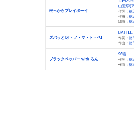
竹内朱莉
山遊季(
根っからプレイボーイ
作詞：
徳
作曲：
徳
編曲：
徳
BATTLE
ズバッと!オ・ノ・マ・ト・ペ!
作詞：
徳
作曲：
徳
96猫
ブラックペッパー with ろん
作詞：
徳
作曲：
徳