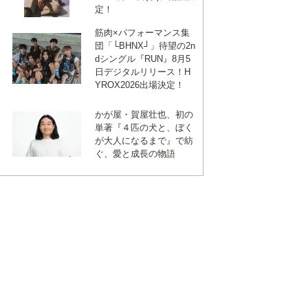
定！
筋肉×パフォーマンス集
団「└BHNX┘」待望の2n
dシングル『RUN』8月5
日デジタルリリース！H
YROX2026出場決定！
かが屋・賀屋壮也、初の
単著『４匹の犬と、ぼく
が大人になるまで』で紡
ぐ、愛と成長の物語