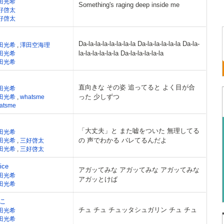
田光希
Something's raging deep inside me
好啓太
好啓太
Da-la-la-la-la-la-la-la Da-la-la-la-la-la Da-la-
田光希
,
澤田空海理
la-la-la-la-la-la Da-la-la-la-la-la
田光希
田光希
直向きな その姿 追ってると よく目が合
田光希
った 少しずつ
田光希
,
whatsme
atsme
「大丈夫」と また嘘をついた 無理してる
田光希
の 声でわかる バレてるんだよ
田光希
,
三好啓太
田光希
,
三好啓太
ice
アガッてみな アガッてみな アガッてみな
田光希
アガッとけば
田光希
こ
チュ チュ チュッタシュガリン チュ チュ
田光希
田光希