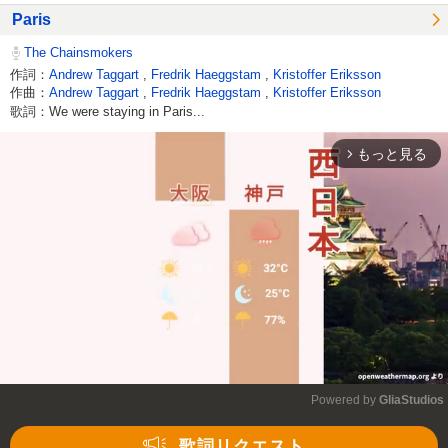
Paris
The Chainsmokers
作詞：
Andrew Taggart
,
Fredrik Haeggstam
,
Kristoffer Eriksson
作曲：
Andrew Taggart
,
Fredrik Haeggstam
,
Kristoffer Eriksson
歌詞：We were staying in Paris...
もっと見る
arrow_forward_ios
Powered by 
GliaStudios
Mute
歌詞リクエスト