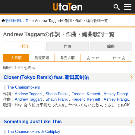
歌詞検索UtaTen
Andrew Taggartの作詞・作曲・編曲歌詞一覧
Andrew Taggartの作詞・作曲・編曲歌詞一覧
作詞
作曲
編曲
人気順
発売新順
発売古順
あ ⇒ わ
わ ⇒ あ
6曲中 1-6曲を表示
Closer (Tokyo Remix) feat. 新田真剣佑
The Chainsmokers
作詞：
Andrew Taggart
,
Shaun Frank
,
Frederic Kennett
,
Ashley Frangipane
作曲：
Andrew Taggart
,
Shaun Frank
,
Frederic Kennett
,
Ashley Frangipane
歌詞：Hey, 会う前は平気だったのに ヤバいくらいに飲んでるし でもOK
...
Something Just Like This
The Chainsmokers & Coldplay