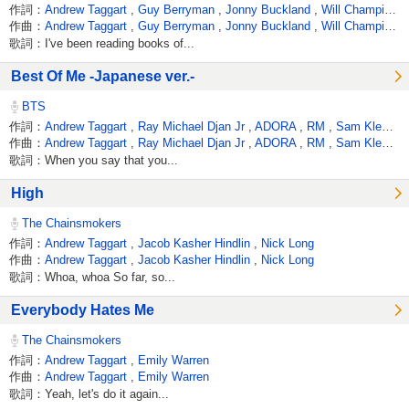
作詞：
Andrew Taggart
,
Guy Berryman
,
Jonny Buckland
,
Will Champion
,
作曲：
Andrew Taggart
,
Guy Berryman
,
Jonny Buckland
,
Will Champion
,
歌詞：I've been reading books of...
Best Of Me -Japanese ver.-
BTS
作詞：
Andrew Taggart
,
Ray Michael Djan Jr
,
ADORA
,
RM
,
Sam Klempner
作曲：
Andrew Taggart
,
Ray Michael Djan Jr
,
ADORA
,
RM
,
Sam Klempner
歌詞：When you say that you...
High
The Chainsmokers
作詞：
Andrew Taggart
,
Jacob Kasher Hindlin
,
Nick Long
作曲：
Andrew Taggart
,
Jacob Kasher Hindlin
,
Nick Long
歌詞：Whoa, whoa So far, so...
Everybody Hates Me
The Chainsmokers
作詞：
Andrew Taggart
,
Emily Warren
作曲：
Andrew Taggart
,
Emily Warren
歌詞：Yeah, let's do it again...