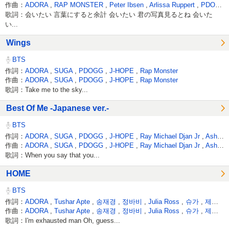
作曲：
ADORA
,
RAP MONSTER
,
Peter Ibsen
,
Arlissa Ruppert
,
PDOGG
歌詞：会いたい 言葉にすると余計 会いたい 君の写真見るとね 会いた
い...
Wings
BTS
作詞：
ADORA
,
SUGA
,
PDOGG
,
J-HOPE
,
Rap Monster
作曲：
ADORA
,
SUGA
,
PDOGG
,
J-HOPE
,
Rap Monster
歌詞：Take me to the sky...
Best Of Me -Japanese ver.-
BTS
作詞：
ADORA
,
SUGA
,
PDOGG
,
J-HOPE
,
Ray Michael Djan Jr
,
Ashton Foster
作曲：
ADORA
,
SUGA
,
PDOGG
,
J-HOPE
,
Ray Michael Djan Jr
,
Ashton Foster
歌詞：When you say that you...
HOME
BTS
作詞：
ADORA
,
Tushar Apte
,
송재경
,
정바비
,
Julia Ross
,
슈가
,
제이홉
作曲：
ADORA
,
Tushar Apte
,
송재경
,
정바비
,
Julia Ross
,
슈가
,
제이홉
歌詞：I'm exhausted man Oh, guess...