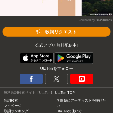
Powered by 
GliaStudios
Mute
歌詞リクエスト
公式アプリ 無料配信中!
UtaTenをフォロー
無料歌詞検索サイト【UtaTen】
UtaTen TOP
歌詞検索
学園祭にアーティストを呼びた
マイページ
い
歌詞ランキング
UtaTenの使い方