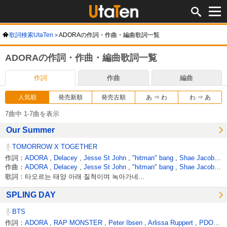
歌詞検索UtaTen
ADORAの作詞・作曲・編曲歌詞一覧
ADORAの作詞・作曲・編曲歌詞一覧
作詞
作曲
編曲
人気順
発売新順
発売古順
あ ⇒ わ
わ ⇒ あ
7曲中 1-7曲を表示
Our Summer
TOMORROW X TOGETHER
作詞：
ADORA
,
Delacey
,
Jesse St John
,
"hitman" bang
,
Shae Jacobs
,
T
作曲：
ADORA
,
Delacey
,
Jesse St John
,
"hitman" bang
,
Shae Jacobs
,
T
歌詞：타오르는 태양 아래 질척이며 녹아가네...
SPLING DAY
BTS
作詞：
ADORA
,
RAP MONSTER
,
Peter Ibsen
,
Arlissa Ruppert
,
PDOGG