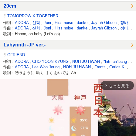
20cm
TOMORROW X TOGETHER
作詞：
ADORA
,
신혁
,
Joni
,
Hiss noise
,
danke
,
Jayrah Gibson
,
정바비
,
作曲：
ADORA
,
신혁
,
Joni
,
Hiss noise
,
danke
,
Jayrah Gibson
,
정바비
,
歌詞：Hoooo, oh baby (Let's go)...
Labyrinth -JP ver.-
GFRIEND
作詞：
ADORA
,
CHO YOON KYUNG
,
NOH JU HWAN
,
"hitman"bang
,
Ca
作曲：
ADORA
,
Lee Won Joung
,
NOH JU HWAN
,
Frants
,
Carlos K.
,
Sop
歌詞：誘うように 囁く 甘く おいでよ Ah...
もっと見る
arrow_forward_ios