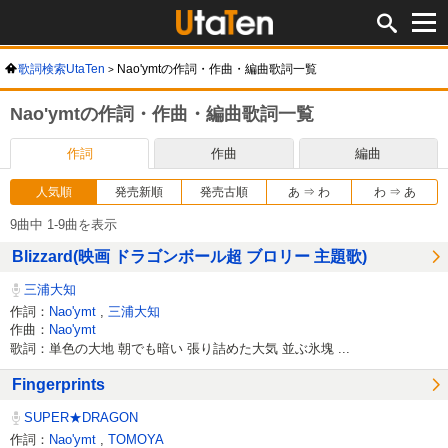
歌詞検索UtaTen
Nao'ymtの作詞・作曲・編曲歌詞一覧
Nao'ymtの作詞・作曲・編曲歌詞一覧
作詞
作曲
編曲
人気順
発売新順
発売古順
あ ⇒ わ
わ ⇒ あ
9曲中 1-9曲を表示
Blizzard(映画 ドラゴンボール超 ブロリー 主題歌)
三浦大知
作詞：
Nao'ymt
,
三浦大知
作曲：
Nao'ymt
歌詞：単色の大地 朝でも暗い 張り詰めた大気 並ぶ氷塊 ...
Fingerprints
SUPER★DRAGON
作詞：
Nao'ymt
,
TOMOYA