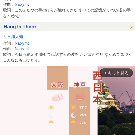
作曲：
Nao'ymt
歌詞：このふたつの手のひらが触れてきた すべての記憶が いつか君の手
を つかむ ...
Hang In There
三浦大知
作詞：
Nao'ymt
作曲：
Nao'ymt
歌詞：今日も絶えず 寄せては返す人の波を ただぼんやり ながめて気づく
こんなにも...ひとり...
もっと見る
arrow_forward_ios