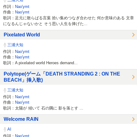
作詞：
Nao'ymt
作曲：
Nao'ymt
歌詞：足元に散らばる言葉 拾い集めつなぎ合わせた 何か意味のある 文章
になるんじゃないかと そう思い人生を捧げた...
Pixelated World
三浦大知
作詞：
Nao'ymt
作曲：
Nao'ymt
歌詞：A pixelated world Heroes demand...
Polytope(ゲーム「DEATH STRANDING 2 : ON THE
BEACH」挿入歌)
三浦大知
作詞：
Nao'ymt
作曲：
Nao'ymt
歌詞：太陽が 傾いて 石の隅に 影を落とす ...
Welcome RAIN
AI
作詞：
Nao'ymt