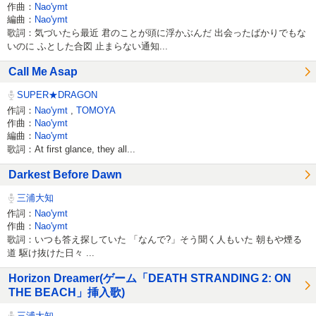
作曲：
Nao'ymt
編曲：
Nao'ymt
歌詞：気づいたら最近 君のことが頭に浮かぶんだ 出会ったばかりでもな
いのに ふとした合図 止まらない通知...
Call Me Asap
SUPER★DRAGON
作詞：
Nao'ymt
,
TOMOYA
作曲：
Nao'ymt
編曲：
Nao'ymt
歌詞：At first glance, they all...
Darkest Before Dawn
三浦大知
作詞：
Nao'ymt
作曲：
Nao'ymt
歌詞：いつも答え探していた 「なんで?」そう聞く人もいた 朝もや煙る
道 駆け抜けた日々 ...
Horizon Dreamer(ゲーム「DEATH STRANDING 2: ON
THE BEACH」挿入歌)
三浦大知