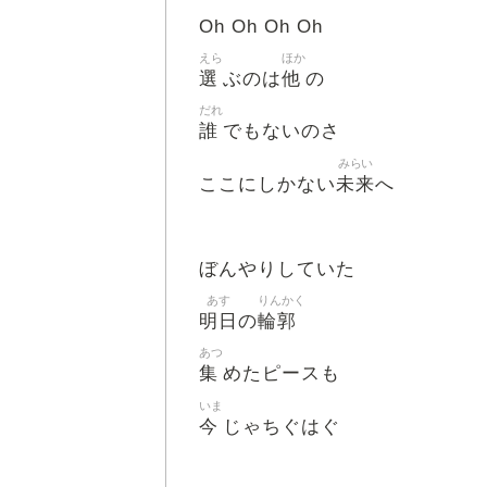
Oh Oh Oh Oh
えら
ほか
選
他
ぶのは
の
だれ
誰
でもないのさ
みらい
未来
ここにしかない
へ
ぼんやりしていた
あす
りんかく
明日
輪郭
の
あつ
集
めたピースも
いま
今
じゃちぐはぐ