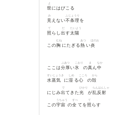
よ
世
にはびこる
み
ふじょうり
見
不条理
えない
を
て
だ
たいよう
照
出
太陽
らし
す
むね
あつ
ほのお
胸
熱
炎
この
にたぎる
い
ぶあつ
こおり
ま
なか
分厚
氷
真
中
ここは
い
の
ん
すいじょうき
しめ
こころ
から
水蒸気
湿
心
殻
に
る
の
で
ひかり
らんはんしゃ
出
光
乱反射
にじみ
てきた
が
うちゅう
すべ
て
宇宙
全
照
この
の
てを
らす