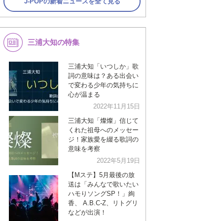
J-POPの新着ニュースを全て見る
三浦大知の特集
三浦大知「いつしか」歌
詞の意味は？ある出会い
で変わる少年の気持ちに
心が温まる
2022年11月15日
三浦大知「燦燦」信じて
くれた祖母へのメッセー
ジ！家族愛を綴る歌詞の
意味を考察
2022年5月19日
【Mステ】5月最後の放
送は「みんなで歌いたい
ハモりソングSP！」絢
香、 A.B.C-Z、リトグリ
などが出演！