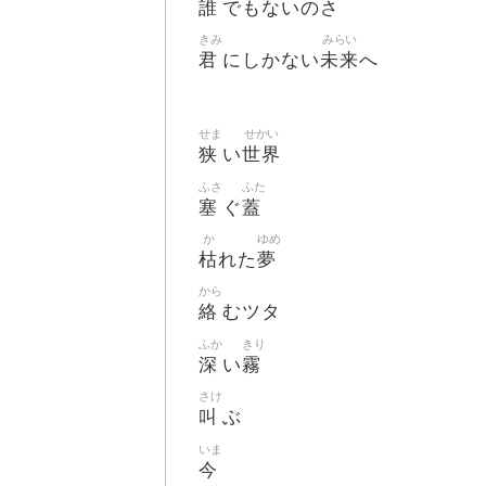
誰
でもないのさ
きみ
みらい
君
未来
にしかない
へ
せま
せかい
狭
世界
い
ふさ
ふた
塞
蓋
ぐ
か
ゆめ
枯
夢
れた
から
絡
むツタ
ふか
きり
深
霧
い
さけ
叫
ぶ
いま
今