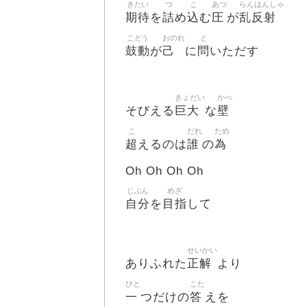
きたい
つ
こ
あつ
らんはんしゃ
期待
詰
込
圧
乱反射
を
め
む
が
こどう
おのれ
と
鼓動
己
問
が
に
いただす
きょだい
かべ
巨大
壁
そびえる
な
こ
だれ
ため
超
誰
為
えるのは
の
Oh Oh Oh Oh
じぶん
めざ
自分
目指
を
して
せいかい
正解
ありふれた
より
ひと
こた
一
答
つだけの
えを