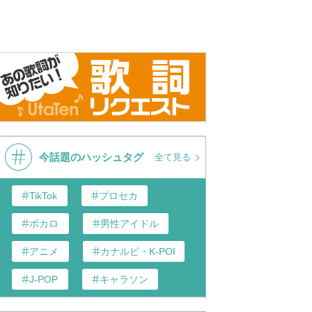
ラゴンボール超 ブロリ
三浦大知(Daichi Miura) / Blizzard
三浦大知 (Dai
「Blizzard」映画版ミ
from DAICHI MIURA LIVE
Blizza
ックビデオ
TOUR ONE END in 大阪城ホー
超 ブロリ
ル
今話題のハッシュタグ
全て見る
TikTok
プロセカ
ボカロ
男性アイドル
アニメ
カナルビ・K-POP和訳
J-POP
キャラソン
あんスタ
歌い手