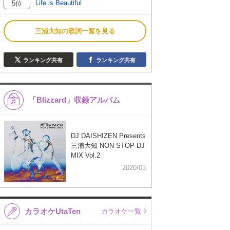
Life is Beautiful
5位
三浦大知の歌詞一覧を見る
ランキング共有
ランキング共有
「Blizzard」収録アルバム
DJ DAISHIZEN Presents
三浦大知 NON STOP DJ
MIX Vol.2
2020/03
カラオケUtaTen
カラオケ一覧