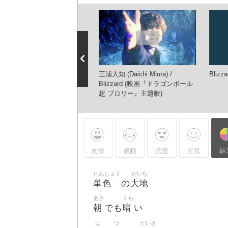
知(Daichi Miura) / Blizzard
三浦大知 (Daichi Miura) /
Blizza
m DAICHI MIURA LIVE
Blizzard (映画『ドラゴンボール
UR ONE END in 大阪城ホー
超 ブロリー』主題歌)
結
友情
感動
恋愛
元気
たんしょく
だいち
単色
大地
の
あさ
くら
朝
暗
でも
い
は
つ
たいき