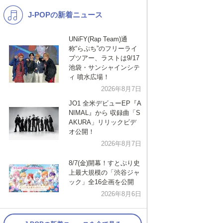
J-POPの新着ニュース
K-POP
演歌・歌謡
バンド
洋楽
UNiFY(Rap Team)通
称“らぷち”のフリーライ
VTuber
ディズニー
ブツアー、ラストは9/17
池袋・サンシャインシテ
ィ 噴水広場！
2026年8月7日
JO1 全米デビューEP『A
NIMAL』から 収録曲「S
AKURA」リリックビデ
オ公開！
2026年8月7日
8/7(金)開幕！すとぷり史
上最大規模の「渋谷ジャ
ック」全16企画を公開
2026年8月6日