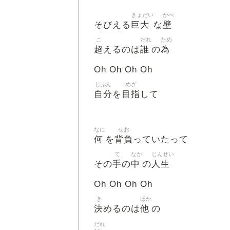
きょだい
かべ
巨大
壁
そびえる
な
こ
だれ
ため
超
誰
為
えるのは
の
Oh Oh Oh Oh
じぶん
めざ
自分
目指
を
して
なに
せお
何
背負
を
っていたって
て
なか
じんせい
手
中
人生
その
の
の
Oh Oh Oh Oh
き
ほか
決
他
めるのは
の
だれ