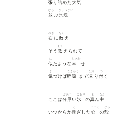
張
詰
大気
り
めた
なら
ひょうかい
並
氷塊
ぶ
みぎ
なら
右
倣
に
え
おし
教
そう
えられて
に
しあわ
似
幸
たような
せ
き
こきゅう
こお
つ
気
呼吸
凍
付
づけば
まで
り
く
ぶあつ
こおり
ま
なか
分厚
氷
真
中
ここは
い
の
ん
と
こころ
から
閉
心
殻
いつからか
ざした
の