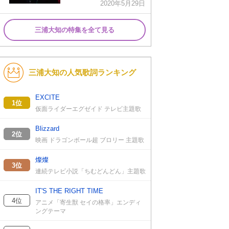
2020年5月29日
三浦大知の特集を全て見る
三浦大知の人気歌詞ランキング
EXCITE
1位
仮面ライダーエグゼイド テレビ主題歌
Blizzard
2位
映画 ドラゴンボール超 ブロリー 主題歌
燦燦
3位
連続テレビ小説「ちむどんどん」主題歌
IT'S THE RIGHT TIME
4位
アニメ「寄生獣 セイの格率」エンディ
ングテーマ