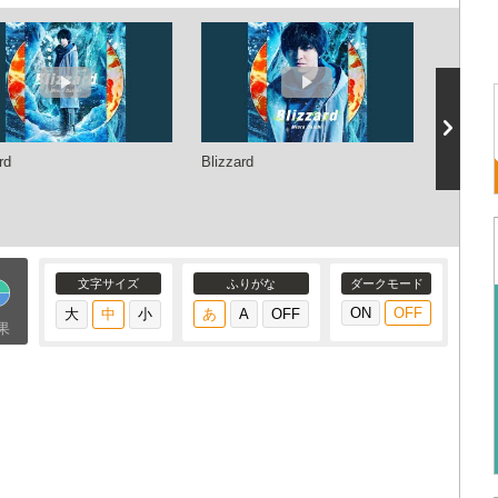
rd
Blizzard
映画『ド
ー』主題歌
ュージ
文字サイズ
ふりがな
ダークモード
果