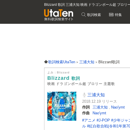
Blizzard 歌詞 三浦大知 映画 ドラゴンボール超 ブロ
歌詞検索
特集
歌詞検索UtaTen
三浦大知
Blizzard歌詞
よみ：Blizzard
Blizzard
歌詞
映画 ドラゴンボール超 ブロリー 主題歌
三浦大知
2018.12.19 リリース
作詞
三浦大知
,
Nao'ymt
作曲
Nao'ymt
#アニメ
#J-POP
#少年ジャ
ル
#紅白歌合戦(令和1年第70