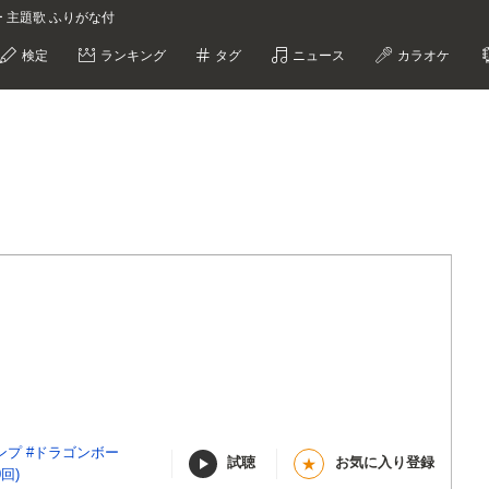
リー 主題歌 ふりがな付
検定
ランキング
タグ
ニュース
カラオケ
ンプ
#ドラゴンボー
試聴
お気に入り登録
★
回)