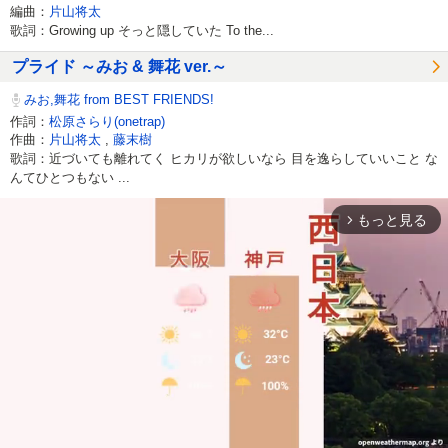
編曲：
片山将太
歌詞：Growing up そっと隠していた To the...
プライド ～みお & 舞花 ver.～
みお,舞花 from BEST FRIENDS!
作詞：
松原さらり(onetrap)
作曲：
片山将太
,
藤末樹
歌詞：近づいても離れてく ヒカリが欲しいなら 目を逸らしていいこと な
んてひとつもない ...
もっと見る
arrow_forward_ios