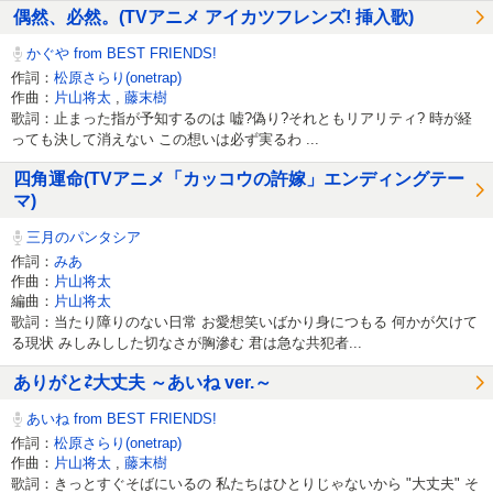
偶然、必然。(TVアニメ アイカツフレンズ! 挿入歌)
かぐや from BEST FRIENDS!
作詞：
松原さらり(onetrap)
作曲：
片山将太
,
藤末樹
歌詞：止まった指が予知するのは 嘘?偽り?それともリアリティ? 時が経
っても決して消えない この想いは必ず実るわ ...
四角運命(TVアニメ「カッコウの許嫁」エンディングテー
マ)
三月のパンタシア
作詞：
みあ
作曲：
片山将太
編曲：
片山将太
歌詞：当たり障りのない日常 お愛想笑いばかり身につもる 何かが欠けて
る現状 みしみしした切なさが胸滲む 君は急な共犯者...
ありがと⇄大丈夫 ～あいね ver.～
あいね from BEST FRIENDS!
作詞：
松原さらり(onetrap)
作曲：
片山将太
,
藤末樹
歌詞：きっとすぐそばにいるの 私たちはひとりじゃないから "大丈夫" そ