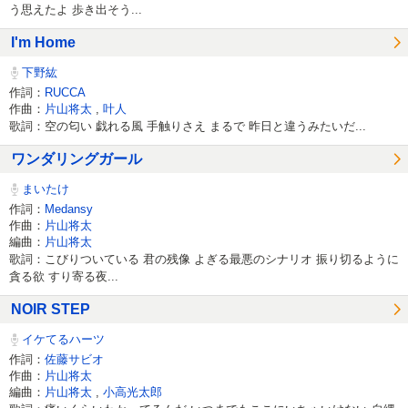
う思えたよ 歩き出そう...
I'm Home
下野紘
作詞：
RUCCA
作曲：
片山将太
,
叶人
歌詞：空の匂い 戯れる風 手触りさえ まるで 昨日と違うみたいだ...
ワンダリングガール
まいたけ
作詞：
Medansy
作曲：
片山将太
編曲：
片山将太
歌詞：こびりついている 君の残像 よぎる最悪のシナリオ 振り切るように
貪る欲 すり寄る夜...
NOIR STEP
イケてるハーツ
作詞：
佐藤サビオ
作曲：
片山将太
編曲：
片山将太
,
小高光太郎