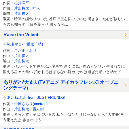
作詞：
松井洋平
作曲：
片山将太
,
叶人
編曲：
片山将太
歌詞：暗闇の纏わりついた 谷底で空を仰いでいた 渇ききった心が欲しい
ものも知らず... 目を凝らせ 微かな光...
Raise the Velvet
礼瀬マヨイ(重松千晴)
作詞：
こだまさおり
作曲：
片山将太
編曲：
片山将太
歌詞：ベルベットで隔たれた場所で 遠くに見た煌めくソワレ 生まれては
消える星々の集い 招かれるはずもない舞台 それは過ぎた願いと納めて...
ありがと⇄大丈夫(TVアニメ アイカツフレンズ! オープニ
ングテーマ)
あいね,みお from BEST FRIENDS!
作詞：
松原さらり(onetrap)
作曲：
片山将太
,
藤末樹
歌詞：きっとすぐそばにいるの 私たちはひとりじゃないから "大丈夫"そ
う思えたよ 歩き出そう ...