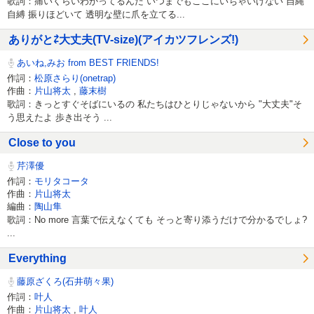
歌詞：痛いくらいわかってるんだ いつまでもここにいちゃいけない 自縄
自縛 振りほどいて 透明な壁に爪を立てる...
ありがと⇄大丈夫(TV-size)(アイカツフレンズ!)
あいね,みお from BEST FRIENDS!
作詞：
松原さらり(onetrap)
作曲：
片山将太
,
藤末樹
歌詞：きっとすぐそばにいるの 私たちはひとりじゃないから "大丈夫"そ
う思えたよ 歩き出そう ...
Close to you
芹澤優
作詞：
モリタコータ
作曲：
片山将太
編曲：
陶山隼
歌詞：No more 言葉で伝えなくても そっと寄り添うだけで分かるでしょ?
...
Everything
藤原ざくろ(石井萌々果)
作詞：
叶人
作曲：
片山将太
,
叶人