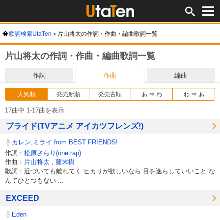
歌詞検索UtaTen
片山将太の作詞・作曲・編曲歌詞一覧
片山将太の作詞・作曲・編曲歌詞一覧
作詞
作曲
編曲
人気順
発売新順
発売古順
あ ⇒ わ
わ ⇒ あ
17曲中 1-17曲を表示
プライド(TVアニメ アイカツフレンズ!)
カレン,ミライ from BEST FRIENDS!
作詞：
松原さらり(onetrap)
作曲：
片山将太
,
藤末樹
歌詞：近づいても離れてく ヒカリが欲しいなら 目を逸らしていいこと な
んてひとつもない ...
EXCEED
Eden