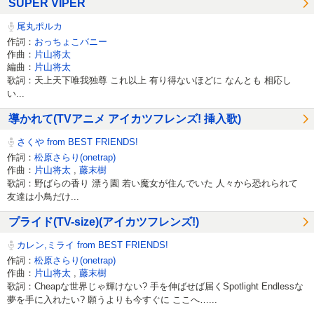
SUPER VIPER
尾丸ポルカ
作詞：
おっちょこバニー
作曲：
片山将太
編曲：
片山将太
歌詞：天上天下唯我独尊 これ以上 有り得ないほどに なんとも 相応し
い...
導かれて(TVアニメ アイカツフレンズ! 挿入歌)
さくや from BEST FRIENDS!
作詞：
松原さらり(onetrap)
作曲：
片山将太
,
藤末樹
歌詞：野ばらの香り 漂う園 若い魔女が住んでいた 人々から恐れられて
友達は小鳥だけ...
プライド(TV-size)(アイカツフレンズ!)
カレン,ミライ from BEST FRIENDS!
作詞：
松原さらり(onetrap)
作曲：
片山将太
,
藤末樹
歌詞：Cheapな世界じゃ輝けない? 手を伸ばせば届くSpotlight Endlessな
夢を手に入れたい? 願うよりも今すぐに ここへ…...