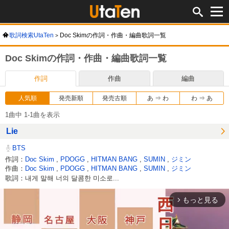
歌詞検索UtaTen
Doc Skimの作詞・作曲・編曲歌詞一覧
Doc Skimの作詞・作曲・編曲歌詞一覧
作詞
作曲
編曲
人気順
発売新順
発売古順
あ ⇒ わ
わ ⇒ あ
1曲中 1-1曲を表示
Lie
BTS
作詞：
Doc Skim
,
PDOGG
,
HITMAN BANG
,
SUMIN
,
ジミン
作曲：
Doc Skim
,
PDOGG
,
HITMAN BANG
,
SUMIN
,
ジミン
歌詞：내게 말해 너의 달콤한 미소로...
もっと見る
arrow_forward_ios