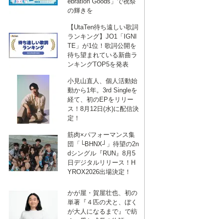
ebration Goods」で祝祭
の輝きを
【UtaTen待ち遠しい歌詞
ランキング】JO1「IGNI
TE」が1位！歌詞公開を
待ち望まれている新曲ラ
ンキングTOP5を発表
小見山直人、個人活動始
動から1年。3rd Singleを
経て、初のEPをリリー
ス！8月12日(水)に配信決
定！
筋肉×パフォーマンス集
団「└BHNX┘」待望の2n
dシングル『RUN』8月5
日デジタルリリース！H
YROX2026出場決定！
かが屋・賀屋壮也、初の
単著『４匹の犬と、ぼく
が大人になるまで』で紡