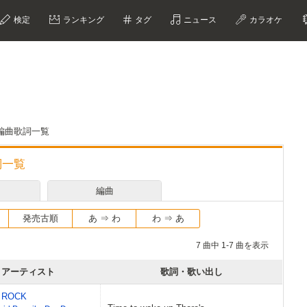
検定
ランキング
タグ
ニュース
カラオケ
曲・編曲歌詞一覧
詞一覧
編曲
発売古順
あ ⇒ わ
わ ⇒ あ
7 曲中 1-7 曲を表示
アーティスト
歌詞・歌い出し
 ROCK