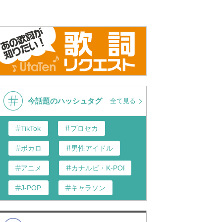
Taka
,
CHICO CARLITO
,
Jamil Kazmi
,
Tomoya
,
Ryota
,
Toru
Taka
,
CHICO CARLITO
,
Jamil Kazmi
,
Tomoya
,
Ryota
,
Toru
今話題のハッシュタグ
全て見る
TikTok
プロセカ
ボカロ
男性アイドル
アニメ
カナルビ・K-POP和訳
J-POP
キャラソン
あんスタ
歌い手