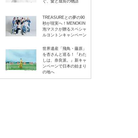
ぐ、愛と成長の物語
TREASUREとの夢の90
秒が現実へ！MENOKIN
泡マスクが贈るスペシャ
ルヨントンキャンペーン
世界遺産「飛鳥・藤原」
を杏さんと巡る！『わた
しは、奈良派。』新キャ
ンペーンで日本の始まり
の地へ