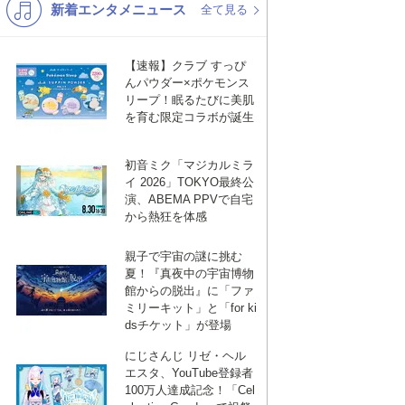
新着エンタメニュース
K-POP
演歌・歌謡
全て見る
バンド
洋楽
【速報】クラブ すっぴ
VTuber
ディズニー
んパウダー×ポケモンス
リープ！眠るたびに美肌
を育む限定コラボが誕生
初音ミク「マジカルミラ
イ 2026」TOKYO最終公
演、ABEMA PPVで自宅
から熱狂を体感
親子で宇宙の謎に挑む
夏！『真夜中の宇宙博物
館からの脱出』に「ファ
ミリーキット」と「for ki
dsチケット」が登場
にじさんじ リゼ・ヘル
エスタ、YouTube登録者
100万人達成記念！「Cel