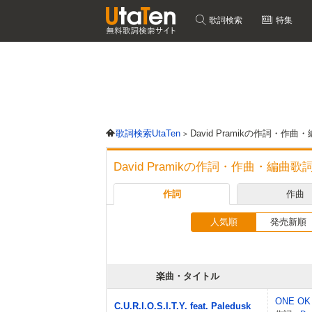
歌詞検索
特集
歌詞検索UtaTen
David Pramikの作詞・作
David Pramikの作詞・作曲・編曲歌
作詞
作曲
人気順
発売新順
楽曲・タイトル
ONE OK
C.U.R.I.O.S.I.T.Y. feat. Paledusk