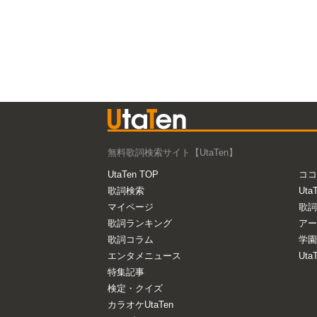
無料歌詞検索サイト【UtaTen】
UtaTen TOP
ココ
歌詞検索
Uta
マイページ
歌詞
歌詞ランキング
アー
歌詞コラム
学園
エンタメニュース
Ut
特集記事
検定・クイズ
カラオケUtaTen