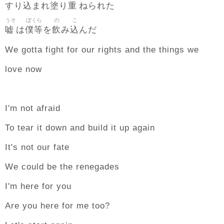
込
塗
重
すり
まれ
り
ねられた
うそ
ぼくら
の
こ
嘘
僕等
飲
込
は
を
み
んだ
We gotta fight for our rights and the things we
love now
I'm not afraid
To tear it down and build it up again
It's not our fate
We could be the renegades
I'm here for you
Are you here for me too?