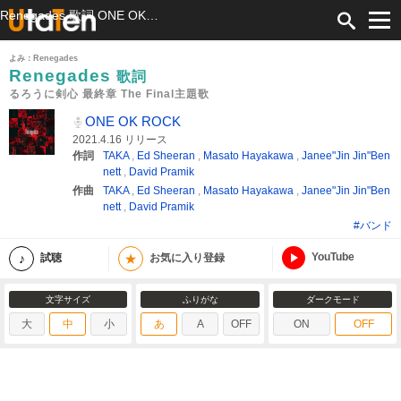
Renegades 歌詞 ONE OK ROCK るろうに剣心 最終章 The Final主題歌 ふりがな付
よみ：Renegades
Renegades
歌詞
るろうに剣心 最終章 The Final主題歌
ONE OK ROCK
2021.4.16 リリース
作詞
TAKA
,
Ed Sheeran
,
Masato Hayakawa
,
Janee"Jin Jin"Ben
nett
,
David Pramik
作曲
TAKA
,
Ed Sheeran
,
Masato Hayakawa
,
Janee"Jin Jin"Ben
nett
,
David Pramik
#バンド
YouTube
★
試聴
お気に入り登録
文字サイズ
ふりがな
ダークモード
大
中
小
あ
A
OFF
ON
OFF