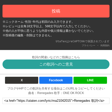
投稿
※ニックネーム･性別･年代は初回のみ入力できます。
※レビューは全角10文字以上、500文字以内で入力してください。
※他の人が不快に思うような内容や個人情報は書かないでください。
※投稿後の編集・削除はできません。
UtaTenはreCAPTCHAで保護されています
-
プライバシー
利用契約
歌詞の間違いなどのご指摘はこちら
この歌詞へのご意見
X
Facebook
LINE
ブログやHPでこの歌詞を共有する場合はこのURLをコピーしてください
曲名：Renegades 歌手：ONE OK ROCK