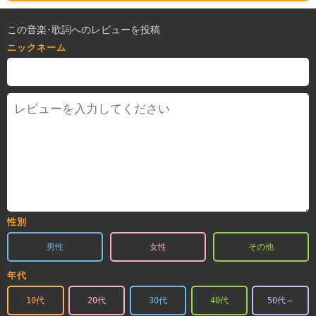
この音楽･歌詞へのレビューを投稿
ニックネーム
性別
男性
女性
その他
年代
10代
20代
30代
40代
50代～