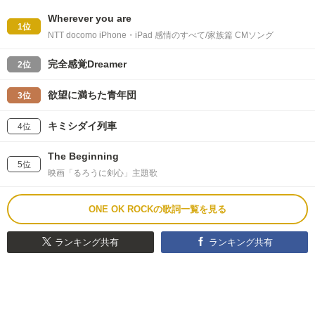
Wherever you are
1位
NTT docomo iPhone・iPad 感情のすべて/家族篇 CMソング
完全感覚Dreamer
2位
欲望に満ちた青年団
3位
キミシダイ列車
4位
The Beginning
5位
映画「るろうに剣心」主題歌
ONE OK ROCKの歌詞一覧を見る
ランキング共有
ランキング共有