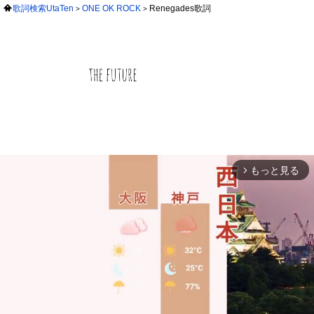
歌詞検索UtaTen
ONE OK ROCK
Renegades歌詞
もっと見る
arrow_forward_ios