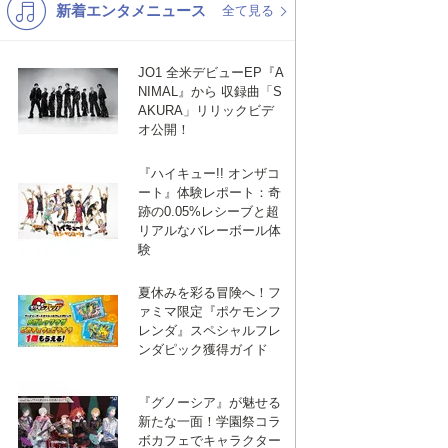
新着エンタメニュース
K-POP
バンド
全て見る
演歌・歌謡
洋楽
JO1 全米デビューEP『A
VTuber
ディズニー
NIMAL』から 収録曲「S
AKURA」リリックビデ
オ公開！
『ハイキュー!! オンザコ
ート』体験レポート：奇
跡の0.05%レシーブと超
リアルなバレーボール体
験
夏休みを彩る冒険へ！フ
ァミマ限定『ポケモンフ
レンダ』スペシャルフレ
ンダピック獲得ガイド
『グノーシア』が魅せる
新たな一面！学園祭コラ
ボカフェでキャラクター