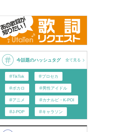
今話題のハッシュタグ
全て見る
TikTok
プロセカ
ボカロ
男性アイドル
アニメ
カナルビ・K-POP和訳
J-POP
キャラソン
あんスタ
歌い手