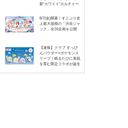
新“カワイイ”カルチャー
8/7(金)開幕！すとぷり史
上最大規模の「渋谷ジャ
ック」全16企画を公開
【速報】クラブ すっぴ
んパウダー×ポケモンス
リープ！眠るたびに美肌
を育む限定コラボが誕生