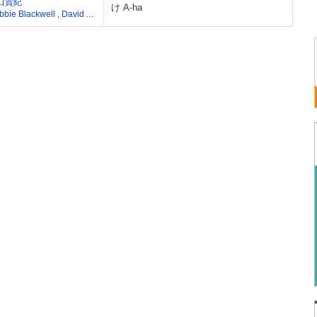
口貴紀
け A-ha
bbie Blackwell
,
David Anthony Eames