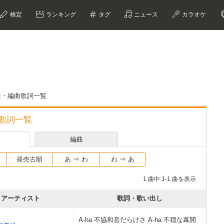
検定
ランキング
タグ
ニュース
カラオケ
詞・作曲・編曲歌詞一覧
編曲歌詞一覧
編曲
発売古順
あ ⇒ わ
わ ⇒ あ
1 曲中 1-1 曲を表示
アーティスト
歌詞・歌い出し
A-ha 不協和音だらけさ A-ha 不穏な幕開