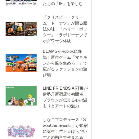
たちの「IF」を楽しむ
「クリスピー・クリー
ム・ドーナツ」が贈る魔
法の味！「ハリー・ポッ
ター」コラボドーナツで
ホグワーツ体験
BEAMSがRobloxに降
臨！新作ゲーム「マネキ
ンから服を集めろ！」で
広がるファッションの遊
び場
LINE FRIENDS ART展が
伊勢丹新宿店で初開催！
ブラウンが伝える心の温
もりとアートの魅力
しなこプロデュース「S
weeChu Sweets」が原宿
に誕生！竹下☆ぱらだい
すとの融合で生まれる