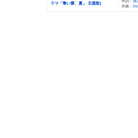
作詞：
溝
ラマ「奪い愛、夏」 主題歌)
作曲：
De