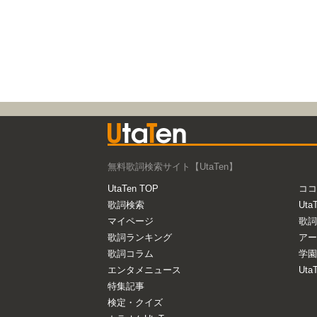
無料歌詞検索サイト【UtaTen】
UtaTen TOP
ココ
歌詞検索
Uta
マイページ
歌詞
歌詞ランキング
アー
歌詞コラム
学園
エンタメニュース
Ut
特集記事
検定・クイズ