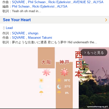
作曲：
SQVARE
,
Phil Schwan
,
Ricki Ejderkvist
,
AVENUE 52
,
ALYSA
編曲：
Phil Schwan
,
Ricki Ejderkvist
,
ALYSA
歌詞：Yeah oh oh mad in...
See Your Heart
Lead
作詞：
SQVARE
,
shungo.
作曲：
SQVARE
,
Masanori Takumi
歌詞：夢のような出逢いに遭遇 君にもう夢中 Hid underneath the...
もっと見る
arrow_forward_ios