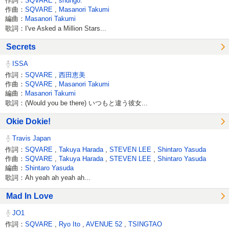
作詞：
SQVARE
,
shungo.
作曲：
SQVARE
,
Masanori Takumi
編曲：
Masanori Takumi
歌詞：I've Asked a Million Stars...
Secrets
ISSA
作詞：
SQVARE
,
西田恵美
作曲：
SQVARE
,
Masanori Takumi
編曲：
Masanori Takumi
歌詞：(Would you be there) いつもと違う彼女...
Okie Dokie!
Travis Japan
作詞：
SQVARE
,
Takuya Harada
,
STEVEN LEE
,
Shintaro Yasuda
作曲：
SQVARE
,
Takuya Harada
,
STEVEN LEE
,
Shintaro Yasuda
編曲：
Shintaro Yasuda
歌詞：Ah yeah ah yeah ah...
Mad In Love
JO1
作詞：
SQVARE
,
Ryo Ito
,
AVENUE 52
,
TSINGTAO