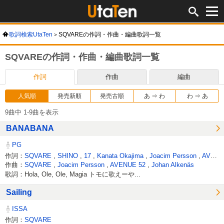
歌詞検索UtaTen
SQVAREの作詞・作曲・編曲歌詞一覧
SQVAREの作詞・作曲・編曲歌詞一覧
作詞
作曲
編曲
人気順
発売新順
発売古順
あ ⇒ わ
わ ⇒ あ
9曲中 1-9曲を表示
BANABANA
PG
作詞：
SQVARE
,
SHINO
,
17
,
Kanata Okajima
,
Joacim Persson
,
AVENUE 52
作曲：
SQVARE
,
Joacim Persson
,
AVENUE 52
,
Johan Alkenäs
歌詞：Hola, Ole, Ole, Magia トモに歌えーや...
Sailing
ISSA
作詞：
SQVARE