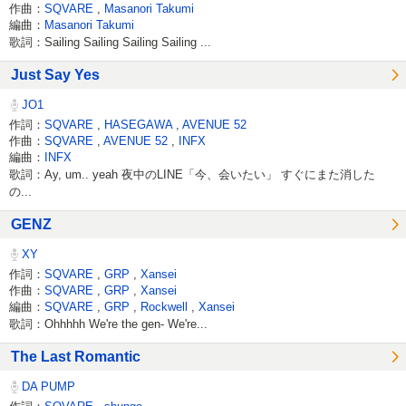
作曲：
SQVARE
,
Masanori Takumi
編曲：
Masanori Takumi
歌詞：Sailing Sailing Sailing Sailing ...
Just Say Yes
JO1
作詞：
SQVARE
,
HASEGAWA
,
AVENUE 52
作曲：
SQVARE
,
AVENUE 52
,
INFX
編曲：
INFX
歌詞：Ay, um.. yeah 夜中のLINE「今、会いたい」 すぐにまた消した
の...
GENZ
XY
作詞：
SQVARE
,
GRP
,
Xansei
作曲：
SQVARE
,
GRP
,
Xansei
編曲：
SQVARE
,
GRP
,
Rockwell
,
Xansei
歌詞：Ohhhhh We're the gen- We're...
The Last Romantic
DA PUMP