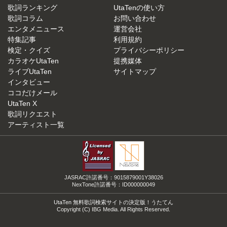
歌詞ランキング
UtaTenの使い方
歌詞コラム
お問い合わせ
エンタメニュース
運営会社
特集記事
利用規約
検定・クイズ
プライバシーポリシー
カラオケUtaTen
提携媒体
ライブUtaTen
サイトマップ
インタビュー
ココだけメール
UtaTen X
歌詞リクエスト
アーティスト一覧
JASRAC許諾番号：9015879001Y38026
NexTone許諾番号：ID000000049
UtaTen 無料歌詞検索サイトの決定版！うたてん
Copyright (C) IBG Media. All Rights Reserved.