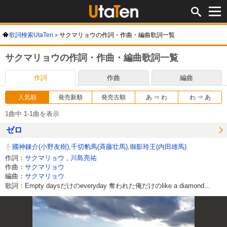
歌詞検索UtaTen
サクマリョウの作詞・作曲・編曲歌詞一覧
サクマリョウの作詞・作曲・編曲歌詞一覧
作詞
作曲
編曲
人気順
発売新順
発売古順
あ ⇒ わ
わ ⇒ あ
1曲中 1-1曲を表示
ゼロ
國神錬介(小野友樹),千切豹馬(斉藤壮馬),御影玲王(内田雄馬)
作詞：
サクマリョウ
,
川島亮祐
作曲：
サクマリョウ
編曲：
サクマリョウ
歌詞：Empty daysだけのeveryday 奪われた俺だけのlike a diamond...