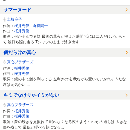
サマーヌード
土岐麻子
作詞：
桜井秀俊
,
倉持陽一
作曲：
桜井秀俊
歌詞：何か企んでる顔 最後の花火が消えた瞬間 浜には二人だけだからっ
て 波打ち際に走る Tシャツのままで泳ぎ出す...
傷だらけの真心
真心ブラザーズ
作詞：
桜井秀俊
作曲：
桜井秀俊
歌詞：鏡の中で髭を剃ってる 左利きの俺 我ながら置いていかれそうだな
君は元気かい ...
キミでなけりゃイミがない
真心ブラザーズ
作詞：
桜井秀俊
作曲：
桜井秀俊
歌詞：夢の続きを見損ねて 眠れなくなる夜のよう いつかの過ちは 大きな
傷を残して 最低と呼べる朝になる...