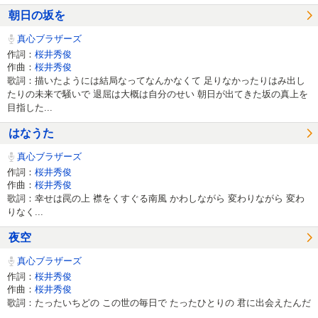
朝日の坂を
真心ブラザーズ
作詞：
桜井秀俊
作曲：
桜井秀俊
歌詞：描いたようには結局なってなんかなくて 足りなかったりはみ出し
たりの未来で騒いで 退屈は大概は自分のせい 朝日が出てきた坂の真上を
目指した...
はなうた
真心ブラザーズ
作詞：
桜井秀俊
作曲：
桜井秀俊
歌詞：幸せは罠の上 襟をくすぐる南風 かわしながら 変わりながら 変わ
りなく...
夜空
真心ブラザーズ
作詞：
桜井秀俊
作曲：
桜井秀俊
歌詞：たったいちどの この世の毎日で たったひとりの 君に出会えたんだ
...