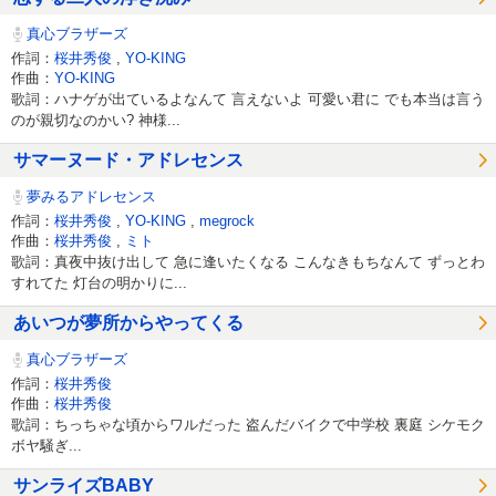
真心ブラザーズ
作詞：
桜井秀俊
,
YO-KING
作曲：
YO-KING
歌詞：ハナゲが出ているよなんて 言えないよ 可愛い君に でも本当は言う
のが親切なのかい? 神様...
サマーヌード・アドレセンス
夢みるアドレセンス
作詞：
桜井秀俊
,
YO-KING
,
megrock
作曲：
桜井秀俊
,
ミト
歌詞：真夜中抜け出して 急に逢いたくなる こんなきもちなんて ずっとわ
すれてた 灯台の明かりに...
あいつが夢所からやってくる
真心ブラザーズ
作詞：
桜井秀俊
作曲：
桜井秀俊
歌詞：ちっちゃな頃からワルだった 盗んだバイクで中学校 裏庭 シケモク
ボヤ騒ぎ...
サンライズBABY