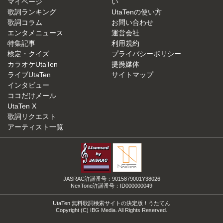
マイページ
い
歌詞ランキング
UtaTenの使い方
歌詞コラム
お問い合わせ
エンタメニュース
運営会社
特集記事
利用規約
検定・クイズ
プライバシーポリシー
カラオケUtaTen
提携媒体
ライブUtaTen
サイトマップ
インタビュー
ココだけメール
UtaTen X
歌詞リクエスト
アーティスト一覧
JASRAC許諾番号：9015879001Y38026
NexTone許諾番号：ID000000049
UtaTen 無料歌詞検索サイトの決定版！うたてん
Copyright (C) IBG Media. All Rights Reserved.