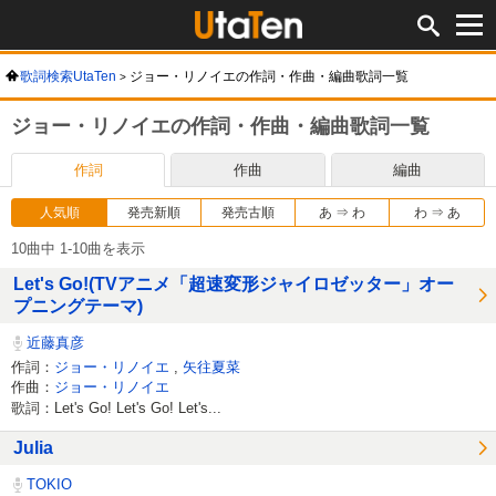
歌詞検索UtaTen
ジョー・リノイエの作詞・作曲・編曲歌詞一覧
ジョー・リノイエの作詞・作曲・編曲歌詞一覧
作詞
作曲
編曲
人気順
発売新順
発売古順
あ ⇒ わ
わ ⇒ あ
10曲中 1-10曲を表示
Let's Go!(TVアニメ「超速変形ジャイロゼッター」オー
プニングテーマ)
近藤真彦
作詞：
ジョー・リノイエ
,
矢往夏菜
作曲：
ジョー・リノイエ
歌詞：Let's Go! Let's Go! Let's...
Julia
TOKIO