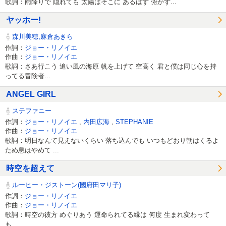
歌詞：雨降りで 隠れても 太陽はそこに あるはず 俯かず...
ヤッホー!
森川美穂,麻倉あきら
作詞：
ジョー・リノイエ
作曲：
ジョー・リノイエ
歌詞：さあ行こう 追い風の海原 帆を上げて 空高く 君と僕は同じ心を持
ってる冒険者...
ANGEL GIRL
ステファニー
作詞：
ジョー・リノイエ
,
内田広海
,
STEPHANIE
作曲：
ジョー・リノイエ
歌詞：明日なんて見えないくらい 落ち込んでも いつもどおり朝はくるよ
ため息はやめて ...
時空を超えて
ルーヒー・ジストーン(國府田マリ子)
作詞：
ジョー・リノイエ
作曲：
ジョー・リノイエ
歌詞：時空の彼方 めぐりあう 運命られてる縁は 何度 生まれ変わって
も...