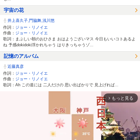
宇宙の花
井上喜久子,門脇舞,浅川悠
作詞：
ジョー・リノイエ
作曲：
ジョー・リノイエ
歌詞：まぶしい朝のおひさま おはようございマス 今日もいいコトあるよ
ね 予感dokidoki浮かれちゃう はりきっちゃうゾ...
記憶のアルバム
近藤真彦
作詞：
ジョー・リノイエ
作曲：
ジョー・リノイエ
歌詞：Ah この道には 二人だけの 思い出ばかりで 見上げれば...
もっと見る
arrow_forward_ios