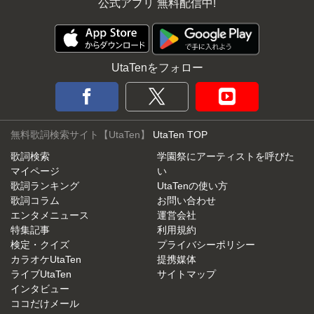
公式アプリ 無料配信中!
UtaTenをフォロー
無料歌詞検索サイト【UtaTen】
UtaTen TOP
歌詞検索
学園祭にアーティストを呼びた
マイページ
い
歌詞ランキング
UtaTenの使い方
歌詞コラム
お問い合わせ
エンタメニュース
運営会社
特集記事
利用規約
検定・クイズ
プライバシーポリシー
カラオケUtaTen
提携媒体
ライブUtaTen
サイトマップ
インタビュー
ココだけメール