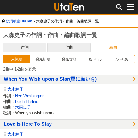
歌詞検索UtaTen
大森史子の作詞・作曲・編曲歌詞一覧
大森史子の作詞・作曲・編曲歌詞一覧
作詞
作曲
編曲
人気順
発売新順
発売古順
あ ⇒ わ
わ ⇒ あ
2曲中 1-2曲を表示
When You Wish upon a Star(星に願いを)
大木綾子
作詞：
Ned Washington
作曲：
Leigh Harline
編曲：
大森史子
歌詞：When you wish upon a...
Love Is Here To Stay
大木綾子