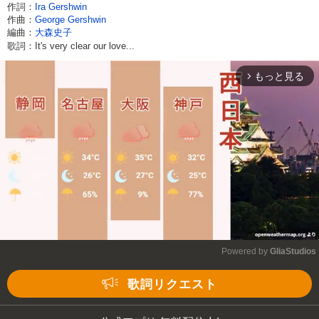
作詞：
Ira Gershwin
作曲：
George Gershwin
編曲：
大森史子
歌詞：It's very clear our love...
もっと見る
arrow_forward_ios
Powered by 
GliaStudios
Mute
歌詞リクエスト