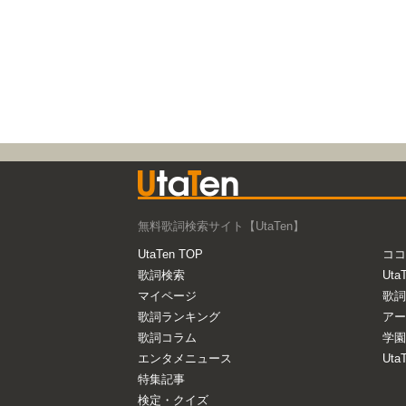
無料歌詞検索サイト【UtaTen】
UtaTen TOP
ココ
歌詞検索
Uta
マイページ
歌詞
歌詞ランキング
アー
歌詞コラム
学園
エンタメニュース
Ut
特集記事
検定・クイズ