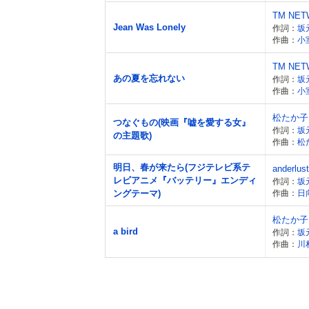
TM NE
Jean Was Lonely
作詞：
坂
作曲：
小
TM NE
あの夏を忘れない
作詞：
坂
作曲：
小
松たか子
つなぐもの(映画『嘘を愛する女』
作詞：
坂
の主題歌)
作曲：
松
明日、春が来たら(フジテレビ系テ
anderlust
レビアニメ『バッテリー』エンディ
作詞：
坂
ングテーマ)
作曲：
日
松たか子
a bird
作詞：
坂
作曲：
川