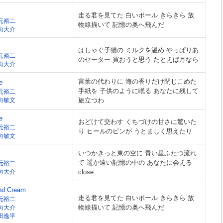
走る君を見てた 白いボール きらきら 放
元裕二
物線描いて 記憶の奥へ飛んだ
向大介
はしゃぐ子猫の ミルクを温め やっぱりあ
元裕二
のセーター 買おうと思う たとえば月なら
向大介
言葉の代わりに 海の香りだけ閉じこめた
e
手紙を 子供のように眠る あなたに残して
元裕二
向敏文
旅立つわ
e
おどけて交わす くちづけの甘さに驚いた
元裕二
り ヒールのピンが うとましく思えたり
向敏文
いつかきっと東の空に 青い星ふたつ流れ
て 遥か遠い記憶の中の あなたに会える
元裕二
向大介
close
nd Cream
走る君を見てた 白いボール きらきら 放
元裕二
物線描いて 記憶の奥へ飛んだ
向大介
田逸平