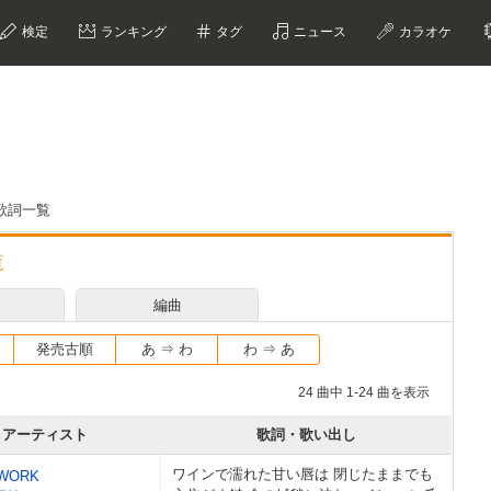
検定
ランキング
タグ
ニュース
カラオケ
歌詞一覧
覧
編曲
発売古順
あ ⇒ わ
わ ⇒ あ
24 曲中 1-24 曲を表示
アーティスト
歌詞・歌い出し
ワインで濡れた甘い唇は 閉じたままでも
TWORK