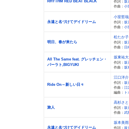
RHYTHM RED BEAT BLACK
作詞：
坂
作曲：
小
小室哲哉
永遠と名づけてデイドリーム
作詞：
坂
作曲：
小
松たか子
明日、春が来たら
作詞：
坂
作曲：
日
坂東祐大
All The Same feat. グレッチェン・
作詞：
坂
パーラト,BIGYUKI
作曲：
坂
江口洋介
作詞：
坂
Ride On～新しい日々
作曲：
江
編曲：
ト
高杉さと
旅人
作詞：
坂
作曲：
武
坂本美雨
永遠と名づけてデイドリーム
作詞：
坂