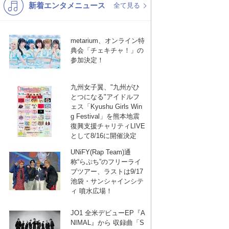
新着エンタメニュース
K-POP
洋楽
全て見る
バンド
演歌・歌謡
metarium、オンライン特
VTuber
ジャニーズ
典会「チェキチャ！」の
参加決定！
九州女子翼、"九州がひ
とつになる"アイドルフ
ェス「Kyushu Girls Win
g Festival」を熊本地震
復興支援チャリティLIVE
として8/16に開催決定
UNiFY(Rap Team)通
称“らぷち”のフリーライ
ブツアー、ラストは9/17
池袋・サンシャインシテ
ィ 噴水広場！
JO1 全米デビューEP『A
NIMAL』から 収録曲「S