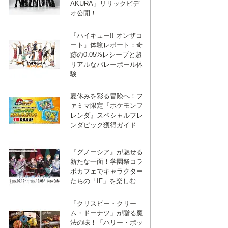
AKURA」リリックビデ
オ公開！
『ハイキュー!! オンザコ
ート』体験レポート：奇
跡の0.05%レシーブと超
リアルなバレーボール体
験
夏休みを彩る冒険へ！フ
ァミマ限定『ポケモンフ
レンダ』スペシャルフレ
ンダピック獲得ガイド
『グノーシア』が魅せる
新たな一面！学園祭コラ
ボカフェでキャラクター
たちの「IF」を楽しむ
「クリスピー・クリー
ム・ドーナツ」が贈る魔
法の味！「ハリー・ポッ