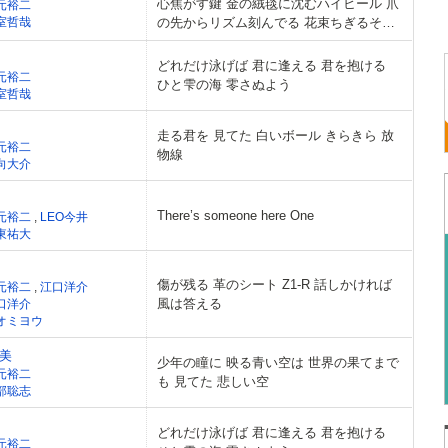
心焦がす鍵 金の絨毯に沈むハイヒール 爪
元裕二
室哲哉
の先からリズム刻んでる 花束ちぎるその
指でならば
どれだけ泳げば 君に逢える 君を抱ける
元裕二
ひと雫の海 零さぬよう
室哲哉
走る君を 見てた 白いボール きらきら 放
元裕二
物線
向大介
There’s someone here One
元裕二
,
LEO今井
東祐大
傷が残る 革のシート Z1-R 話しかければ
元裕二
,
江口洋介
風は答える
口洋介
オミヨウ
美
少年の瞳に 映る青い空は 世界の果てまで
元裕二
も 見てた 悲しい空
部聡志
どれだけ泳げば 君に逢える 君を抱ける
元裕二