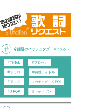
今話題のハッシュタグ
全て見る
TikTok
プロセカ
ボカロ
男性アイドル
アニメ
カナルビ・K-POP和訳
J-POP
キャラソン
歌い手
あんスタ