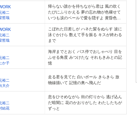
帰らない誰かを待ちながら君は 風の吹く
TWORK
たびにふりかえる 夢の忘れ物が色褪せて
元裕二
室哲哉
いつも涙のベールで愛を隠すよ 黄昏色の
髪
こぼれた日差しが ハネた髪をぬらす 波に
TWORK
泳ぐかけら 数えて手を振る キスが終わる
元裕二
室哲哉
まで
海岸までとおく バス停でおしゃべり 目を
ふせる角度 みつけたな それもきみとの記
元裕二
たか子
憶
走る君を見てた 白いボール きらきら 放
元裕二
物線描いて 記憶の奥へ飛んだ
向大介
息をひそめながら 街の灯りから 逃げ込ん
だ暗闇に 花のかおりがした わたしたちが
元裕二
村結花
ずっと