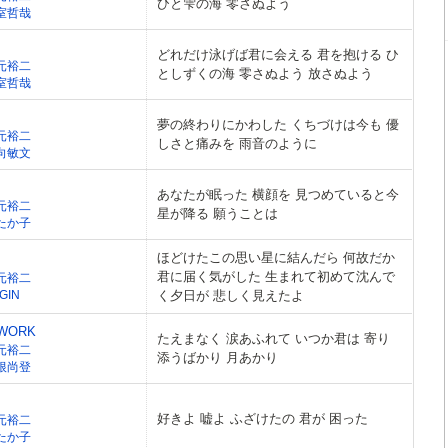
ひと雫の海 零さぬよう
室哲哉
どれだけ泳げば君に会える 君を抱ける ひ
元裕二
としずくの海 零さぬよう 放さぬよう
室哲哉
夢の終わりにかわした くちづけは今も 優
元裕二
しさと痛みを 雨音のように
向敏文
あなたが眠った 横顔を 見つめていると今
元裕二
星が降る 願うことは
たか子
ほどけたこの思い星に結んだら 何故だか
君に届く気がした 生まれて初めて沈んで
元裕二
GIN
く夕日が 悲しく見えたよ
TWORK
たえまなく 涙あふれて いつか君は 寄り
元裕二
添うばかり 月あかり
根尚登
好きよ 嘘よ ふざけたの 君が 困った
元裕二
たか子