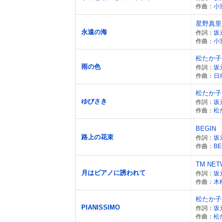
作曲：
小
星野真里
永遠の海
作詞：
坂
作曲：
小
松たか子
雨の色
作詞：
坂
作曲：
日
松たか子
ゆびさき
作詞：
坂
作曲：
松
BEGIN
路上の花束
作詞：
坂
作曲：
BE
TM NE
月はピアノに誘われて
作詞：
坂
作曲：
木
松たか子
PIANISSIMO
作詞：
坂
作曲：
松