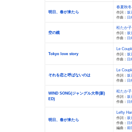
春夏秋冬
明日、春が来たら
作詞：
坂
作曲：
日
松たか子
空の鏡
作詞：
坂
作曲：
日
Le Coupl
Tokyo love story
作詞：
坂
作曲：
日
Le Coupl
それを恋と呼ばないのは
作詞：
坂
作曲：
日
松たか子
WIND SONG(ジャングル大帝(新)
作詞：
坂
ED)
作曲：
日
Lefty Ha
作詞：
坂
明日、春が来たら
作曲：
日
編曲：
前