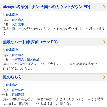
always(名探偵コナン 天国へのカウントダウン ED)
倉木麻衣
作詞：
倉木麻衣
作曲：
大野愛果
歌詞：損じゃない!? 今からでも いいんじゃない!? やれること 思った通り
に...
無敵なハート(名探偵コナン ED)
倉木麻衣
作詞：
倉木麻衣
作曲：
平賀貴大
,
望月由絵
歌詞：いつしか自分見失ってた 「大丈夫」って 本当は嘘 言い訳なんて
もうどうにもならない...
風のららら
倉木麻衣
作詞：
倉木麻衣
作曲：
春畑道哉
歌詞：潮風に君を感じて 銀色の波に二人とけてしまいそう このまま時間
よ止まれと 街が遠く小さく見えるよ もう離さない...