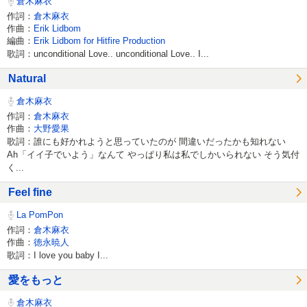
倉木麻衣
作詞：
倉木麻衣
作曲：
Erik Lidbom
編曲：
Erik Lidbom for Hitfire Production
歌詞：unconditional Love.. unconditional Love.. I...
Natural
倉木麻衣
作詞：
倉木麻衣
作曲：
大野愛果
歌詞：誰にも好かれようと思っていたのが 間違いだったかも知れない
Ah「イイ子でいよう」なんて やっぱり私は私でしかいられない そう気付
く...
Feel fine
La PomPon
作詞：
倉木麻衣
作曲：
徳永暁人
歌詞：I love you baby I...
愛をもっと
倉木麻衣