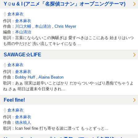
Y☺u & I (アニメ「名探偵コナン」オープニングテーマ)
倉木麻衣
作詞：
倉木麻衣
作曲：
川口大輔
,
本山清治
,
Chris Meyer
編曲：
本山清治
歌詞：言葉にならないこの胸騒ぎは 愛すべきはここにある 始まりはいつ
も雨の中だけど 洗い流してキレイになる ...
SAWAGE☆LIFE
倉木麻衣
作詞：
倉木麻衣
作曲：
Bobby Huff
,
Alaina Beaton
歌詞：あぁ 現実は超辛いことばかり だからついやっぱり愚痴でちゃうよ
ね さぁ 明日は週末今日乗りきれ...
Feel fine!
倉木麻衣
作詞：
倉木麻衣
作曲：
徳永暁人
歌詞：Ican feel fine 打ち寄せる波に漂って もっとずっと...