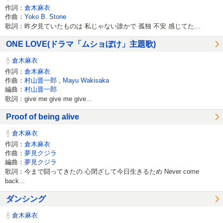
作詞：
倉木麻衣
作曲：
Yoko B. Stone
歌詞：昨夕見ていたものは 私じゃない誰かで 孤独 不安 感じてた...
ONE LOVE(ドラマ「ムショぼけ」主題歌)
倉木麻衣
作詞：
倉木麻衣
作曲：
村山晋一郎
,
Mayu Wakisaka
編曲：
村山晋一郎
歌詞：give me give me give...
Proof of being alive
倉木麻衣
作詞：
倉木麻衣
作曲：
夢見クジラ
編曲：
夢見クジラ
歌詞：今まで闘ってきたの 心閉ざして今日生きるため Never come
back...
ダンシング
倉木麻衣