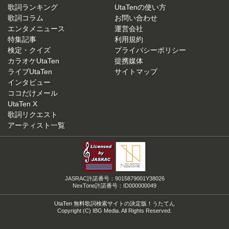
歌詞ランキング
UtaTenの使い方
歌詞コラム
お問い合わせ
エンタメニュース
運営会社
特集記事
利用規約
検定・クイズ
プライバシーポリシー
カラオケUtaTen
提携媒体
ライブUtaTen
サイトマップ
インタビュー
ココだけメール
UtaTen X
歌詞リクエスト
アーティスト一覧
JASRAC許諾番号：9015879001Y38026
NexTone許諾番号：ID000000049
UtaTen 無料歌詞検索サイトの決定版！うたてん
Copyright (C) IBG Media. All Rights Reserved.