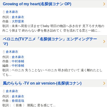
Growing of my heart(名探偵コナン OP)
倉木麻衣
作詞：
倉木麻衣
作曲：
大野愛果
歌詞：未来へ荷造り済ませてbaby 明日の物語へ歩き出す 見下ろす大地の
向こう側まで 終わらない夢を敷き詰めてく 空を流れてる雲と一緒に...
ベロニカ(TVアニメ「名探偵コナン」エンディングテー
マ)
倉木麻衣
作詞：
倉木麻衣
作曲：
中村泰輔
編曲：
中村泰輔
歌詞：ベロニカ 失うことない ベロニカ 咲き続けていて 遠く離れたとし
ても...
風のららら -TV on air version-(名探偵コナン)
倉木麻衣
作詞：
倉木麻衣
作曲：
春畑道哉
歌詞：〈 前奏 〉 潮風に 君を感じて...