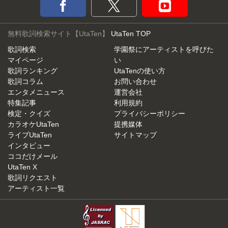
無料歌詞検索サイト【UtaTen】
UtaTen TOP
歌詞検索
学園祭にアーティストを呼びた
マイページ
い
歌詞ランキング
UtaTenの使い方
歌詞コラム
お問い合わせ
エンタメニュース
運営会社
特集記事
利用規約
検定・クイズ
プライバシーポリシー
カラオケUtaTen
提携媒体
ライブUtaTen
サイトマップ
インタビュー
ココだけメール
UtaTen X
歌詞リクエスト
アーティスト一覧