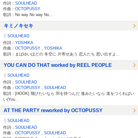
作詞：
SOULHEAD
作曲：
OCTOPUSSY
歌詞：No way No way No...
キミノキセキ
SOULHEAD
作詞：
YOSHIKA
作曲：
OCTOPUSSY
,
YOSHIKA
歌詞：まばゆいほどの 冬空に 片寄せあう 恋人たち 思い出すよ...
YOU CAN DO THAT worked by REEL PEOPLE
SOULHEAD
作詞：
SOULHEAD
作曲：
OCTOPUSSY
,
SOULHEAD
歌詞：[HOOK] 飛びたいなら 羽を持つんだ 進みたいなら 道をつくればい
い(You...
AT THE PARTY reworked by OCTOPUSSY
SOULHEAD
作詞：
SOULHEAD
作曲：
OCTOPUSSY
,
SOULHEAD