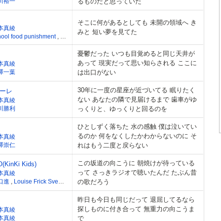
川裕一
るものだと思っていた
そこに何があるとしても 未開の領域へ き
本真綾
みと 短い夢を見てた
hool food punishment
,
江口亮
憂鬱だった いつも目覚めると同じ天井が
あって 現実だって思い知らされる ここに
本真綾
澤一葉
は出口がない
30年に一度の星座が近づいてる 眠りたく
ーレ
ない あなたの隣で見届けるまで 歯車がゆ
本真綾
川勝利
っくりと、ゆっくりと回るのを
ひとしずく落ちた 水の感触 僕は泣いてい
るのか 何をなくしたかわからないのに そ
本真綾
澤崇仁
れはもう二度と戻らない
この坂道の向こうに 朝焼けが待っている
KinKi Kids)
って さっきラジオで聴いたんだ たぶん昔
本真綾
口進
,
Louise Frick Sveen
,
Xisco
の歌だろう
昨日も今日も同じだって 退屈してるなら
探しものに付き合って 無重力の向こうま
本真綾
本真綾
で