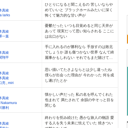
ひとりになると聞こえるの 苦しいならや
めていいと ブラックホールみたいに深く
本真綾
la larks
怖くて魅力的な甘い声が
憂鬱だった いつも目覚めると同じ天井が
あって 現実だって思い知らされる ここに
本真綾
澤一葉
は出口がない
手に入れるのが勝利なら 手放すのは敗北
でしょうか 誰も傷つかない世界 なんて綺
本真綾
閑翔平
麗事かもしれない それでもまだ賭けてみ
たい
思い描いてたさよならとは少し違ったね
本真綾
僕らが出会った理由が 今わかった 何を成
本真綾
し遂げたとか
口亮
,
miri
懐かしい声だった 私の名を呼んでくれた
本真綾
包まれて 満たされて 余韻の中そっと目を
n Nakamura
閉じる
川勝利
終わりを拒み続けた 愚かな旅人の物語 愛
する人を失う未来に怯えていた 焼きつい
本真綾