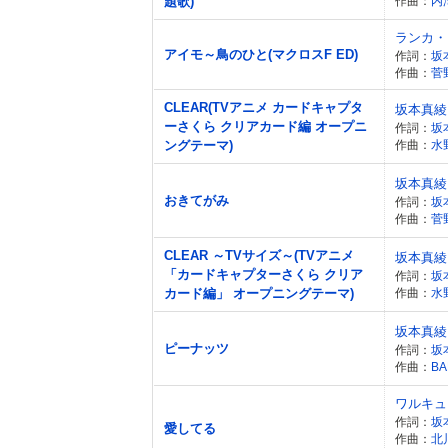
題歌)
作曲：
内
ランカ・
アイモ～鳥のひと(マクロスF ED)
作詞：
坂
作曲：
菅
CLEAR(TVアニメ カードキャプタ
坂本真綾
ーさくら クリアカード編 オープニ
作詞：
坂
ングテーマ)
作曲：
水
坂本真綾
おきてがみ
作詞：
坂
作曲：
菅
CLEAR ～TVサイズ～(TVアニメ
坂本真綾
「カードキャプターさくら クリア
作詞：
坂
カード編」 オープニングテーマ)
作曲：
水
坂本真綾
ピーナッツ
作詞：
坂
作曲：
BA
ワルキュ
作詞：
坂
愛してる
作曲：
北