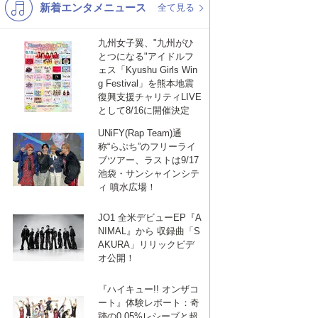
新着エンタメニュース
K-POP
演歌・歌謡
全て見る
バンド
洋楽
九州女子翼、"九州がひ
とつになる"アイドルフ
VTuber
ディズニー
ェス「Kyushu Girls Win
g Festival」を熊本地震
復興支援チャリティLIVE
として8/16に開催決定
UNiFY(Rap Team)通
称“らぷち”のフリーライ
ブツアー、ラストは9/17
池袋・サンシャインシテ
ィ 噴水広場！
JO1 全米デビューEP『A
NIMAL』から 収録曲「S
AKURA」リリックビデ
オ公開！
『ハイキュー!! オンザコ
ート』体験レポート：奇
跡の0.05%レシーブと超