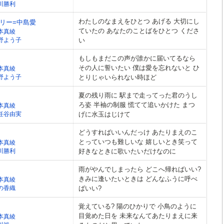
川勝利
わたしのなまえをひとつ あげる 大切にし
リー=中島愛
ていたの あなたのことばをひとつ くださ
本真綾
野よう子
い
もしもまだこの声が誰かに届いてるなら
その人に誓いたい 僕は愛を忘れないと ひ
本真綾
野よう子
とりじゃいられない時ほど
夏の残り雨に 駅まで走ってった君のうし
ろ姿 半袖の制服 慌てて追いかけた まつ
本真綾
任谷由実
げに水玉はじけて
どうすればいいんだっけ あたりまえのこ
とっていつも難しいな 嬉しいとき笑って
本真綾
川勝利
好きなときに歌いたいだけなのに
雨がやんでしまったら どこへ帰ればいい?
きみに逢いたいときは どんなふうに呼べ
本真綾
の香織
ばいい?
覚えている? 陽のひかりで 小鳥のように
目覚めた日を 未来なんてあたりまえに来
本真綾