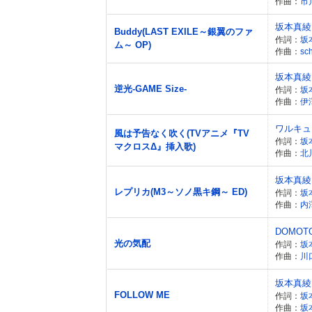
作曲：
市
坂本真綾
Buddy(LAST EXILE～銀翼のファ
作詞：
坂
ム～ OP)
作曲：
sc
坂本真綾
逆光-GAME Size-
作詞：
坂
作曲：
伊
ワルキュ
風は予告なく吹く(TVアニメ『TV
作詞：
坂
マクロスΔ』挿入歌)
作曲：
北
坂本真綾
レプリカ(M3～ソノ黒キ鋼～ ED)
作詞：
坂
作曲：
内
DOMOTO(
光の気配
作詞：
坂
作曲：
川
坂本真綾
FOLLOW ME
作詞：
坂
作曲：
坂