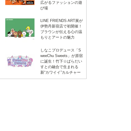
広がるファッションの遊
び場
LINE FRIENDS ART展が
伊勢丹新宿店で初開催！
ブラウンが伝える心の温
もりとアートの魅力
しなこプロデュース「S
weeChu Sweets」が原宿
に誕生！竹下☆ぱらだい
すとの融合で生まれる
新“カワイイ”カルチャー