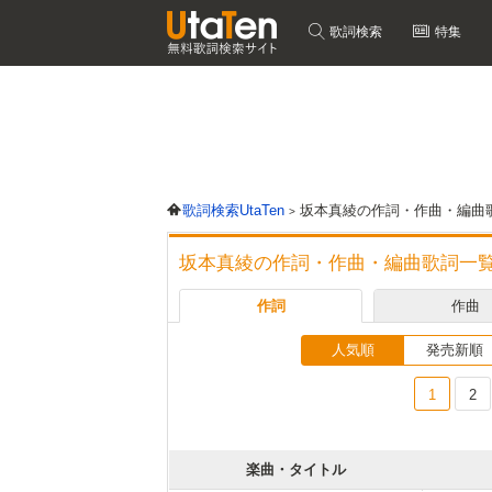
歌詞検索
特集
歌詞検索UtaTen
坂本真綾の作詞・作曲・編曲
坂本真綾の作詞・作曲・編曲歌詞一
作詞
作曲
人気順
発売新順
1
2
楽曲・タイトル