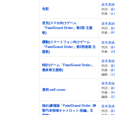
坂本真綾
色彩
作詞：
坂
作曲：
la 
逆光(スマホ向けゲーム
坂本真綾
「Fate/Grand Order」第2部 主題
作詞：
坂
歌)
作曲：
伊
躍動(スマートフォン向けゲーム
坂本真綾
「Fate/Grand Order」第2部後期 主
作詞：
坂
題歌)
作曲：
古
坂本真綾
時計(ゲーム「Fate/Grand Order」
作詞：
坂
最終章主題歌)
作曲：
坂
編曲：
江
坂本真綾
作詞：
坂
透明-self cover-
作曲：
Ji
編曲：
北
独白(劇場版「Fate/Grand Order -神
坂本真綾
聖円卓領域キャメロット-前編」主
作詞：
坂