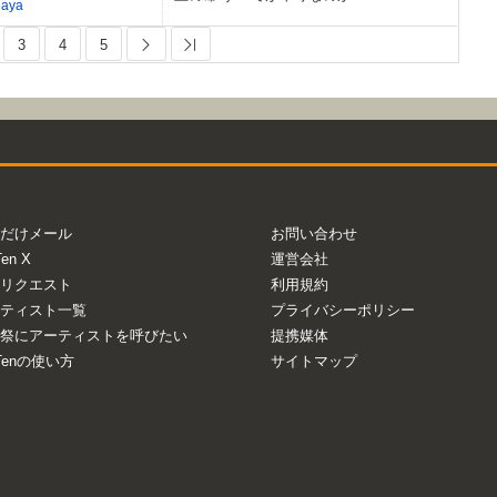
laya
3
4
5
Next
Last
だけメール
お問い合わせ
Ten X
運営会社
リクエスト
利用規約
ティスト一覧
プライバシーポリシー
祭にアーティストを呼びたい
提携媒体
aTenの使い方
サイトマップ