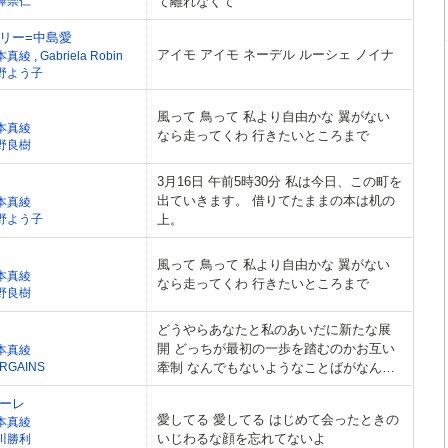
澤崇仁
て離れなくて
リー=中島愛
アイモ アイモ ネーデル ルーシェ ノイナ
本真綾
,
Gabriela Robin
野よう子
風って 鳥って 私より自由かな 翼がない
本真綾
なら走ってくわ 行きたいところまで
野良樹
3月16日 午前5時30分 私は今日、この町を
出ていきます。 借りてたままの本は机の
本真綾
野よう子
上。
風って 鳥って 私より自由かな 翼がない
本真綾
なら走ってくわ 行きたいところまで
野良樹
どうやらあなたと私のあいだに新たな展
開 どっちが最初の一歩を踏むのかお互い
本真綾
RGAINS
牽制 なんでもないようなことばがなんだ
かとっても嬉しい のらりくらり ひらりふ
ーレ
わり
愛してる 愛してる はじめて会ったときの
本真綾
いじわるな顔を忘れてないよ
川勝利