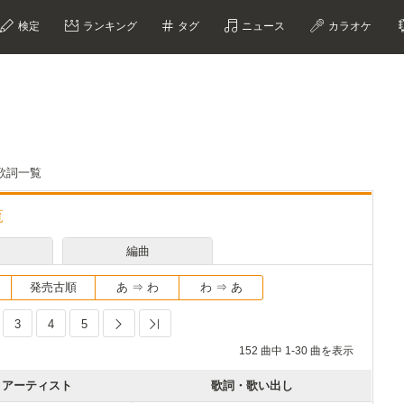
検定
ランキング
タグ
ニュース
カラオケ
歌詞一覧
覧
編曲
発売古順
あ ⇒ わ
わ ⇒ あ
3
4
5
Next
Last
152 曲中 1-30 曲を表示
アーティスト
歌詞・歌い出し