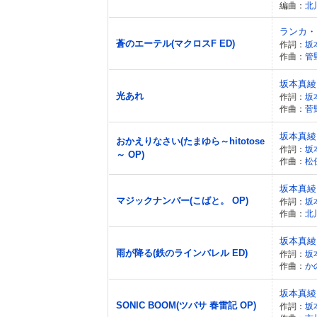
編曲：
北
ランカ・
蒼のエーテル(マクロスF ED)
作詞：
坂
作曲：
管
坂本真綾
光あれ
作詞：
坂
作曲：
菅
坂本真綾
おかえりなさい(たまゆら～hitotose
作詞：
坂
～ OP)
作曲：
松
坂本真綾
マジックナンバー(こばと。 OP)
作詞：
坂
作曲：
北
坂本真綾
雨が降る(鉄のラインバレル ED)
作詞：
坂
作曲：
か
坂本真綾
SONIC BOOM(ツバサ 春雷記 OP)
作詞：
坂