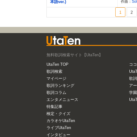
本語ver.)
作曲：
So
1
2
無料歌詞検索サイト【UtaTen】
UtaTen TOP
ココ
歌詞検索
Uta
マイページ
歌詞
歌詞ランキング
アー
歌詞コラム
学園
エンタメニュース
Ut
特集記事
検定・クイズ
カラオケUtaTen
ライブUtaTen
インタビュー