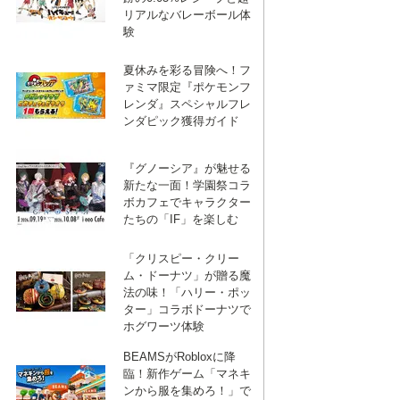
リアルなバレーボール体
験
夏休みを彩る冒険へ！フ
ァミマ限定『ポケモンフ
レンダ』スペシャルフレ
ンダピック獲得ガイド
『グノーシア』が魅せる
新たな一面！学園祭コラ
ボカフェでキャラクター
たちの「IF」を楽しむ
「クリスピー・クリー
ム・ドーナツ」が贈る魔
法の味！「ハリー・ポッ
ター」コラボドーナツで
ホグワーツ体験
BEAMSがRobloxに降
臨！新作ゲーム「マネキ
ンから服を集めろ！」で