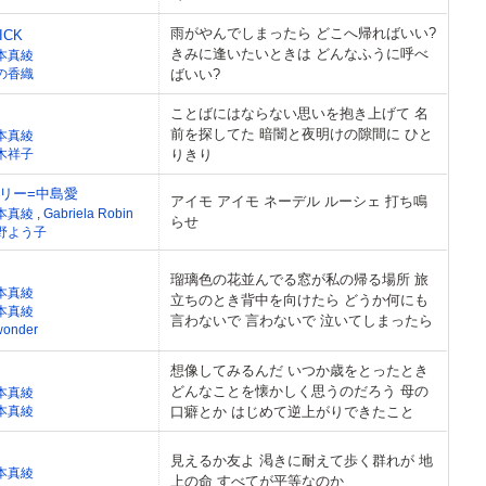
雨がやんでしまったら どこへ帰ればいい?
ICK
きみに逢いたいときは どんなふうに呼べ
本真綾
の香織
ばいい?
ことばにはならない思いを抱き上げて 名
前を探してた 暗闇と夜明けの隙間に ひと
本真綾
木祥子
りきり
リー=中島愛
アイモ アイモ ネーデル ルーシェ 打ち鳴
本真綾
,
Gabriela Robin
らせ
野よう子
瑠璃色の花並んでる窓が私の帰る場所 旅
本真綾
立ちのとき背中を向けたら どうか何にも
本真綾
言わないで 言わないで 泣いてしまったら
wonder
想像してみるんだ いつか歳をとったとき
どんなことを懐かしく思うのだろう 母の
本真綾
本真綾
口癖とか はじめて逆上がりできたこと
見えるか友よ 渇きに耐えて歩く群れが 地
本真綾
上の命 すべてが平等なのか