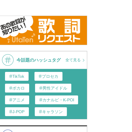
今話題のハッシュタグ
全て見る
TikTok
プロセカ
ボカロ
男性アイドル
アニメ
カナルビ・K-POP和訳
J-POP
キャラソン
あんスタ
歌い手