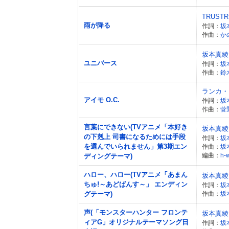
TRUSTR
雨が降る
作詞：
坂
作曲：
か
坂本真綾
ユニバース
作詞：
坂
作曲：
鈴
ランカ・
アイモ O.C.
作詞：
坂
作曲：
菅
言葉にできない(TVアニメ「本好き
坂本真綾
の下剋上 司書になるためには手段
作詞：
坂
を選んでいられません」第3期エン
作曲：
坂
編曲：
h-
ディングテーマ)
ハロー、ハロー(TVアニメ「あまん
坂本真綾
ちゅ!～あどばんす～」 エンディン
作詞：
坂
グテーマ)
作曲：
坂
声(「モンスターハンター フロンテ
坂本真綾
ィアG」オリジナルテーマソング日
作詞：
坂