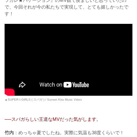
ツカレ★バケーション』のMV観て羨ましいと思っていたの
で、今回それが今の私たちで実現して、とても嬉しかったで
す！
▲SUPER☆GiRLS ( スパガ ) / Sunset Kiss Music Video
──スパガらしい王道なMVだった気がします。
竹内
：めっちゃ夏でしたね。実際に気温も38度くらいで！