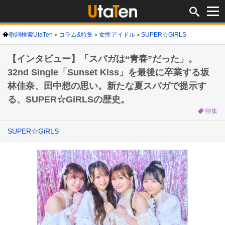
歌詞検索UtaTen
コラム&特集
女性アイドル
SUPER☆GiRLS
【インタビュー】「スパガは“青春”だった」。
32nd Single「Sunset Kiss」を最後に卒業する坂
林佳奈、田中想の思い。新たな夏スパガで提示す
る、SUPER☆GiRLSの歴史。
特集
SUPER☆GiRLS