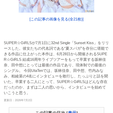
[この記事の画像を見る(全21枚)]
SUPER☆GiRLSが7月1日に32nd Single「Sunset Kiss」をリリ
ースした。彼女たちの代名詞である“夏スパガ”を存分に堪能で
きる作品に仕上がった本作は、6月28日から開催されるSUPE
R☆GiRLS 結成16周年ライブツアーをもって卒業する坂林佳
奈、田中想にとっては最後の作品であり、現体制での最後の
シングル。 今回UtaTenでは、坂林佳奈、田中想、竹内みな
み、柏綾菜の4名にインタビューを敢行し、たっぷりと話を聞
いた。卒業する二人にとって、SUPER☆GiRLSはどんな存在
だったのか、まずは二人の思いから、インタビューを始めて
いこうと思う。
更新日：2026年7月2日