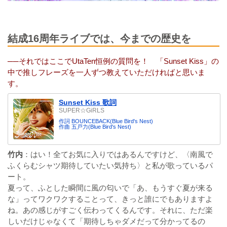
結成16周年ライブでは、今までの歴史を
──それではここでUtaTen恒例の質問を！ 「Sunset Kiss」の
中で推しフレーズを一人ずつ教えていただければと思いま
す。
Sunset Kiss 歌詞
SUPER☆GiRLS
作詞 BOUNCEBACK(Blue Bird's Nest)
作曲 五戸力(Blue Bird's Nest)
竹内
：はい！全てお気に入りではあるんですけど、〈南風で
ふくらむシャツ期待していたい気持ち〉と私が歌っているパ
ート。
夏って、ふとした瞬間に風の匂いで「あ、もうすぐ夏が来る
な」ってワクワクすることって、きっと誰にでもありますよ
ね。あの感じがすごく伝わってくるんです。それに、ただ楽
しいだけじゃなくて「期待しちゃダメだって分かってるの