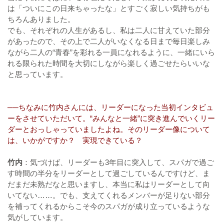
は「ついにこの日来ちゃったな」とすごく寂しい気持ちがも
ちろんありました。
でも、それぞれの人生があるし、私は二人に甘えていた部分
があったので、その上で二人がいなくなる日まで毎日楽しみ
ながら二人の“青春”を彩れる一員になれるように、一緒にいら
れる限られた時間を大切にしながら楽しく過ごせたらいいな
と思っています。
──ちなみに竹内さんには、リーダーになった当初インタビュ
ーをさせていただいて。“みんなと一緒”に突き進んでいくリー
ダーとおっしゃっていましたよね。そのリーダー像について
は、いかがですか？ 実現できている？
竹内
：気づけば、リーダーも3年目に突入して、スパガで過ご
す時間の半分をリーダーとして過ごしているんですけど、ま
だまだ未熟だなと思いますし、本当に私はリーダーとして向
いてない……。でも、支えてくれるメンバーが足りない部分
を補ってくれるからこそ今のスパガが成り立っているような
気がしています。