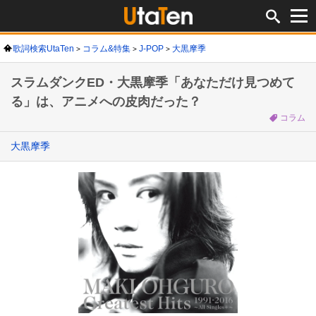
歌詞検索UtaTen
コラム&特集
J-POP
大黒摩季
スラムダンクED・大黒摩季「あなただけ見つめて
る」は、アニメへの皮肉だった？
コラム
大黒摩季