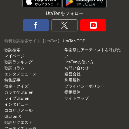
UtaTenをフォロー
無料歌詞検索サイト【UtaTen】
UtaTen TOP
歌詞検索
学園祭にアーティストを呼びた
マイページ
い
歌詞ランキング
UtaTenの使い方
歌詞コラム
お問い合わせ
エンタメニュース
運営会社
特集記事
利用規約
検定・クイズ
プライバシーポリシー
カラオケUtaTen
提携媒体
ライブUtaTen
サイトマップ
インタビュー
ココだけメール
UtaTen X
歌詞リクエスト
アーティスト一覧