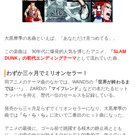
大黒摩季の名曲といえば、「あなただけ見つめてる」。
この楽曲は、90年代に爆発的人気を博したアニメ、
「SLAM
DUNK」
の初代エンディングテーマ
として流れていた曲。
わずか三ヶ月でミリオンセラー！
同アニメのテーマ曲のなかでは、WANDSの
「世界が終わるま
では･･･」
、ZARDの
「マイフレンド」
などの名だたるヒット
ナンバーを抑え、歴代一位のセールスを記録している。
発売から三ヶ月足らずでミリオンセラーになり、大黒摩季の
曲では
「ら・ら・ら」
に次いで二番目のヒット曲になった。
アニメの最後に、ゴール前で跳躍する桜木の静止画ととも
に、この曲のサビが始まるのがとても印象的で、覚えている