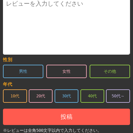
性別
男性
女性
その他
年代
10代
20代
30代
40代
50代～
投稿
※レビューは全角500文字以内で入力してください。