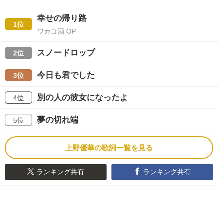
幸せの帰り路
1位
ワカコ酒 OP
スノードロップ
2位
今日も君でした
3位
別の人の彼女になったよ
4位
夢の切れ端
5位
上野優華の歌詞一覧を見る
ランキング共有
ランキング共有