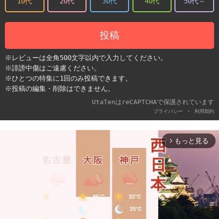
10代
20代
30代
40代
50代～
投稿
※レビューは全角500文字以内で入力してください。
※誹謗中傷はご遠慮ください。
※ひとつの特集に1回のみ投稿できます。
※投稿の編集・削除はできません。
UtaTenはreCAPTCHAで保護されています
-
プライバシー
利用契約
もっと見る
arrow_forward_ios