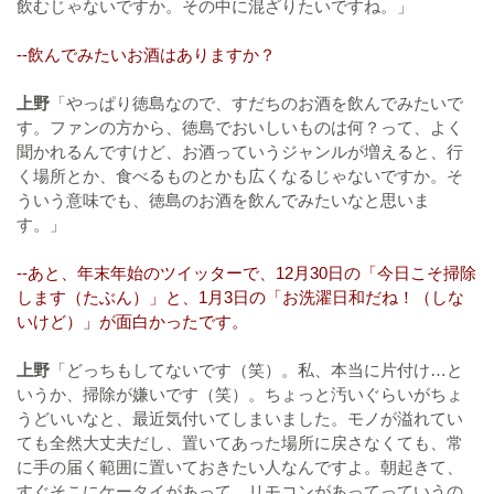
飲むじゃないですか。その中に混ざりたいですね。」
--飲んでみたいお酒はありますか？
上野
「やっぱり徳島なので、すだちのお酒を飲んでみたいで
す。ファンの方から、徳島でおいしいものは何？って、よく
聞かれるんですけど、お酒っていうジャンルが増えると、行
く場所とか、食べるものとかも広くなるじゃないですか。そ
ういう意味でも、徳島のお酒を飲んでみたいなと思いま
す。」
--あと、年末年始のツイッターで、12月30日の「今日こそ掃除
します（たぶん）」と、1月3日の「お洗濯日和だね！（しな
いけど）」が面白かったです。
上野
「どっちもしてないです（笑）。私、本当に片付け…と
いうか、掃除が嫌いです（笑）。ちょっと汚いぐらいがちょ
うどいいなと、最近気付いてしまいました。モノが溢れてい
ても全然大丈夫だし、置いてあった場所に戻さなくても、常
に手の届く範囲に置いておきたい人なんですよ。朝起きて、
すぐそこにケータイがあって、リモコンがあってっていうの