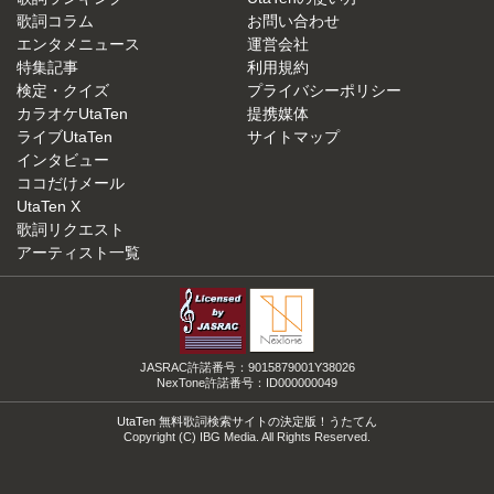
歌詞コラム
お問い合わせ
エンタメニュース
運営会社
特集記事
利用規約
検定・クイズ
プライバシーポリシー
カラオケUtaTen
提携媒体
ライブUtaTen
サイトマップ
インタビュー
ココだけメール
UtaTen X
歌詞リクエスト
アーティスト一覧
JASRAC許諾番号：9015879001Y38026
NexTone許諾番号：ID000000049
UtaTen 無料歌詞検索サイトの決定版！うたてん
Copyright (C) IBG Media. All Rights Reserved.