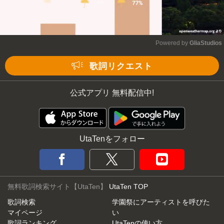
Powered by 
GliaStudios
Mute
歌詞リクエスト
公式アプリ 無料配信中!
UtaTenをフォロー
無料歌詞検索サイト【UtaTen】
UtaTen TOP
歌詞検索
学園祭にアーティストを呼びた
マイページ
い
歌詞ランキング
UtaTenの使い方