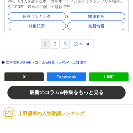
2年、1万人を超えるボーカルオーディションでグランプリを獲得。
翌2013年、映画の主演・主題歌でデ···
歌詞ランキング
関連動画
特集記事
最新情報
1
2
3
次へ
歌詞検索UtaTen
コラム&特集
J-POP
上野優華
X
Facebook
LINE
最新のコラム&特集をもっと見る
上野優華の人気歌詞ランキング