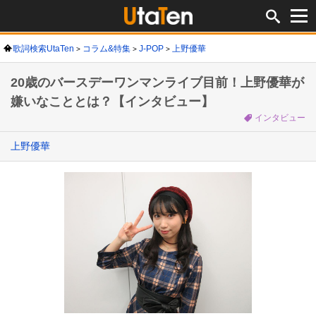
歌詞検索UtaTen
コラム&特集
J-POP
上野優華
20歳のバースデーワンマンライブ目前！上野優華が
嫌いなこととは？【インタビュー】
インタビュー
上野優華