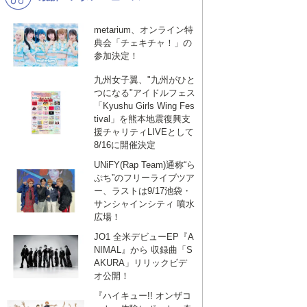
metarium、オンライン特
典会「チェキチャ！」の
参加決定！
九州女子翼、"九州がひと
つになる"アイドルフェス
「Kyushu Girls Wing Fes
tival」を熊本地震復興支
援チャリティLIVEとして
8/16に開催決定
UNiFY(Rap Team)通称“ら
ぷち”のフリーライブツア
ー、ラストは9/17池袋・
サンシャインシティ 噴水
広場！
JO1 全米デビューEP『A
NIMAL』から 収録曲「S
AKURA」リリックビデ
オ公開！
『ハイキュー!! オンザコ