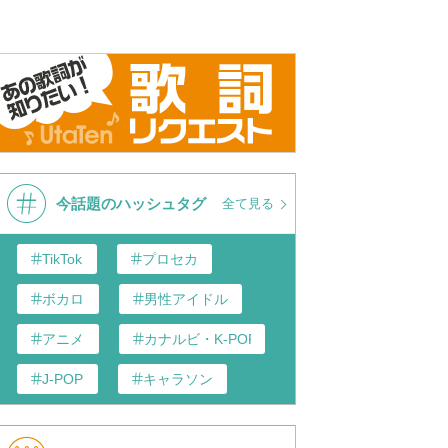
今話題のハッシュタグ
全て見る
TikTok
プロセカ
ボカロ
男性アイドル
アニメ
カナルビ・K-POP和訳
J-POP
キャラソン
歌い手
あんスタ