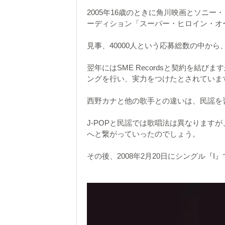
2005年16歳のときに角川映画とソニ
ーディション「スーパー・ヒロイン・オ
見事、40000人という応募総数の中か
翌年にはSME Recordsと契約を結
ングを行い、実力をつけたとされていま
西野カナと他の歌手との違いは、民謡を
J-POPと民謡では歌唱法は異なります
へと繋がっていったのでしょう。
その後、2008年2月20日にシングル『