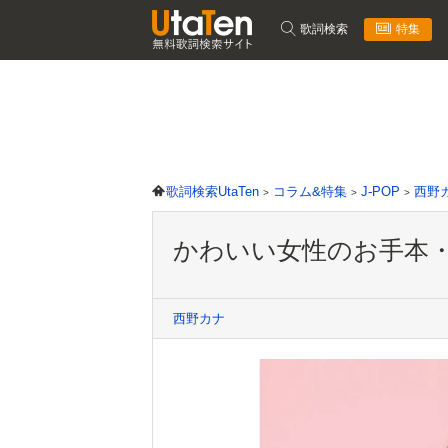
歌詞検索
特集
歌詞検索UtaTen
コラム&特集
J-POP
西野
かわいい女性のお手本
西野カナ