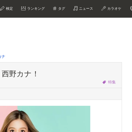
検定
ランキング
タグ
ニュース
カラオケ
カナ
・西野カナ！
特集