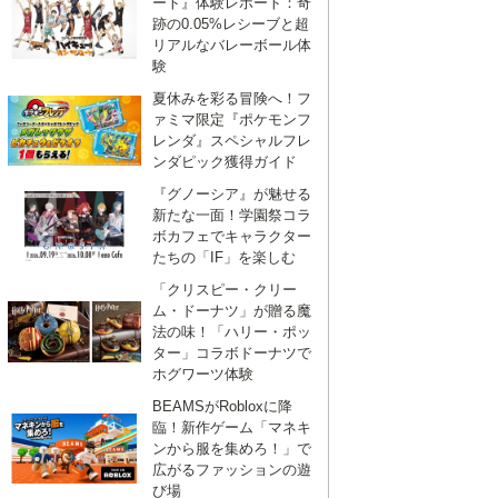
ート』体験レポート：奇
跡の0.05%レシーブと超
リアルなバレーボール体
験
夏休みを彩る冒険へ！フ
ァミマ限定『ポケモンフ
レンダ』スペシャルフレ
ンダピック獲得ガイド
『グノーシア』が魅せる
新たな一面！学園祭コラ
ボカフェでキャラクター
たちの「IF」を楽しむ
「クリスピー・クリー
ム・ドーナツ」が贈る魔
法の味！「ハリー・ポッ
ター」コラボドーナツで
ホグワーツ体験
BEAMSがRobloxに降
臨！新作ゲーム「マネキ
ンから服を集めろ！」で
広がるファッションの遊
び場