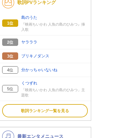
歌詞PVランキング
K-POP
洋楽
バンド
演歌・歌謡
島のうた
1位
『映画ちいかわ 人魚の島のひみつ』挿
VTuber
ジャニーズ
入歌
ヤラララ
2位
ブリキノダンス
3位
分かっちゃいないね
4位
くつずれ
5位
「映画ちいかわ 人魚の島のひみつ」主
題歌
歌詞ランキング一覧を見る
最新エンタメニュース