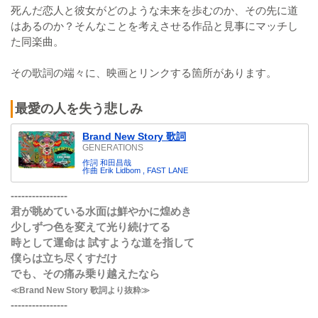
死んだ恋人と彼女がどのような未来を歩むのか、その先に道
はあるのか？そんなことを考えさせる作品と見事にマッチし
た同楽曲。
その歌詞の端々に、映画とリンクする箇所があります。
最愛の人を失う悲しみ
Brand New Story 歌詞
GENERATIONS
作詞 和田昌哉
作曲 Erik Lidbom , FAST LANE
----------------
君が眺めている水面は鮮やかに煌めき
少しずつ色を変えて光り続けてる
時として運命は 試すような道を指して
僕らは立ち尽くすだけ
でも、その痛み乗り越えたなら
≪Brand New Story 歌詞より抜粋≫
----------------