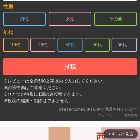
性別
男性
女性
その他
年代
10代
20代
30代
40代
50代～
投稿
※レビューは全角500文字以内で入力してください。
※誹謗中傷はご遠慮ください。
※ひとつの特集に1回のみ投稿できます。
※投稿の編集・削除はできません。
UtaTenはreCAPTCHAで保護されています
-
プライバシー
利用契約
もっと見る
arrow_forward_ios