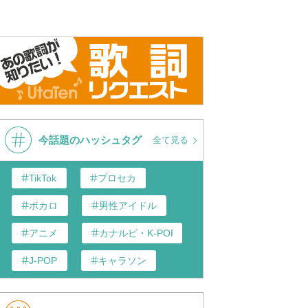
今話題のハッシュタグ
全て見る
TikTok
プロセカ
ボカロ
男性アイドル
アニメ
カナルビ・K-POP和訳
J-POP
キャラソン
あんスタ
歌い手