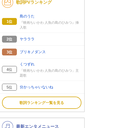
歌詞PVランキング
K-POP
バンド
演歌・歌謡
洋楽
島のうた
1位
『映画ちいかわ 人魚の島のひみつ』挿
VTuber
ディズニー
入歌
ヤラララ
2位
ブリキノダンス
3位
くつずれ
4位
「映画ちいかわ 人魚の島のひみつ」主
題歌
分かっちゃいないね
5位
歌詞ランキング一覧を見る
最新エンタメニュース