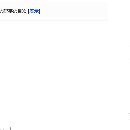
の記事の目次
[
表示
]
る」！