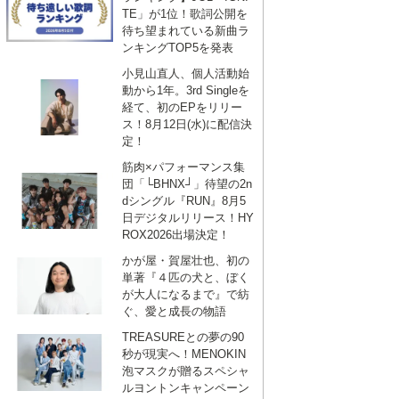
TE」が1位！歌詞公開を
待ち望まれている新曲ラ
ンキングTOP5を発表
小見山直人、個人活動始
動から1年。3rd Singleを
経て、初のEPをリリー
ス！8月12日(水)に配信決
定！
筋肉×パフォーマンス集
団「└BHNX┘」待望の2n
dシングル『RUN』8月5
日デジタルリリース！HY
ROX2026出場決定！
かが屋・賀屋壮也、初の
単著『４匹の犬と、ぼく
が大人になるまで』で紡
ぐ、愛と成長の物語
TREASUREとの夢の90
秒が現実へ！MENOKIN
泡マスクが贈るスペシャ
ルヨントンキャンペーン