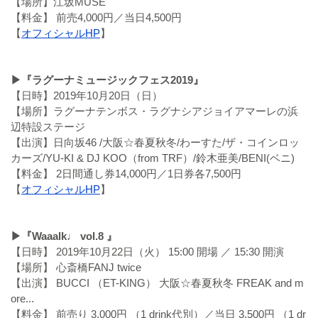
【場所】江坂MUSE
【料金】 前売4,000円／当日4,500円
【
オフィシャルHP
】
▶『ラグーナミュージックフェス2019』
【日時】2019年10月20日（日）
【場所】ラグーナテンボス・ラグナシアジョイアマーレの浜
辺特設ステージ
【出演】日向坂46 /大阪☆春夏秋冬/わーすた/ザ・コインロッ
カーズ/YU-KI & DJ KOO（from TRF）/鈴木亜美/BENI(ベニ)
【料金】 2日間通し券14,000円／1日券各7,500円
【
オフィシャルHP
】
▶『Waaalk♩ vol.8 』
【日時】 2019年10月22日（火） 15:00 開場 ／ 15:30 開演
【場所】 心斎橋FANJ twice
【出演】 BUCCI （ET-KING） 大阪☆春夏秋冬 FREAK and m
ore...
【料金】 前売り 3,000円 （1 drink代別）／当日 3,500円 （1 dr