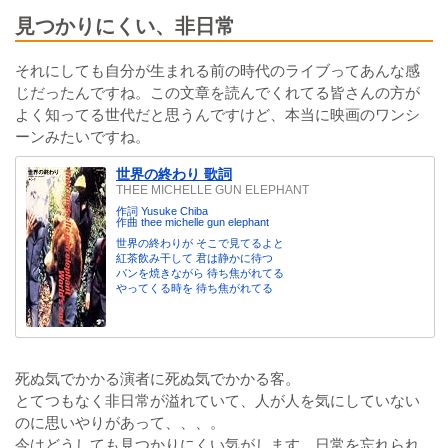
見つかりにくい、非日常
それにしても自分が生まれる前の時代のライブってあんな感
じだったんですね。この文章を読んでくれてる皆さんの方が
よく知ってる世代だと思うんですけど、本当に映画のワンシ
ーンみたいですね。
世界の終わり 歌詞
THEE MICHELLE GUN ELEPHANT
作詞 Yusuke Chiba
作曲 thee michelle gun elephant
世界の終わりが そこで見てるよと
紅茶飲み干して 君は静かに待つ
パンを焼きながら 待ち焦がれてる
やってくる時を 待ち焦がれてる
死ぬ気でかかる演者に死ぬ気でかかる客。
とてつもなく非日常が溢れていて、人が人を気にしていない
のに思いやりがあって、、、。
今はどうしても見つかりにくい気がします。日常を忘れられ