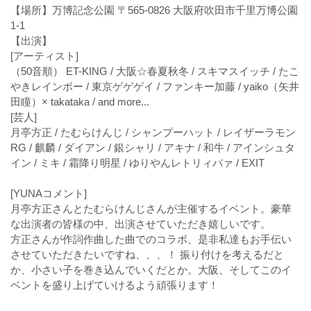
【場所】万博記念公園 〒565-0826 大阪府吹田市千里万博公園
1-1
【出演】
[アーティスト]
（50音順） ET-KING / 大阪☆春夏秋冬 / スキマスイッチ / たこ
やきレインボー / 東京ゲゲゲイ / ファンキー加藤 / yaiko（矢井
田瞳）× takataka / and more...
[芸人]
月亭方正 / たむらけんじ / シャンプーハット / レイザーラモン
RG / 麒麟 / ダイアン / 銀シャリ / アキナ / 和牛 / アインシュタ
イン / ミキ / 霜降り明星 / ゆりやんレトリィバァ / EXIT
[YUNAコメント]
月亭方正さんとたむらけんじさんが主催するイベント。豪華
な出演者の皆様の中、出演させていただき嬉しいです。
方正さんが作詞作曲した曲でのコラボ、是非私達もお手伝い
させていただきたいですね、、、！ 振り付けを考えるだと
か、小さい子を巻き込んでいくだとか。大阪、そしてこのイ
ベントを盛り上げていけるよう頑張ります！