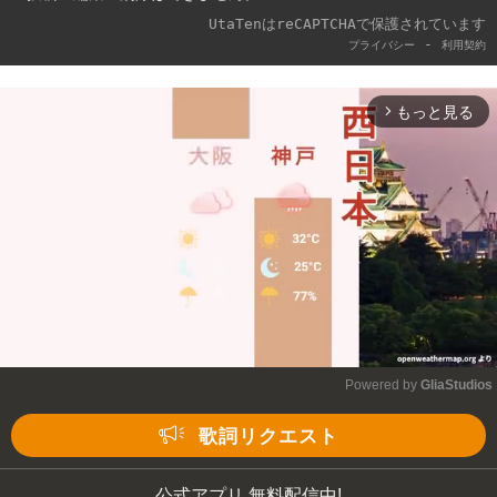
UtaTenはreCAPTCHAで保護されています
-
プライバシー
利用契約
もっと見る
arrow_forward_ios
Powered by 
GliaStudios
Mute
歌詞リクエスト
公式アプリ 無料配信中!