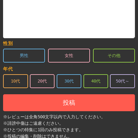
性別
男性
女性
その他
年代
10代
20代
30代
40代
50代～
投稿
※レビューは全角500文字以内で入力してください。
※誹謗中傷はご遠慮ください。
※ひとつの特集に1回のみ投稿できます。
※投稿の編集・削除はできません。