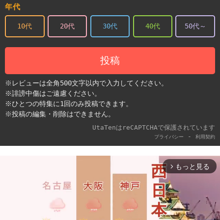
年代
10代
20代
30代
40代
50代～
投稿
※レビューは全角500文字以内で入力してください。
※誹謗中傷はご遠慮ください。
※ひとつの特集に1回のみ投稿できます。
※投稿の編集・削除はできません。
UtaTenはreCAPTCHAで保護されています
-
プライバシー
利用契約
もっと見る
arrow_forward_ios