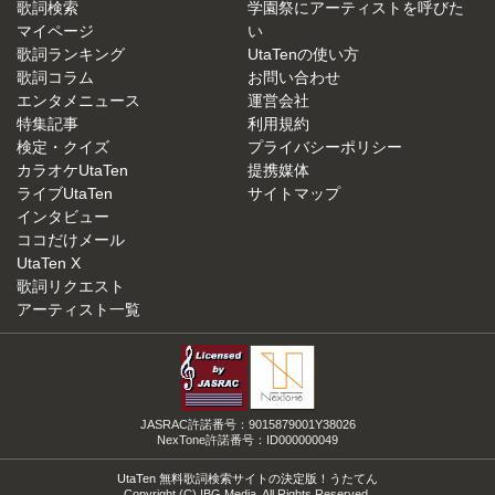
歌詞検索
学園祭にアーティストを呼びた
マイページ
い
歌詞ランキング
UtaTenの使い方
歌詞コラム
お問い合わせ
エンタメニュース
運営会社
特集記事
利用規約
検定・クイズ
プライバシーポリシー
カラオケUtaTen
提携媒体
ライブUtaTen
サイトマップ
インタビュー
ココだけメール
UtaTen X
歌詞リクエスト
アーティスト一覧
JASRAC許諾番号：9015879001Y38026
NexTone許諾番号：ID000000049
UtaTen 無料歌詞検索サイトの決定版！うたてん
Copyright (C) IBG Media. All Rights Reserved.