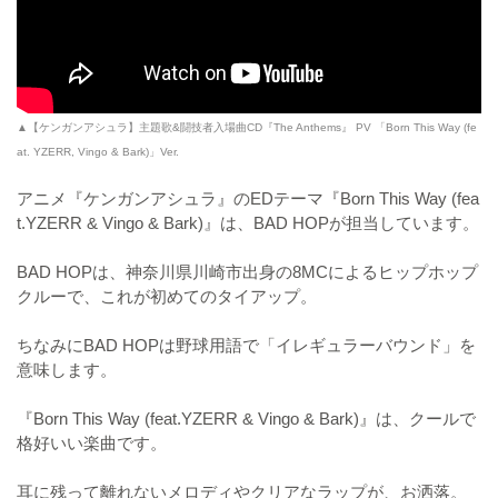
▲【ケンガンアシュラ】主題歌&闘技者入場曲CD『The Anthems』 PV 「Born This Way (fe
at. YZERR, Vingo & Bark)」Ver.
アニメ『ケンガンアシュラ』のEDテーマ『Born This Way (fea
t.YZERR & Vingo & Bark)』は、BAD HOPが担当しています。
BAD HOPは、神奈川県川崎市出身の8MCによるヒップホップ
クルーで、これが初めてのタイアップ。
ちなみにBAD HOPは野球用語で「イレギュラーバウンド」を
意味します。
『Born This Way (feat.YZERR & Vingo & Bark)』は、クールで
格好いい楽曲です。
耳に残って離れないメロディやクリアなラップが、お洒落。