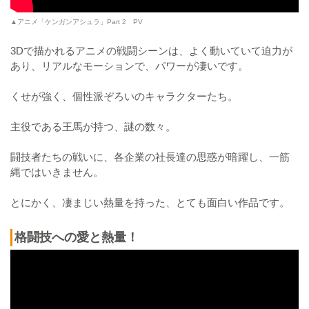
▲アニメ「ケンガンアシュラ」Part 2 PV
3Dで描かれるアニメの戦闘シーンは、よく動いていて迫力が
あり、リアルなモーションで、パワーが凄いです。
くせが強く、個性派ぞろいのキャラクターたち。
主役である王馬が持つ、謎の数々。
闘技者たちの戦いに、各企業の社長達の思惑が暗躍し、一筋
縄ではいきません。
とにかく、凄まじい熱量を持った、とても面白い作品です。
格闘技への愛と熱量！