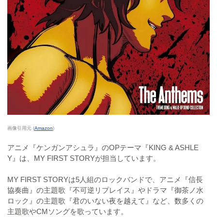
画像引用元 (
Amazon
)
アニメ『ケンガンアシュラ』のOPテーマ『KING & ASHLE
Y』は、MY FIRST STORYが担当しています。
MY FIRST STORYは5人組のロックバンドで、アニメ『信長
協奏曲』の主題歌『不可逆リプレイス』やドラマ『御茶ノ水
ロック』の主題歌『君のいない夜を越えて』など、数多くの
主題歌やCMソングを歌っています。