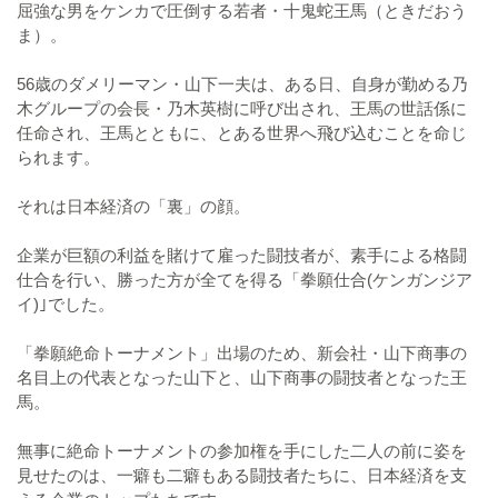
屈強な男をケンカで圧倒する若者・十鬼蛇王馬（ときだおう
ま）。
56歳のダメリーマン・山下一夫は、ある日、自身が勤める乃
木グループの会長・乃木英樹に呼び出され、王馬の世話係に
任命され、王馬とともに、とある世界へ飛び込むことを命じ
られます。
それは日本経済の「裏」の顔。
企業が巨額の利益を賭けて雇った闘技者が、素手による格闘
仕合を行い、勝った方が全てを得る「拳願仕合(ケンガンジア
イ)｣でした。
「拳願絶命トーナメント」出場のため、新会社・山下商事の
名目上の代表となった山下と、山下商事の闘技者となった王
馬。
無事に絶命トーナメントの参加権を手にした二人の前に姿を
見せたのは、一癖も二癖もある闘技者たちに、日本経済を支