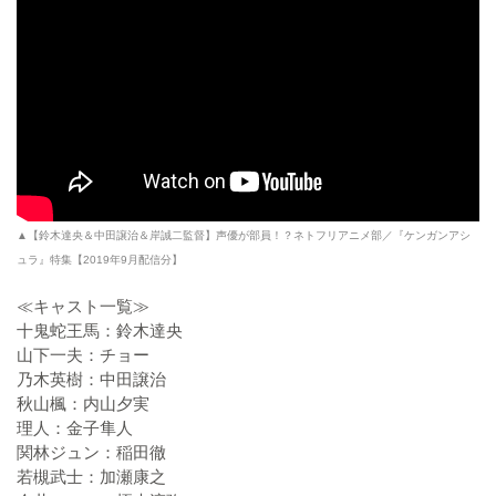
▲【鈴木達央＆中田譲治＆岸誠二監督】声優が部員！？ネトフリアニメ部／『ケンガンアシ
ュラ』特集【2019年9月配信分】
≪キャスト一覧≫
十鬼蛇王馬：鈴木達央
山下一夫：チョー
乃木英樹：中田譲治
秋山楓：内山夕実
理人：金子隼人
関林ジュン：稲田徹
若槻武士：加瀬康之