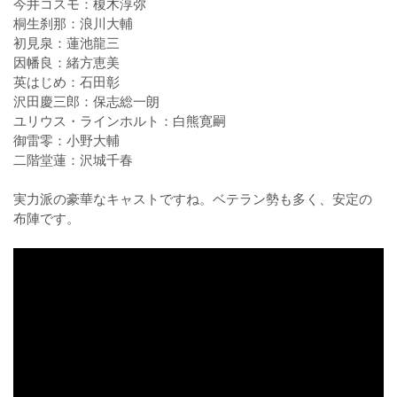
今井コスモ：榎木淳弥
桐生刹那：浪川大輔
初見泉：蓮池龍三
因幡良：緒方恵美
英はじめ：石田彰
沢田慶三郎：保志総一朗
ユリウス・ラインホルト：白熊寛嗣
御雷零：小野大輔
二階堂蓮：沢城千春
実力派の豪華なキャストですね。ベテラン勢も多く、安定の
布陣です。