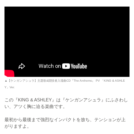
▲【ケンガンアシュラ】主題歌&闘技者入場曲CD『The Anthems』 PV 「KING & ASHLE
Y」Ver.
この『KING & ASHLEY』は『ケンガンアシュラ』にふさわし
い、アツく胸に迫る楽曲です。
最初から最後まで強烈なインパクトを放ち、テンションが上
がりますよ。