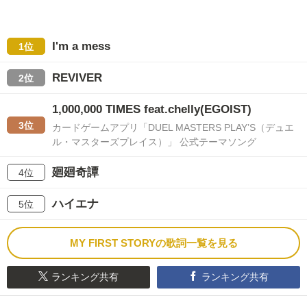
I'm a mess
1位
REVIVER
2位
1,000,000 TIMES feat.chelly(EGOIST)
3位
カードゲームアプリ「DUEL MASTERS PLAY’S（デュエ
ル・マスターズプレイス）」 公式テーマソング
廻廻奇譚
4位
ハイエナ
5位
MY FIRST STORYの歌詞一覧を見る
ランキング共有
ランキング共有