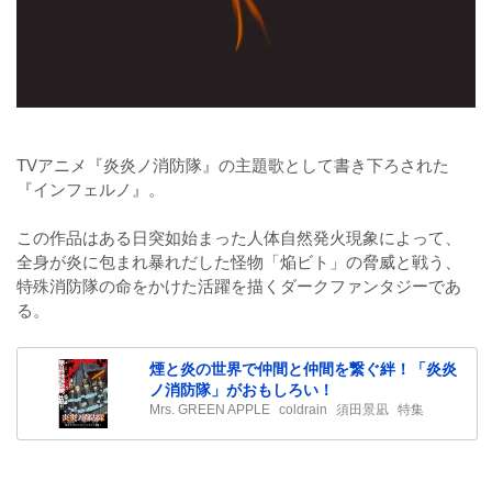
TVアニメ『炎炎ノ消防隊』の主題歌として書き下ろされた
『インフェルノ』。
この作品はある日突如始まった人体自然発火現象によって、
全身が炎に包まれ暴れだした怪物「焔ビト」の脅威と戦う、
特殊消防隊の命をかけた活躍を描くダークファンタジーであ
る。
煙と炎の世界で仲間と仲間を繋ぐ絆！「炎炎
ノ消防隊」がおもしろい！
Mrs. GREEN APPLE
coldrain
須田景凪
特集