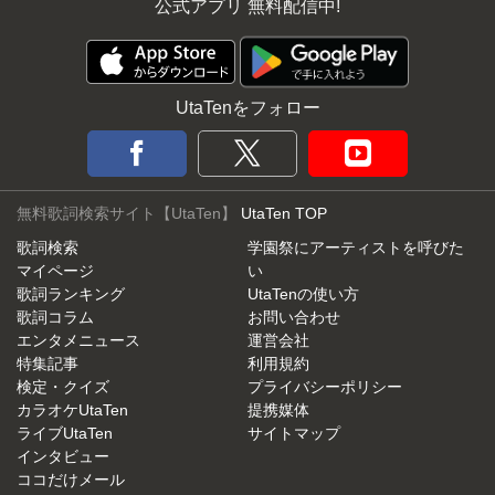
公式アプリ 無料配信中!
UtaTenをフォロー
無料歌詞検索サイト【UtaTen】
UtaTen TOP
歌詞検索
学園祭にアーティストを呼びた
マイページ
い
歌詞ランキング
UtaTenの使い方
歌詞コラム
お問い合わせ
エンタメニュース
運営会社
特集記事
利用規約
検定・クイズ
プライバシーポリシー
カラオケUtaTen
提携媒体
ライブUtaTen
サイトマップ
インタビュー
ココだけメール