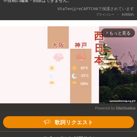
※投稿の編集・削除はできません。
UtaTenはreCAPTCHAで保護されています
-
プライバシー
利用契約
もっと見る
arrow_forward_ios
Powered by 
GliaStudios
Mute
歌詞リクエスト