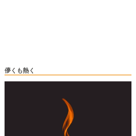
儚くも熱く