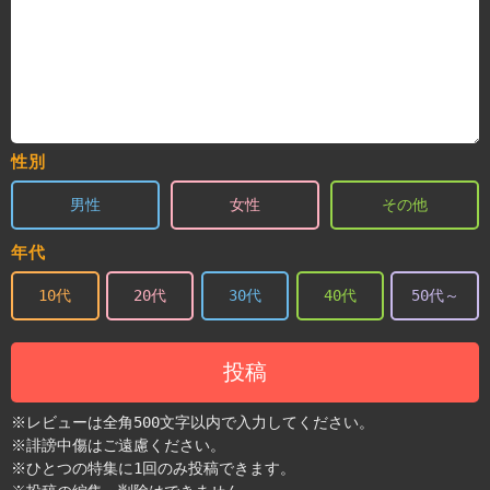
性別
男性
女性
その他
年代
10代
20代
30代
40代
50代～
投稿
※レビューは全角500文字以内で入力してください。
※誹謗中傷はご遠慮ください。
※ひとつの特集に1回のみ投稿できます。