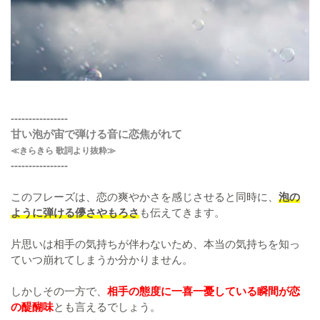
----------------
甘い泡が宙で弾ける音に恋焦がれて
≪きらきら 歌詞より抜粋≫
----------------
このフレーズは、恋の爽やかさを感じさせると同時に、
泡の
ように弾ける儚さやもろさ
も伝えてきます。
片思いは相手の気持ちが伴わないため、本当の気持ちを知っ
ていつ崩れてしまうか分かりません。
しかしその一方で、
相手の態度に一喜一憂している瞬間が恋
の醍醐味
とも言えるでしょう。