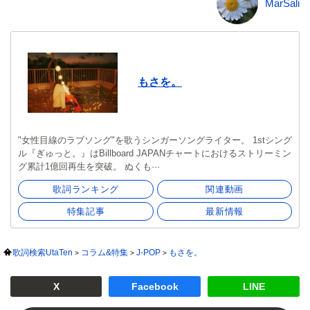
MarSali
もさを。
"女性目線のラブソング"を歌うシンガーソングライター。 1stシング
ル『ぎゅっと。』はBillboard JAPANチャートにおけるストリーミン
グ累計1億回再生を突破。 ぬくも···
歌詞ランキング
関連動画
特集記事
最新情報
歌詞検索UtaTen
コラム&特集
J-POP
もさを。
X
Facebook
LINE