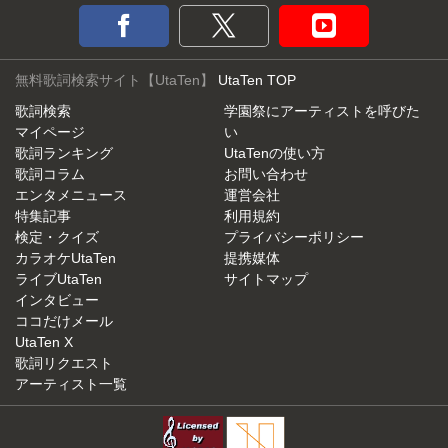
無料歌詞検索サイト【UtaTen】
UtaTen TOP
歌詞検索
学園祭にアーティストを呼びた
マイページ
い
歌詞ランキング
UtaTenの使い方
歌詞コラム
お問い合わせ
エンタメニュース
運営会社
特集記事
利用規約
検定・クイズ
プライバシーポリシー
カラオケUtaTen
提携媒体
ライブUtaTen
サイトマップ
インタビュー
ココだけメール
UtaTen X
歌詞リクエスト
アーティスト一覧