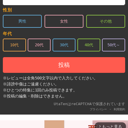
性別
男性
女性
その他
年代
10代
20代
30代
40代
50代～
投稿
※レビューは全角500文字以内で入力してください。
※誹謗中傷はご遠慮ください。
※ひとつの特集に1回のみ投稿できます。
※投稿の編集・削除はできません。
UtaTenはreCAPTCHAで保護されています
-
プライバシー
利用契約
もっと見る
arrow_forward_ios