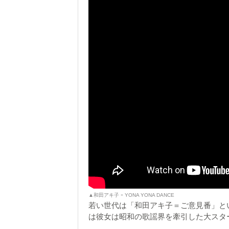
▲和田アキ子 ｰ YONA YONA DANCE
若い世代は「和田アキ子＝ご意見番」と
は彼女は昭和の歌謡界を牽引した大スタ