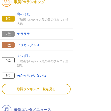
歌詞PVランキング
K-POP
演歌・歌謡
バンド
洋楽
島のうた
1位
『映画ちいかわ 人魚の島のひみつ』挿
VTuber
ディズニー
入歌
ヤラララ
2位
ブリキノダンス
3位
くつずれ
4位
「映画ちいかわ 人魚の島のひみつ」主
題歌
分かっちゃいないね
5位
歌詞ランキング一覧を見る
最新エンタメニュース