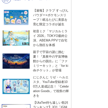
【速報】クラブ すっぴん
パウダー×ポケモンスリ
ープ！眠るたびに美肌を
育む限定コラボが誕生
初音ミク「マジカルミラ
イ 2026」TOKYO最終公
演、ABEMA PPVで自宅
から熱狂を体感
親子で宇宙の謎に挑む
夏！『真夜中の宇宙博物
館からの脱出』に「ファ
ミリーキット」と「for ki
dsチケット」が登場
にじさんじ リゼ・ヘルエ
スタ、YouTube登録者10
0万人達成記念！「Celebr
ation Goods」で祝祭の輝
きを
【UtaTen待ち遠しい歌詞
ランキング】JO1「IGNI