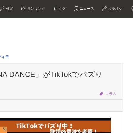
検定
ランキング
タグ
ニュース
カラオケ
アキ子
A DANCE」がTikTokでバズり
コラム