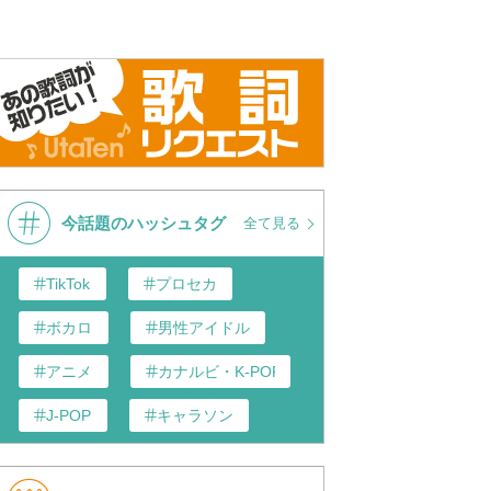
今話題のハッシュタグ
全て見る
TikTok
プロセカ
ボカロ
男性アイドル
アニメ
カナルビ・K-POP和訳
J-POP
キャラソン
あんスタ
歌い手