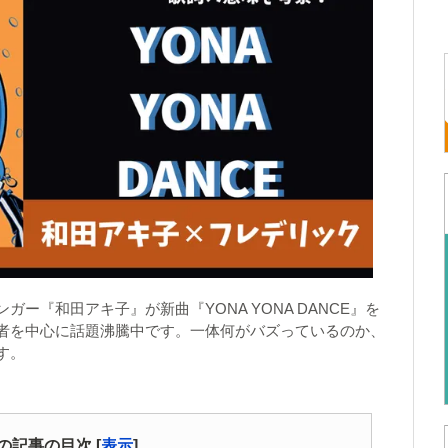
ー『和田アキ子』が新曲『YONA YONA DANCE』を
者を中心に話題沸騰中です。一体何がバズっているのか、
す。
の記事の目次
[
表示
]