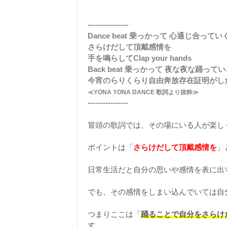
----------------
Dance beat 乗っかって 心通じ合ってい
さらけだして頂戴感情を
手を鳴らしてClap your hands
Back beat 乗っかって 夜な夜な踊って
今宵のらりくらり自由奔放存在証明がし
≪YONA YONA DANCE 歌詞より抜粋≫
----------------
冒頭の歌詞では、その場にいる人が楽し
ポイントは「
さらけだして頂戴感情を
」
日常生活だと自分の思いや感情を表に出
でも、その感情をしまい込んでいては自
つまりここは「
踊ることで自分をさらけ
す。