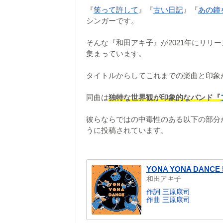
『
笑って許して
』『
古い日記
』『
あの鐘
シンガーです。
そんな『和田アキ子』が2021年にリリ
集まっています。
タイトルからしてこれまでの楽曲と印象
同曲は
独特な世界観が印象的なバンド『
彼らならではの中毒性のある以下の部分が
うに投稿されています。
YONA YONA DANCE
和田アキ子
作詞 三原康司
作曲 三原康司