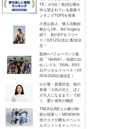
TE」が1位！歌詞公開を
待ち望まれている新曲ラ
ンキングTOP5を発表
小見山直人、個人活動始
動から1年。3rd Singleを
経て、初のEPをリリー
ス！8月12日(水)に配信決
定！
筋肉×パフォーマンス集
団「└BHNX┘」待望の2n
dシングル『RUN』8月5
日デジタルリリース！HY
ROX2026出場決定！
かが屋・賀屋壮也、初の
単著『４匹の犬と、ぼく
が大人になるまで』で紡
ぐ、愛と成長の物語
TREASUREとの夢の90
秒が現実へ！MENOKIN
泡マスクが贈るスペシャ
ルヨントンキャンペーン