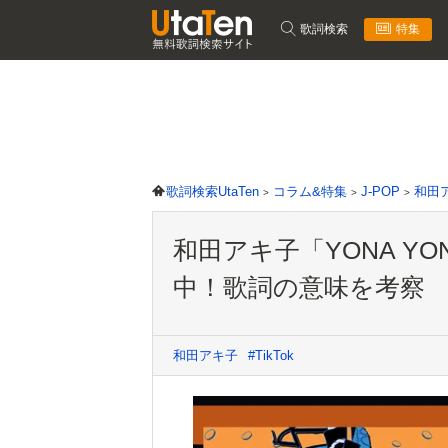
歌詞検索
特集
歌詞検索UtaTen
コラム&特集
J-POP
和田
和田アキ子「YONA YON
中！歌詞の意味を考察
和田アキ子
#TikTok