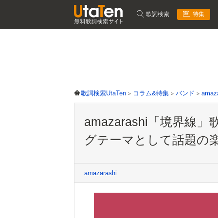
歌詞検索
特集
歌詞検索UtaTen
コラム&特集
バンド
amaza
amazarashi「境
グテーマとして話題の
amazarashi