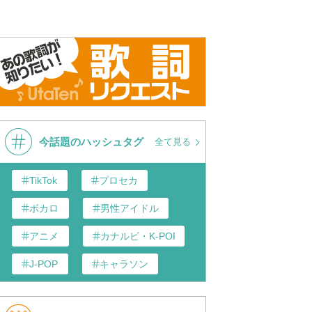
今話題のハッシュタグ
全て見る
TikTok
プロセカ
ボカロ
男性アイドル
アニメ
カナルビ・K-POP和訳
J-POP
キャラソン
あんスタ
歌い手