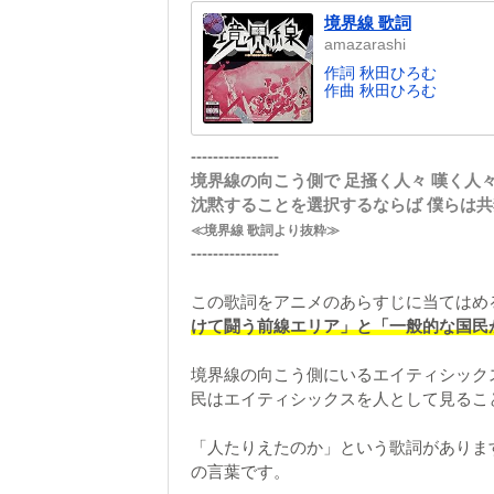
境界線 歌詞
amazarashi
作詞 秋田ひろむ
作曲 秋田ひろむ
----------------
境界線の向こう側で 足掻く人々 嘆く人
沈黙することを選択するならば 僕らは共
≪境界線 歌詞より抜粋≫
----------------
この歌詞をアニメのあらすじに当てはめ
けて闘う前線エリア」と「一般的な国民
境界線の向こう側にいるエイティシック
民はエイティシックスを人として見るこ
「人たりえたのか」という歌詞がありま
の言葉です。