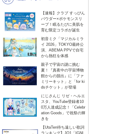
【速報】クラブ すっぴん
パウダー×ポケモンスリ
ープ！眠るたびに美肌を
育む限定コラボが誕生
初音ミク「マジカルミラ
イ 2026」TOKYO最終公
演、ABEMA PPVで自宅
から熱狂を体感
親子で宇宙の謎に挑む
夏！『真夜中の宇宙博物
館からの脱出』に「ファ
ミリーキット」と「for ki
dsチケット」が登場
にじさんじ リゼ・ヘルエ
スタ、YouTube登録者10
0万人達成記念！「Celebr
ation Goods」で祝祭の輝
きを
【UtaTen待ち遠しい歌詞
ランキング】JO1「IGNI