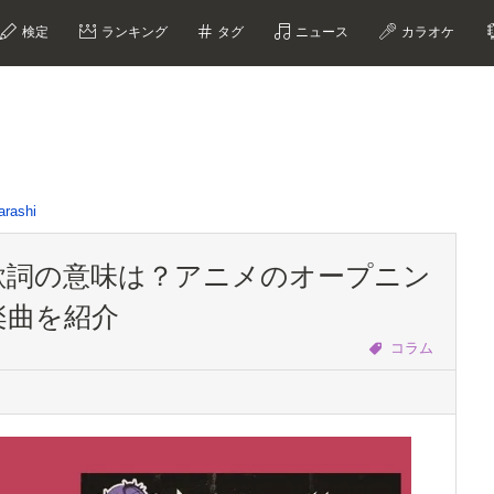
検定
ランキング
タグ
ニュース
カラオケ
rashi
界線」歌詞の意味は？アニメのオープニン
楽曲を紹介
コラム