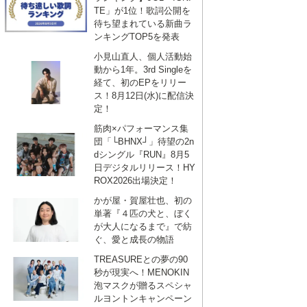
TE」が1位！歌詞公開を
待ち望まれている新曲ラ
ンキングTOP5を発表
小見山直人、個人活動始
動から1年。3rd Singleを
経て、初のEPをリリー
ス！8月12日(水)に配信決
定！
筋肉×パフォーマンス集
団「└BHNX┘」待望の2n
dシングル『RUN』8月5
日デジタルリリース！HY
ROX2026出場決定！
かが屋・賀屋壮也、初の
単著『４匹の犬と、ぼく
が大人になるまで』で紡
ぐ、愛と成長の物語
TREASUREとの夢の90
秒が現実へ！MENOKIN
泡マスクが贈るスペシャ
ルヨントンキャンペーン