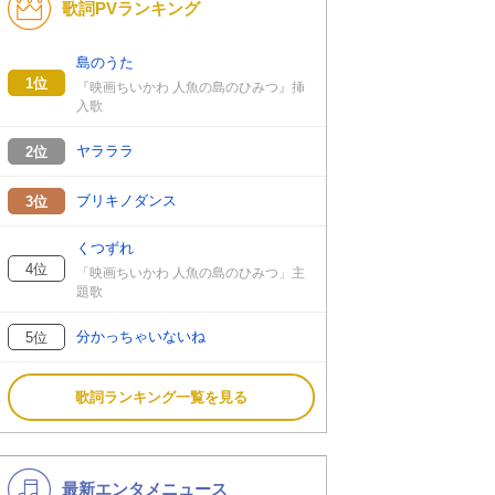
歌詞PVランキング
K-POP
演歌・歌謡
バンド
洋楽
島のうた
1位
『映画ちいかわ 人魚の島のひみつ』挿
VTuber
ディズニー
入歌
ヤラララ
2位
ブリキノダンス
3位
くつずれ
4位
「映画ちいかわ 人魚の島のひみつ」主
題歌
分かっちゃいないね
5位
歌詞ランキング一覧を見る
最新エンタメニュース