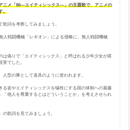
アニメ「86―エイティシックス―」の主題歌で、アニメの
す。
て歌詞を考察してみましょう。
立無人戦闘機械「レギオン」による侵略に、無人戦闘機械
。
のは偽りで「エイティシックス」と呼ばれる少年少女が搭
現実でした。
、人型の豚として道具のように使われます。
きる姿やエイティシックスを犠牲にする国の体制への葛藤
」「他人を尊重するとはどういうことか」を考えさせられ
』の歌詞を見てみましょう。