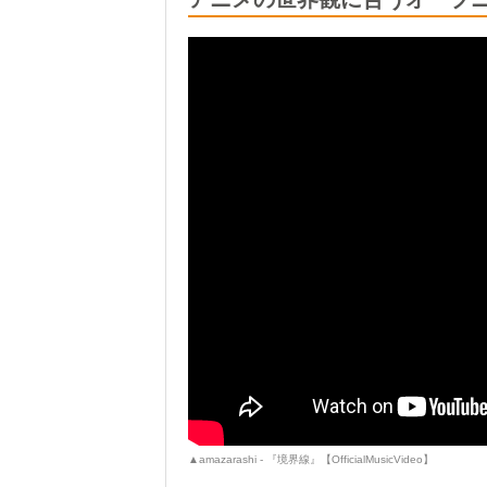
▲amazarashi - 『境界線』【OfficialMusicVideo】