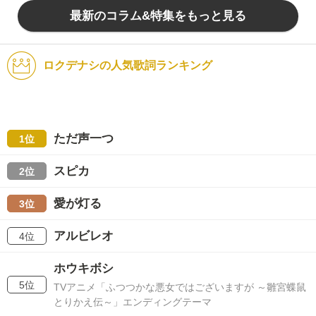
最新のコラム&特集をもっと見る
ロクデナシの人気歌詞ランキング
ただ声一つ
1位
スピカ
2位
愛が灯る
3位
アルビレオ
4位
ホウキボシ
5位
TVアニメ「ふつつかな悪女ではございますが ～雛宮蝶鼠
とりかえ伝～」エンディングテーマ