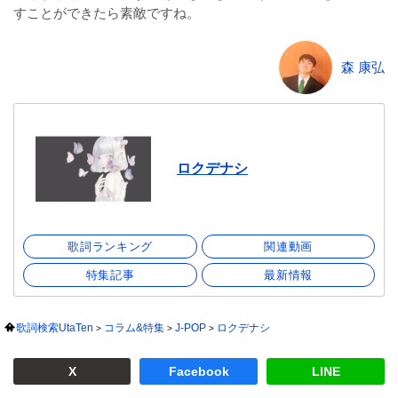
すことができたら素敵ですね。
森 康弘
ロクデナシ
歌詞ランキング
関連動画
特集記事
最新情報
歌詞検索UtaTen
コラム&特集
J-POP
ロクデナシ
X
Facebook
LINE