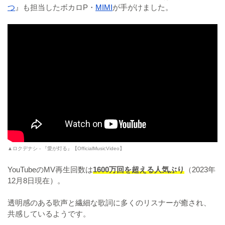
つ
』も担当したボカロP・
MIMI
が手がけました。
▲ロクデナシ - 『愛が灯る』【OfficialMusicVideo】
YouTubeのMV再生回数は
1600万回を超える人気ぶり
（2023年
12月8日現在）。
透明感のある歌声と繊細な歌詞に多くのリスナーが癒され、
共感しているようです。