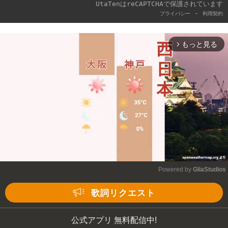
UtaTenはreCAPTCHAで保護されています
-
プライバシー
利用契約
もっと見る
arrow_forward_ios
Powered by 
GliaStudios
Mute
歌詞リクエスト
公式アプリ 無料配信中!