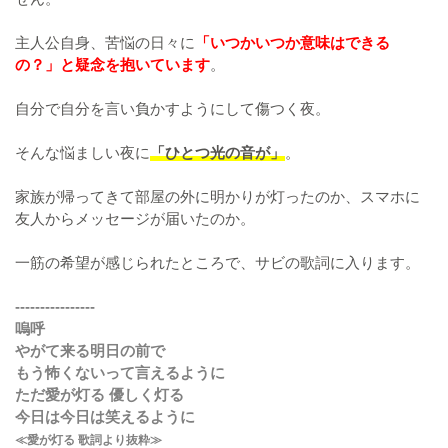
主人公自身、苦悩の日々に
「いつかいつか意味はできる
の？」と疑念を抱いています
。
自分で自分を言い負かすようにして傷つく夜。
そんな悩ましい夜に
「ひとつ光の音が」
。
家族が帰ってきて部屋の外に明かりが灯ったのか、スマホに
友人からメッセージが届いたのか。
一筋の希望が感じられたところで、サビの歌詞に入ります。
----------------
嗚呼
やがて来る明日の前で
もう怖くないって言えるように
ただ愛が灯る 優しく灯る
今日は今日は笑えるように
≪愛が灯る 歌詞より抜粋≫