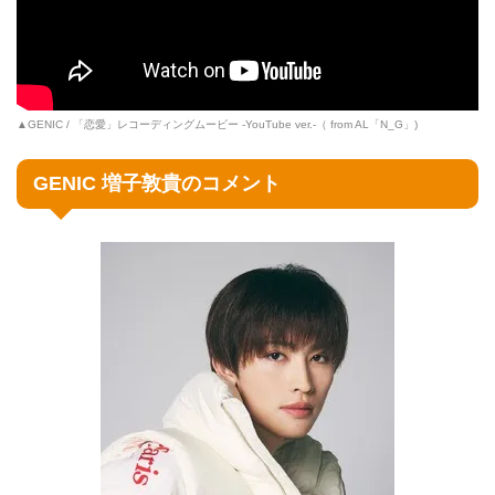
▲GENIC / 「恋愛」レコーディングムービー -YouTube ver.-（ from AL「N_G」)
GENIC 増子敦貴のコメント