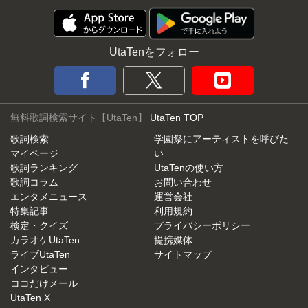
UtaTenをフォロー
無料歌詞検索サイト【UtaTen】
UtaTen TOP
歌詞検索
学園祭にアーティストを呼びた
マイページ
い
歌詞ランキング
UtaTenの使い方
歌詞コラム
お問い合わせ
エンタメニュース
運営会社
特集記事
利用規約
検定・クイズ
プライバシーポリシー
カラオケUtaTen
提携媒体
ライブUtaTen
サイトマップ
インタビュー
ココだけメール
UtaTen X