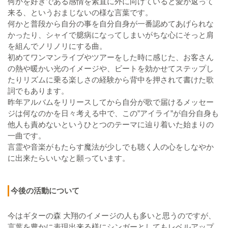
何かを好きである感情を素直に外に向けていると愛が返って
来る、というおまじないの様な言葉です。
何かと普段から自分の事を自分自身が一番認めてあげられな
かったり、シャイで臆病になってしまいがちな心にそっと肩
を組んでノリノリにする曲。
初めてワンマンライブやツアーをした時に感じた、お客さん
の熱や暖かい光のイメージや、ビートを効かせてステップし
たりリズムに乗る楽しさの経験から背中を押されて書けた歌
詞でもあります。
昨年アルバムをリリースしてから自分が歌で届けるメッセー
ジは何なのかを日々考える中で、この”アイライ”が自分自身も
他人も責めないというひとつのテーマに辿り着いた始まりの
一曲です。
言霊や音楽がもたらす魔法が少しでも聴く人の心をしなやか
に出来たらいいなと願っています。
今後の活動について
今はギターの森 大翔のイメージの人も多いと思うのですが、
言葉を豊かに表現出来る様にシンガーとしてもレベルアップ