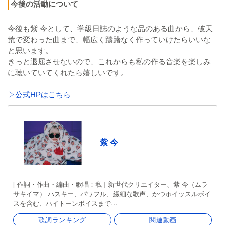
今後の活動について
今後も紫 今として、学級日誌のような品のある曲から、破天
荒で変わった曲まで、幅広く躊躇なく作っていけたらいいな
と思います。
きっと退屈させないので、これからも私の作る音楽を楽しみ
に聴いていてくれたら嬉しいです。
▷公式HPはこちら
紫 今
[ 作詞・作曲・編曲・歌唱：私 ] 新世代クリエイター、紫 今（ムラ
サキイマ） ハスキー、パワフル、繊細な歌声、かつホイッスルボイ
スを含む、ハイトーンボイスまで···
歌詞ランキング
関連動画