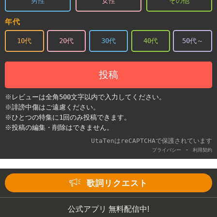
男性
女性
その他
年代
10代
20代
30代
40代
50代～
投稿
※レビューは全角500文字以内で入力してください。
※誹謗中傷はご遠慮ください。
※ひとつの特集に1回のみ投稿できます。
※投稿の編集・削除はできません。
UtaTenはreCAPTCHAで保護されています
-
プライバシー
利用契約
歌詞リクエスト
公式アプリ 無料配信中!