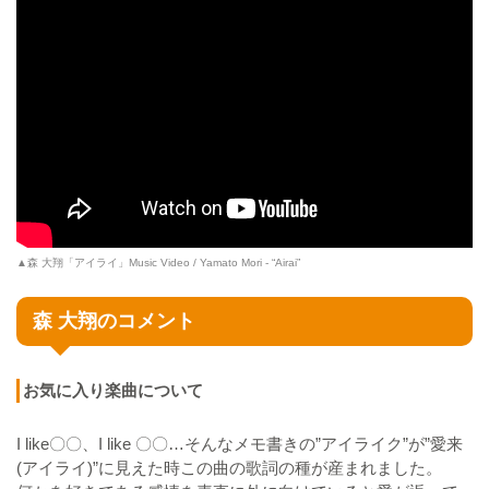
▲森 大翔「アイライ」Music Video / Yamato Mori - “Airai”
森 大翔のコメント
お気に入り楽曲について
I like〇〇、I like 〇〇…そんなメモ書きの”アイライク”が”愛来
(アイライ)”に見えた時この曲の歌詞の種が産まれました。