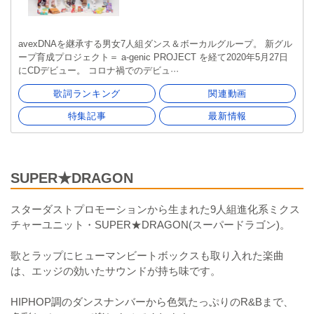
avexDNAを継承する男女7人組ダンス＆ボーカルグループ。 新グル
ープ育成プロジェクト＝ a-genic PROJECT を経て2020年5月27日
にCDデビュー。 コロナ禍でのデビュ···
歌詞ランキング
関連動画
特集記事
最新情報
SUPER★DRAGON
スターダストプロモーションから生まれた9人組進化系ミクス
チャーユニット・SUPER★DRAGON(スーパードラゴン)。
歌とラップにヒューマンビートボックスも取り入れた楽曲
は、エッジの効いたサウンドが持ち味です。
HIPHOP調のダンスナンバーから色気たっぷりのR&Bまで、