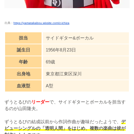
出典：
https://yamatakabou.wixsite.com/z-ichiza
担当
サイドギター&ボーカル
誕生日
1956年8月23日
年齢
69歳
出身地
東京都江東区深川
血液型
A型
ずうとるびの
リーダー
で、サイドギターとボーカルを担当す
るのが山田隆夫。
ずうとるびの結成以前から作詞作曲が趣味だったようで、
デ
ビューシングルの「透明人間」をはじめ、複数の楽曲は彼が