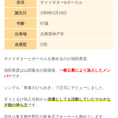
担当
サイドギター&ボーカル
誕生日
1959年2月10日
年齢
67歳
出身地
兵庫県神戸市
血液型
O型
サイドギターとボーカルを務めるのが池田善彦。
池田善彦は山田隆夫の脱退後、
一般公募により加入したメン
バー
です。
シングル「青春のひらめき」で正式にデビューしました。
ずうとるび加入当初から
俳優としても活動していたマルチな
才能の持ち主
です。
現在は東京都中野区の飲食店でオーナーも務めています。