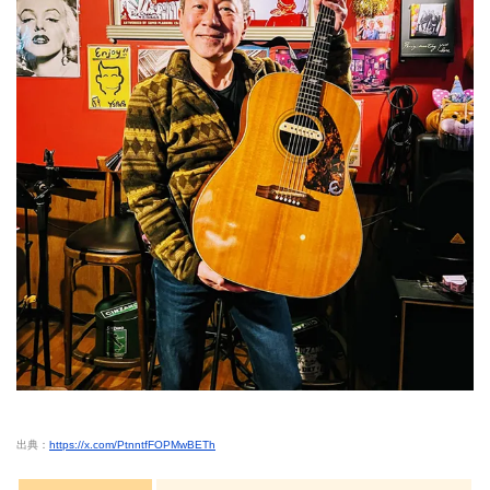
出典：
https://x.com/PtnntfFOPMwBETh