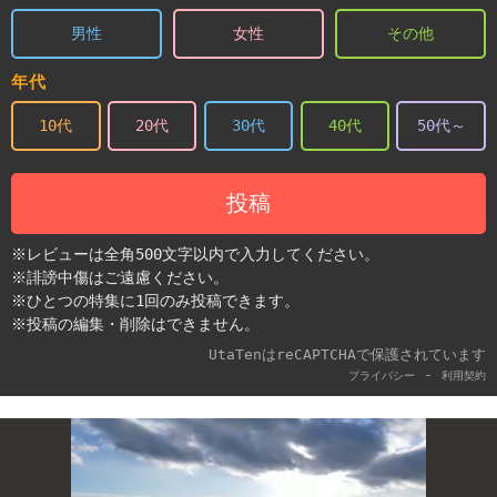
男性
女性
その他
年代
10代
20代
30代
40代
50代～
投稿
※レビューは全角500文字以内で入力してください。
※誹謗中傷はご遠慮ください。
※ひとつの特集に1回のみ投稿できます。
※投稿の編集・削除はできません。
UtaTenはreCAPTCHAで保護されています
-
プライバシー
利用契約