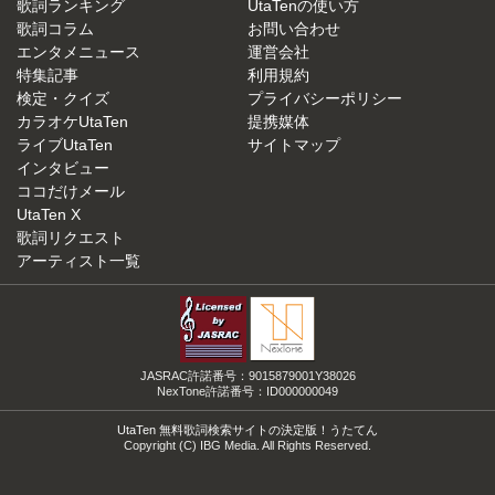
歌詞ランキング
UtaTenの使い方
歌詞コラム
お問い合わせ
エンタメニュース
運営会社
特集記事
利用規約
検定・クイズ
プライバシーポリシー
カラオケUtaTen
提携媒体
ライブUtaTen
サイトマップ
インタビュー
ココだけメール
UtaTen X
歌詞リクエスト
アーティスト一覧
JASRAC許諾番号：9015879001Y38026
NexTone許諾番号：ID000000049
UtaTen 無料歌詞検索サイトの決定版！うたてん
Copyright (C) IBG Media. All Rights Reserved.