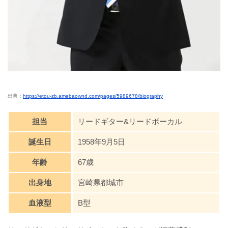
出典：
https://etou-zb.amebaownd.com/pages/5989678/biography
担当
リードギター&リードボーカル
誕生日
1958年9月5日
年齢
67歳
出身地
宮崎県都城市
血液型
B型