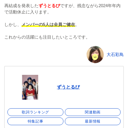
再結成を発表した
ずうとるび
ですが、残念ながら2024年年内
で活動休止に入ります。
しかし、
メンバーの5人は全員ご健在
。
これからの活躍にも注目したいところです。
大石彩鳥
ずうとるび
歌詞ランキング
関連動画
特集記事
最新情報