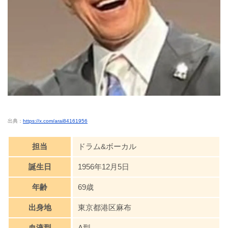
出典：
https://x.com/arai84161956
担当
ドラム&ボーカル
誕生日
1956年12月5日
年齢
69歳
出身地
東京都港区麻布
血液型
A型