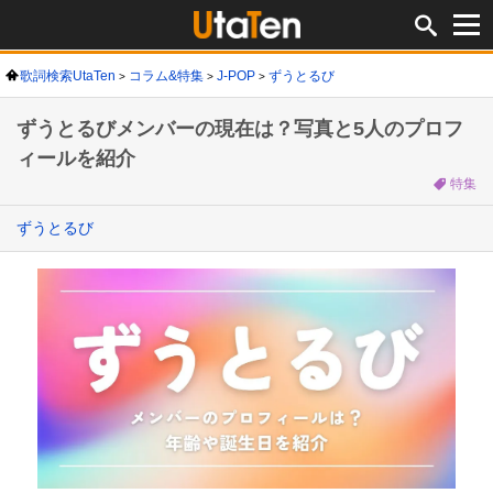
歌詞検索UtaTen
コラム&特集
J-POP
ずうとるび
ずうとるびメンバーの現在は？写真と5人のプロフ
ィールを紹介
特集
ずうとるび