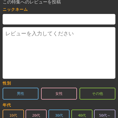
この特集へのレビューを投稿
ニックネーム
性別
男性
女性
その他
年代
10代
20代
30代
40代
50代～