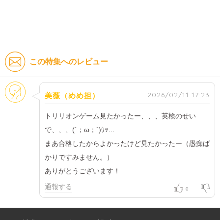
この特集へのレビュー
そのほか
2026/02/11 17:23
美薇（めめ担）
トリリオンゲーム見たかったー、、、英検のせい
で、、、(´；ω；`)ｳｯ…
まあ合格したからよかったけど見たかったー（愚痴ば
かりですみません。）
ありがとうございます！
通報する
0