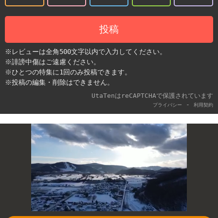
投稿
※レビューは全角500文字以内で入力してください。
※誹謗中傷はご遠慮ください。
※ひとつの特集に1回のみ投稿できます。
※投稿の編集・削除はできません。
UtaTenはreCAPTCHAで保護されています
-
プライバシー
利用契約