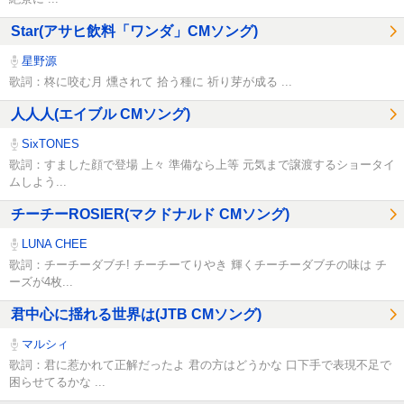
Star(アサヒ飲料「ワンダ」CMソング)
星野源
歌詞：柊に咬む月 燻されて 拾う種に 祈り芽が成る ...
人人人(エイブル CMソング)
SixTONES
歌詞：すました顔で登場 上々 準備なら上等 元気まで譲渡するショータイ
ムしよう...
チーチーROSIER(マクドナルド CMソング)
LUNA CHEE
歌詞：チーチーダブチ! チーチーてりやき 輝くチーチーダブチの味は チ
ーズが4枚...
君中心に揺れる世界は(JTB CMソング)
マルシィ
歌詞：君に惹かれて正解だったよ 君の方はどうかな 口下手で表現不足で
困らせてるかな ...