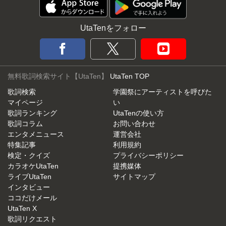
UtaTenをフォロー
無料歌詞検索サイト【UtaTen】
UtaTen TOP
歌詞検索
学園祭にアーティストを呼びた
マイページ
い
歌詞ランキング
UtaTenの使い方
歌詞コラム
お問い合わせ
エンタメニュース
運営会社
特集記事
利用規約
検定・クイズ
プライバシーポリシー
カラオケUtaTen
提携媒体
ライブUtaTen
サイトマップ
インタビュー
ココだけメール
UtaTen X
歌詞リクエスト