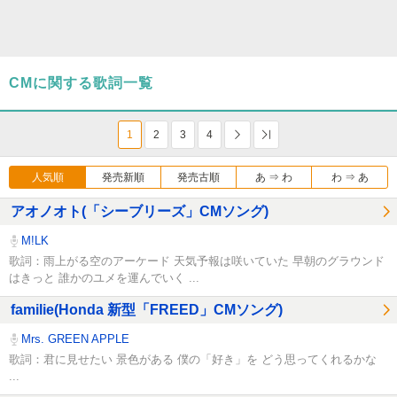
CMに関する歌詞一覧
1
2
3
4
次へ
Last
人気順
発売新順
発売古順
あ ⇒ わ
わ ⇒ あ
アオノオト(「シーブリーズ」CMソング)
M!LK
歌詞：雨上がる空のアーケード 天気予報は咲いていた 早朝のグラウンド
はきっと 誰かのユメを運んでいく ...
familie(Honda 新型「FREED」CMソング)
Mrs. GREEN APPLE
歌詞：君に見せたい 景色がある 僕の「好き」を どう思ってくれるかな
...