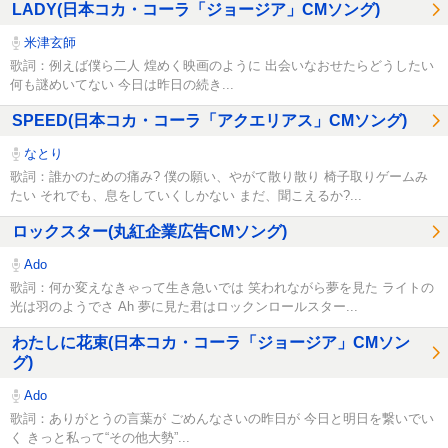
LADY(日本コカ・コーラ「ジョージア」CMソング)
米津玄師
歌詞：例えば僕ら二人 煌めく映画のように 出会いなおせたらどうしたい
何も謎めいてない 今日は昨日の続き...
SPEED(日本コカ・コーラ「アクエリアス」CMソング)
なとり
歌詞：誰かのための痛み? 僕の願い、やがて散り散り 椅子取りゲームみ
たい それでも、息をしていくしかない まだ、聞こえるか?...
ロックスター(丸紅企業広告CMソング)
Ado
歌詞：何か変えなきゃって生き急いでは 笑われながら夢を見た ライトの
光は羽のようでさ Ah 夢に見た君はロックンロールスター...
わたしに花束(日本コカ・コーラ「ジョージア」CMソン
グ)
Ado
歌詞：ありがとうの言葉が ごめんなさいの昨日が 今日と明日を繋いでい
く きっと私って“その他大勢”...