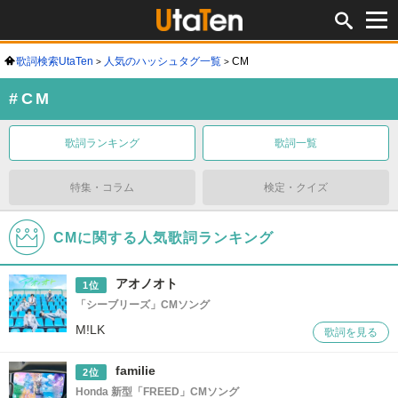
歌詞検索UtaTen
人気のハッシュタグ一覧
CM
#CM
歌詞ランキング
歌詞一覧
特集・コラム
検定・クイズ
CMに関する人気歌詞ランキング
アオノオト
1位
「シーブリーズ」CMソング
M!LK
歌詞を見る
familie
2位
Honda 新型「FREED」CMソング