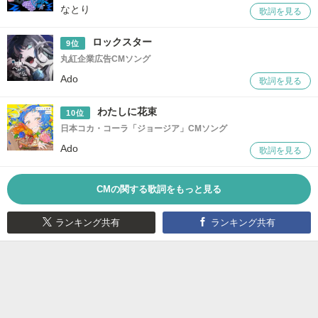
なとり
歌詞を見る
ロックスター
9位
丸紅企業広告CMソング
Ado
歌詞を見る
わたしに花束
10位
日本コカ・コーラ「ジョージア」CMソング
Ado
歌詞を見る
CMの関する歌詞をもっと見る
ランキング共有
ランキング共有