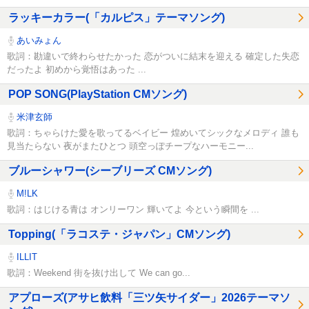
ラッキーカラー(「カルピス」テーマソング)
あいみょん
歌詞：勘違いで終わらせたかった 恋がついに結末を迎える 確定した失恋
だったよ 初めから覚悟はあった ...
POP SONG(PlayStation CMソング)
米津玄師
歌詞：ちゃらけた愛を歌ってるベイビー 煌めいてシックなメロディ 誰も
見当たらない 夜がまたひとつ 頭空っぽチープなハーモニー...
ブルーシャワー(シーブリーズ CMソング)
M!LK
歌詞：はじける青は オンリーワン 輝いてよ 今という瞬間を ...
Topping(「ラコステ・ジャパン」CMソング)
ILLIT
歌詞：Weekend 街を抜け出して We can go...
アプローズ(アサヒ飲料「三ツ矢サイダー」2026テーマソ