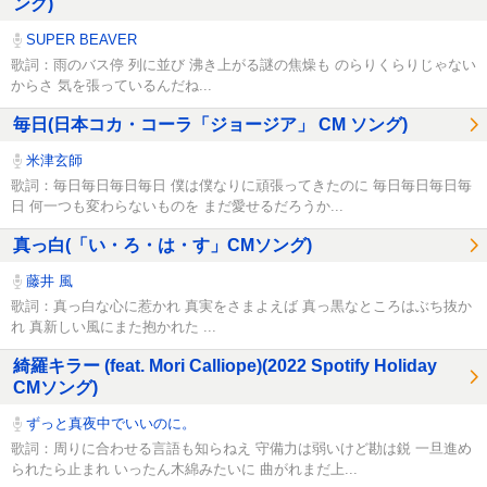
ング)
SUPER BEAVER
歌詞：雨のバス停 列に並び 沸き上がる謎の焦燥も のらりくらりじゃない
からさ 気を張っているんだね...
毎日(日本コカ・コーラ「ジョージア」 CM ソング)
米津玄師
歌詞：毎日毎日毎日毎日 僕は僕なりに頑張ってきたのに 毎日毎日毎日毎
日 何一つも変わらないものを まだ愛せるだろうか...
真っ白(「い・ろ・は・す」CMソング)
藤井 風
歌詞：真っ白な心に惹かれ 真実をさまよえば 真っ黒なところはぶち抜か
れ 真新しい風にまた抱かれた ...
綺羅キラー (feat. Mori Calliope)(2022 Spotify Holiday
CMソング)
ずっと真夜中でいいのに。
歌詞：周りに合わせる言語も知らねえ 守備力は弱いけど勘は鋭 一旦進め
られたら止まれ いったん木綿みたいに 曲がれまだ上...