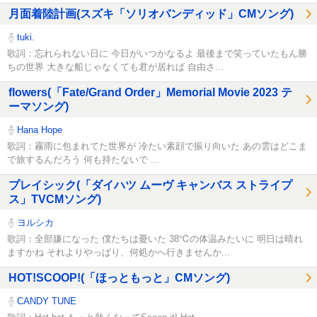
月面着陸計画(スズキ「ソリオバンディッド」CMソング)
tuki.
歌詞：忘れられない日に 今日がいつかなるよ 最後まで笑っていたもん勝
ちの世界 大きな船じゃなくても君が居れば 自由さ...
flowers(「Fate/Grand Order」Memorial Movie 2023 テ
ーマソング)
Hana Hope
歌詞：霧雨に包まれてた世界が 冷たい素顔で振り向いた あの雲はどこま
で旅するんだろう 何も持たないで ...
プレイシック(「ダイハツ ムーヴ キャンバス ストライプ
ス」TVCMソング)
ヨルシカ
歌詞：全部嫌になった 僕たちは憂いた 38℃の体温みたいに 明日は晴れ
ますかね それよりやっぱり、何処かへ行きませんか...
HOT!SCOOP!(「ほっともっと」CMソング)
CANDY TUNE