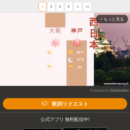
1
2
3
4
次へ
Last
もっと見る
arrow_forward_ios
Powered by 
GliaStudios
Mute
歌詞リクエスト
公式アプリ 無料配信中!