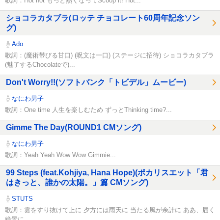
歌詞：Hot hot もっと熱くなってScoop it! Hot...
ショコラカタブラ(ロッテ チョコレート60周年記念ソン
グ)
Ado
歌詞：(魔術帯びる甘口) (呪文は一口) (ステージに招待) ショコラカタブラ
(魅了するChocolateで)...
Don't Worry!!(ソフトバンク「トビデル」ムービー)
なにわ男子
歌詞：One time 人生を楽しむため ずっとThinking time?...
Gimme The Day(ROUND1 CMソング)
なにわ男子
歌詞：Yeah Yeah Wow Wow Gimmie...
99 Steps (feat.Kohjiya, Hana Hope)(ポカリスエット「君
はきっと、誰かの太陽。」篇 CMソング)
STUTS
歌詞：雲をすり抜けて上に 夕方には雨天に 当たる風が余計に ああ、届く
絶景に ...