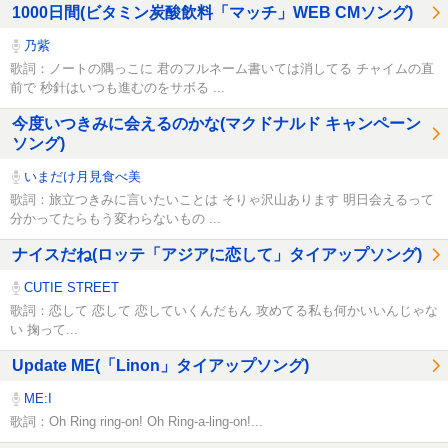
1000日間(ビタミン炭酸飲料「マッチ」WEB CMソング)
乃紫
歌詞：ノートの隅っこに 君のフルネーム書いては消してる チャイムの直
前で 秒針はいつも進むのをサボる ...
今度いつきみに会えるのかな(マクドナルド キャンペーン
ソング)
いまだけ月見食べ美
歌詞：旅立つきみに言いたいことは そりゃ沢山あります 明日会えるって
分かってたらもう変わらないもの ...
ナイスだね(ロッテ「アジアに恋して」タイアップソング)
CUTIE STREET
歌詞：恋して 恋して 恋していくんだもん 攻めてる私も何かいいんじゃな
い 掬って...
Update ME(「Linon」タイアップソング)
ME:I
歌詞：Oh Ring ring-on! Oh Ring-a-ling-on!...