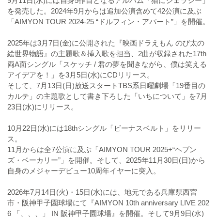
9月11日(水)には自身5作目となるアルバム「猫にジェラシー」
を発売した。2024年9月からは追加公演含めて42公演に及ぶ
「AIMYON TOUR 2024-25 “ドルフィン・アパート”」を開催。
2025年は3月7日(金)に公開された『映画ドラえもん のび太の
絵世界物語』の主題歌＆挿入歌を担当、2曲が収録された17th
両A面シングル「スケッチ / 君の夢を聞きながら、僕は笑える
アイデアを！」を3月5日(水)にCDリリース。
そして、7月13日(日)放送スタートTBS系日曜劇場「19番目の
カルテ」の主題歌として書き下ろした「いちについて」を7月
23日(水)にリリース。
10月22日(水)には18thシングル「ビーナスベルト」をリリー
ス。
11月からは全7公演に及ぶ「AIMYON TOUR 2025+“ヘブン
ズ・ベーカリー”」を開催。そして、2025年11月30日(日)から
自身のメジャーデビュー10周年イヤーに突入。
2026年7月14日(火)・15日(水)には、地元である兵庫県西宮
市・阪神甲子園球場にて『AIMYON 10th anniversary LIVE 202
6 「、、、」 IN 阪神甲子園球場』を開催。そして9月9日(水)