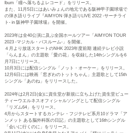
lbum「瞳へ落ちるよレコード」をリリース。
また、11月5日にはあいみょんの地元である阪神甲子園球場で
の弾き語りライブ『AIMYON 弾き語りLIVE 2022 -サーチライ
ト- in 阪神甲子園球場』を開催。
2023年は全40公演に及ぶ全国ホールツアー「AIMYON TOUR
2023 -マジカル・バスルーム-」を開催。
４月より放送スタートのNHK 2023年度前期 連続テレビ小説
「らんまん」の主題歌「愛の花」を収録した14thシングルを6
月7日にリリース。
10月3日には配信シングル「ノット・オーケー」をリリース。
12月6日には映画「窓ぎわのトットちゃん」主題歌として15th
シングル「あのね」をリリースした。
2024年は2月2日(金)に資生堂が新規に立ち上げた資生堂ビュー
ティーウエルネスオフィシャルソングとして配信シングル
「リズム64」をリリース。
4月からスタートするカンテレ・フジテレビ系月10ドラマ「ア
ンメット ある脳外科医の日記」の主題歌として16thシングル
「会いに行くのに」をリリース。