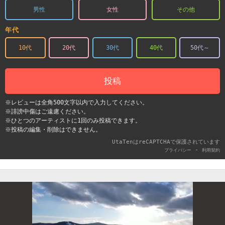
男性
女性
その他
年代
10代
20代
30代
40代
50代～
投稿
※レビューは全角500文字以内で入力してください。
※誹謗中傷はご遠慮ください。
※ひとつのアーティストに1回のみ投稿できます。
※投稿の編集・削除はできません。
UtaTenはreCAPTCHAで保護されています
-
プライバシー
利用契約