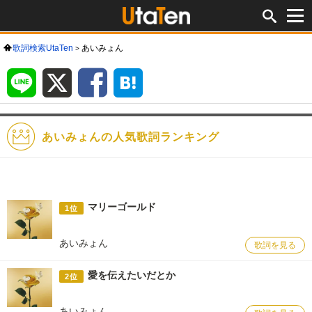
歌詞検索UtaTen
あいみょん
LINE
X
Facebook
は
て
な
ブ
ッ
ク
マ
ー
ク
あいみょんの人気歌詞ランキング
マリーゴールド
1位
あいみょん
歌詞を見る
愛を伝えたいだとか
2位
あいみょん