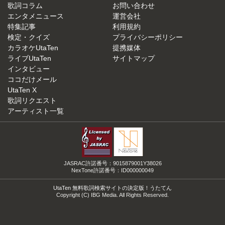
歌詞コラム
お問い合わせ
エンタメニュース
運営会社
特集記事
利用規約
検定・クイズ
プライバシーポリシー
カラオケUtaTen
提携媒体
ライブUtaTen
サイトマップ
インタビュー
ココだけメール
UtaTen X
歌詞リクエスト
アーティスト一覧
JASRAC許諾番号：9015879001Y38026
NexTone許諾番号：ID000000049
UtaTen 無料歌詞検索サイトの決定版！うたてん
Copyright (C) IBG Media. All Rights Reserved.