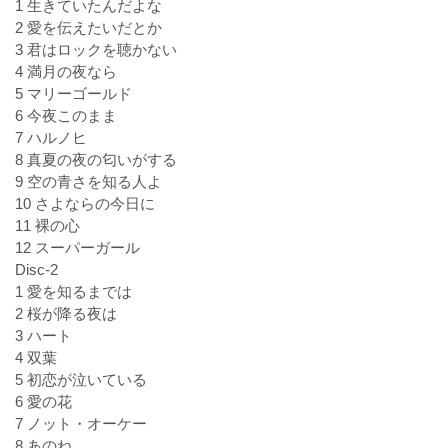
1 生きていたんだよな
2 愛を伝えたいだとか
3 君はロックを聴かない
4 満月の夜なら
5 マリーゴールド
6 今夜このまま
7 ハルノヒ
8 真夏の夜の匂いがする
9 空の青さを知る人よ
10 さよならの今日に
11 裸の心
12 スーパーガール
Disc-2
1 愛を知るまでは
2 桜が降る夜は
3 ハート
4 双葉
5 初恋が泣いている
6 愛の花
7 ノット・オーケー
8 あのね