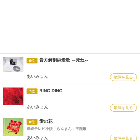
貴方解剖純愛歌 ～死ね～
6位
あいみょん
歌詞を見る
RING DING
7位
あいみょん
歌詞を見る
愛の花
8位
連続テレビ小説「らんまん」主題歌
あいみょん
歌詞を見る