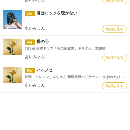
歌詞を見る
君はロックを聴かない
3位
あいみょん
歌詞を見る
裸の心
4位
TBS系 火曜ドラマ「私の家政夫ナギサさん」主題歌
あいみょん
歌詞を見る
ハルノヒ
5位
映画「クレヨンしんちゃん 新婚旅行ハリケーン ～失われたひろし～」 主題歌
あいみょん
歌詞を見る