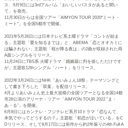
ス、9月9日には3rdアルバム「おいしいパスタがあると聞い
て」を発売。
11月30日からは全国ツアー「AIMYON TOUR 2020“ミート・
ミート”」を全国5都市で開催。
2021年5月26日には日本テレビ系土曜ドラマ「コントが始ま
る」主題歌「愛を知るまでは」と、ABEMA「恋とオオカミに
は騙されない」主題歌「桜が降る夜は」の2曲が収録された両
A面シングルをリリース。
11月24日にTBS系 火曜ドラマ「婚姻届に判を捺しただけです
が」主題歌12thシングル「ハート」をリリース。
2022年3月24日にはNHK「あいみょん18祭」テーマソングと
して書き下ろした「双葉」を配信リリース。
4月よりあいみょん史上最大規模の全国ツアーとなる全国14都
市28公演のアリーナ・ツアー「AIMYON TOUR 2022 "ま・
あ・る"」を開催。
6月8日にはカンテレ・フジテレビ系月10ドラマ『恋なんて、
本気でやってどうするの？』主題歌「初恋が泣いている」をC
Dリリース、そして8月17日には前作から約2年振りの4th Full A