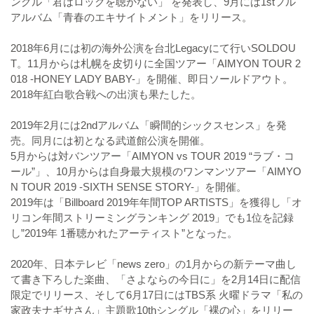
ングル「君はロックを聴かない」 を発表し、9月には1stフル
アルバム「青春のエキサイトメント」をリリース。
2018年6月には初の海外公演を台北Legacyにて行いSOLDOU
T。11月からは札幌を皮切りに全国ツアー「AIMYON TOUR 2
018 -HONEY LADY BABY-」を開催、即日ソールドアウト。
2018年紅白歌合戦への出演も果たした。
2019年2月には2ndアルバム「瞬間的シックスセンス」を発
売。同月には初となる武道館公演を開催。
5月からは対バンツアー「AIMYON vs TOUR 2019 “ラブ・コ
ール”」、10月からは自身最大規模のワンマンツアー「AIMYO
N TOUR 2019 -SIXTH SENSE STORY-」を開催。
2019年は「Billboard 2019年年間TOP ARTISTS」を獲得し「オ
リコン年間ストリーミングランキング 2019」でも1位を記録
し”2019年 1番聴かれたアーティスト”となった。
2020年、日本テレビ「news zero」の1月からの新テーマ曲し
て書き下ろした楽曲、「さよならの今日に」を2月14日に配信
限定でリリース、そして6月17日にはTBS系 火曜ドラマ「私の
家政夫ナギサさん」主題歌10thシングル「裸の心」をリリー