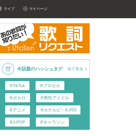
ライブ
マイページ
今話題のハッシュタグ
全て見る
TikTok
プロセカ
ボカロ
男性アイドル
アニメ
カナルビ・K-POP和訳
J-POP
キャラソン
あんスタ
歌い手