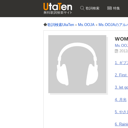
歌詞検索
特集
歌詞検索UtaTen
Ms.OOJA
Ms.OOJAのア
WOMA
Ms.OO
2012
1. ギブ
2. First
3. let g
4. 月光
5. や
6. Rain