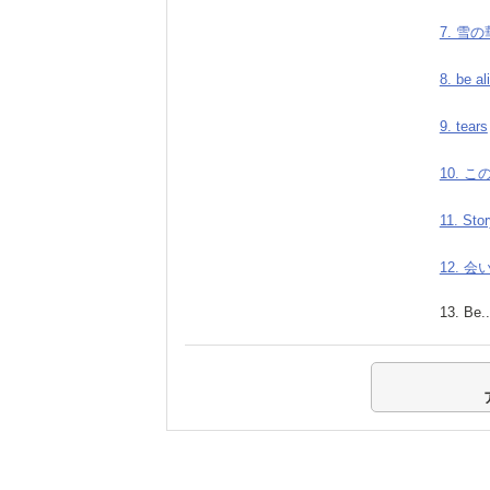
7. 雪の
8. be al
9. tears
10. 
11. Sto
12. 
13. Be.