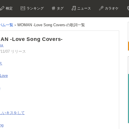
検定
ランキング
タグ
ニュース
カラオケ
ルバム一覧
WOMAN -Love Song Covers-の歌詞一覧
N -Love Song Covers-
JA
/11/07 リリース
ス
 Love
o
さしいキスをして
ing