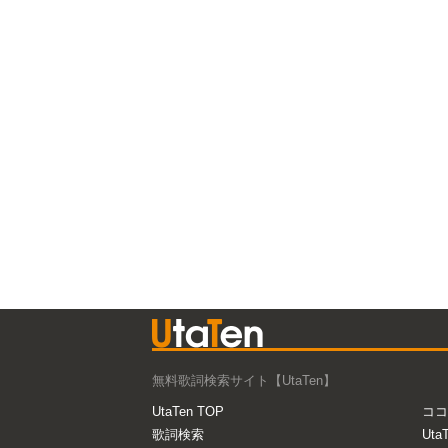
無料歌詞検索サイト【UtaTen】
UtaTen TOP
ココ
歌詞検索
Uta