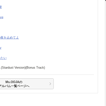
華
ive
この夜を止めてよ
ry
会いたい
..(Stardust Version)(Bonus Track)
Ms.OOJAの
アルバム一覧ページへ