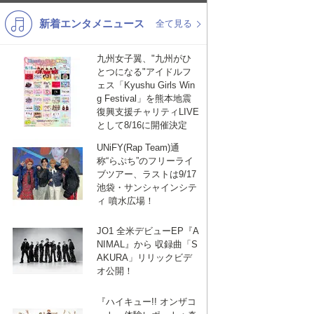
新着エンタメニュース
K-POP
演歌・歌謡
全て見る
バンド
洋楽
九州女子翼、"九州がひ
とつになる"アイドルフ
VTuber
ディズニー
ェス「Kyushu Girls Win
g Festival」を熊本地震
復興支援チャリティLIVE
として8/16に開催決定
UNiFY(Rap Team)通
称“らぷち”のフリーライ
ブツアー、ラストは9/17
池袋・サンシャインシテ
ィ 噴水広場！
JO1 全米デビューEP『A
NIMAL』から 収録曲「S
AKURA」リリックビデ
オ公開！
『ハイキュー!! オンザコ