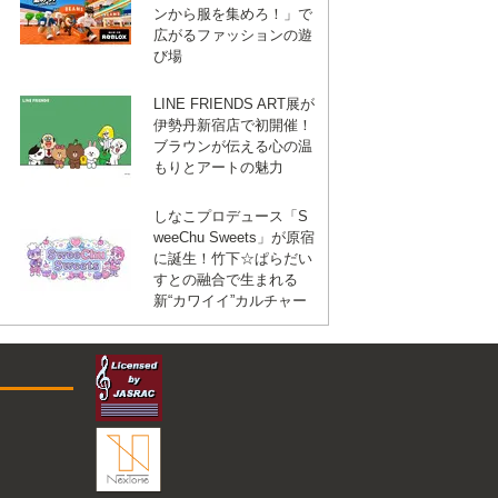
ンから服を集めろ！」で
広がるファッションの遊
び場
LINE FRIENDS ART展が
伊勢丹新宿店で初開催！
ブラウンが伝える心の温
もりとアートの魅力
しなこプロデュース「S
weeChu Sweets」が原宿
に誕生！竹下☆ぱらだい
すとの融合で生まれる
新“カワイイ”カルチャー