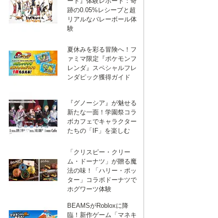
ート』体験レポート：奇
跡の0.05%レシーブと超
リアルなバレーボール体
験
夏休みを彩る冒険へ！フ
ァミマ限定『ポケモンフ
レンダ』スペシャルフレ
ンダピック獲得ガイド
『グノーシア』が魅せる
新たな一面！学園祭コラ
ボカフェでキャラクター
たちの「IF」を楽しむ
「クリスピー・クリー
ム・ドーナツ」が贈る魔
法の味！「ハリー・ポッ
ター」コラボドーナツで
ホグワーツ体験
BEAMSがRobloxに降
臨！新作ゲーム「マネキ